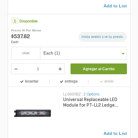
Add to List
1
Disponible
Precio Al Por Menor
$537.62
Inicia sesión y ve tu precio.
Each
Each (1)
UOM
Agregar al Carrito
levantar
entrega
envío
LL6605BZ
|
2 Options
Universal Replaceable LED
Module for PT-LL2 Ledge
Lights
Add to List