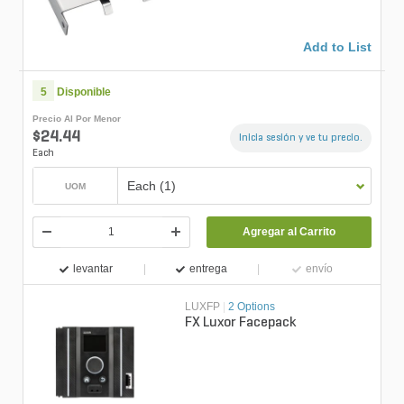
Add to List
5
Disponible
Precio Al Por Menor
$24.44
Inicia sesión y ve tu precio.
Each
Each (1)
UOM
Agregar al Carrito
levantar
entrega
envío
LUXFP
|
2 Options
FX Luxor Facepack