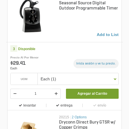
Seasonal Source Digital
Outdoor Programmable Timer
Add to List
3
Disponible
Precio Al Por Menor
$29.41
Inicia sesión y ve tu precio.
Each
Each (1)
UOM
Agregar al Carrito
levantar
entrega
envío
20215
|
2 Options
Dryconn Direct Bury GTSR w/
Copper Crimps