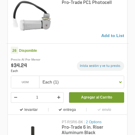
Pro-Trade PC1 Photocell
Add to List
26
Disponible
Precio Al Por Menor
$34.24
Inicia sesión y ve tu precio.
Each
Each (1)
UOM
Agregar al Carrito
levantar
entrega
envío
PT-RSR6-BK
|
2 Options
Pro-Trade 6 in. Riser
Aluminum Black