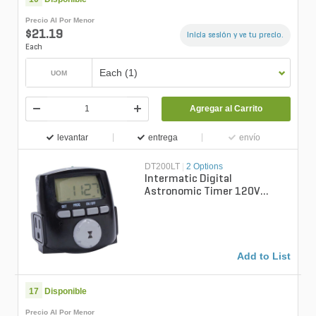
Precio Al Por Menor
$21.19
Inicia sesión y ve tu precio.
Each
Each (1)
UOM
Agregar al Carrito
levantar
entrega
envío
DT200LT
|
2 Options
Intermatic Digital
Astronomic Timer 120V
Lighting Control 3-2/7 in.
Width
Add to List
17
Disponible
Precio Al Por Menor