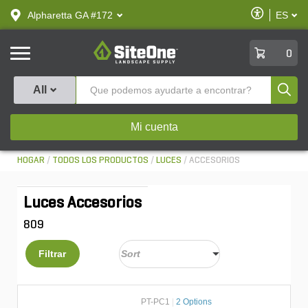
text.skipToContent
text.skipToNavigation
Habilitar
Alpharetta GA #172
ES
text.lan
Accesibilid
SiteOne
0
Produ
All
Mi cuenta
HOGAR
TODOS LOS PRODUCTOS
LUCES
ACCESORIOS
Luces Accesorios
809
Filtrar
PT-PC1
|
2 Options