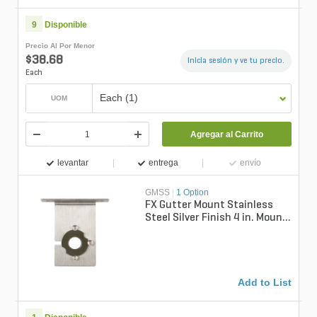
9
Disponible
Precio Al Por Menor
$38.68
Inicia sesión y ve tu precio.
Each
Each (1)
UOM
Agregar al Carrito
levantar
entrega
envío
GMSS
|
1 Option
FX Gutter Mount Stainless
Steel Silver Finish 4 in. Mount
for Seamless Integration
Add to List