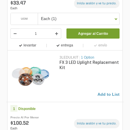
$33.47
Inicia sesión y ve tu precio.
Each
Each (1)
UOM
Agregar al Carrito
levantar
entrega
envío
3LEDULKIT
|
1 Option
FX 3 LED Uplight Replacement
Kit
Add to List
1
Disponible
Precio Al Por Menor
$100.52
Inicia sesión y ve tu precio.
Each