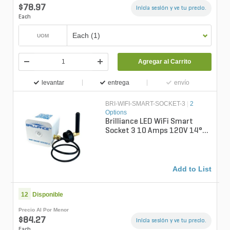
$78.97
Inicia sesión y ve tu precio.
Each
Each (1)
UOM
Agregar al Carrito
levantar
entrega
envío
BRI-WIFI-SMART-SOCKET-3
|
2
Options
Brilliance LED WiFi Smart
Socket 3 10 Amps 120V 14°F
to 104°F
Add to List
12
Disponible
Precio Al Por Menor
$84.27
Inicia sesión y ve tu precio.
Each