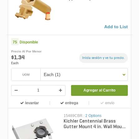
Add to List
75
Disponible
Precio Al Por Menor
$1.34
Inicia sesión y ve tu precio.
Each
Each (1)
UOM
Agregar al Carrito
levantar
entrega
envío
15489CBR
|
2 Options
Kichler Centennial Brass
Gutter Mount 4 in. Wall Mount
for 12V Systems, Brass
Housing