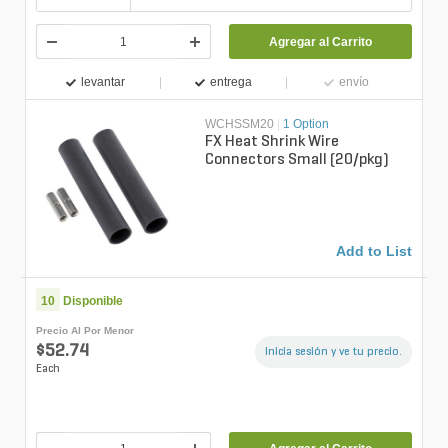
Agregar al Carrito
levantar
entrega
envío
WCHSSM20
|
1 Option
FX Heat Shrink Wire
Connectors Small (20/pkg)
Add to List
10
Disponible
Precio Al Por Menor
$52.74
Inicia sesión y ve tu precio.
Each