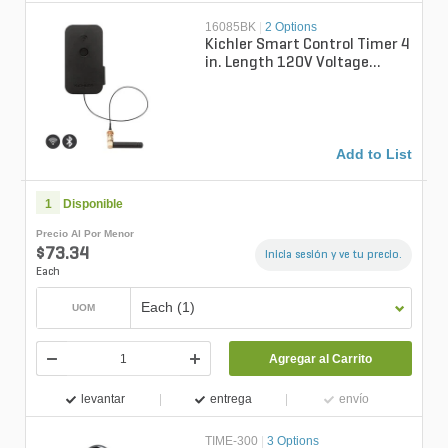
16085BK
|
2 Options
Kichler Smart Control Timer 4
in. Length 120V Voltage
Rating 108V - 132V 2-1/2 in.
Wi...
Add to List
1
Disponible
Precio Al Por Menor
$73.34
Inicia sesión y ve tu precio.
Each
Each (1)
UOM
Agregar al Carrito
levantar
entrega
envío
TIME-300
|
3 Options