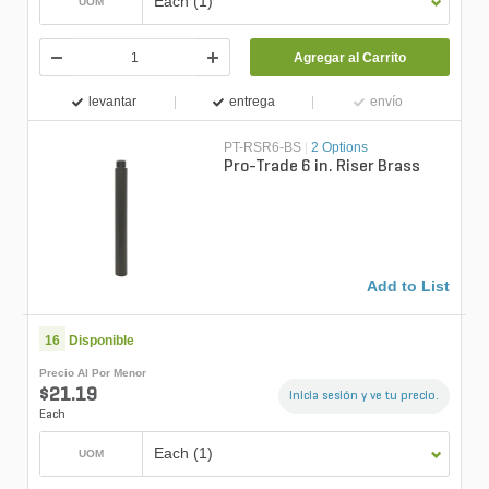
Each (1)
UOM
Agregar al Carrito
levantar
entrega
envío
PT-RSR6-BS
|
2 Options
Pro-Trade 6 in. Riser Brass
Add to List
16
Disponible
Precio Al Por Menor
$21.19
Inicia sesión y ve tu precio.
Each
Each (1)
UOM