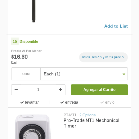
Add to List
15
Disponible
Precio Al Por Menor
$16.30
Inicia sesión y ve tu precio.
Each
Each (1)
UOM
Agregar al Carrito
levantar
entrega
envío
PT-MT1
|
2 Options
Pro-Trade MT1 Mechanical
Timer