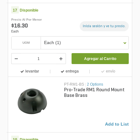
17
Disponible
Precio Al Por Menor
$16.30
Inicia sesión y ve tu precio.
Each
Each (1)
UOM
Agregar al Carrito
levantar
entrega
envío
PT-RM1-BS
|
2 Options
Pro-Trade RM1 Round Mount
Base Brass
Add to List
10
Disponible