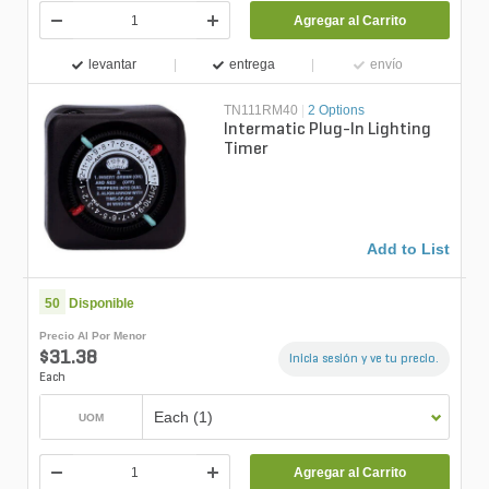
Agregar al Carrito
levantar
entrega
envío
TN111RM40
|
2 Options
Intermatic Plug-In Lighting
Timer
Add to List
50
Disponible
Precio Al Por Menor
$31.38
Inicia sesión y ve tu precio.
Each
Each (1)
UOM
Agregar al Carrito