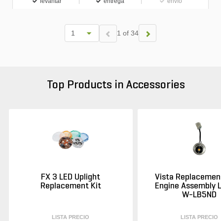
levantar
entrega
envío
1 of 34
Top Products in Accessories
FX 3 LED Uplight
Vista Replacement
Replacement Kit
Engine Assembly L
W-LB5ND
LISTA PRECIO
LISTA PRECIO