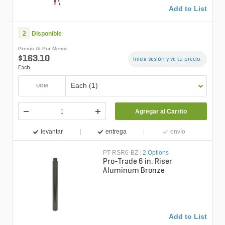
Add to List
2
Disponible
Precio Al Por Menor
$163.10
Inicia sesión y ve tu precio.
Each
Each (1)
UOM
Agregar al Carrito
levantar
entrega
envío
PT-RSR6-BZ
|
2 Options
Pro-Trade 6 in. Riser
Aluminum Bronze
Add to List