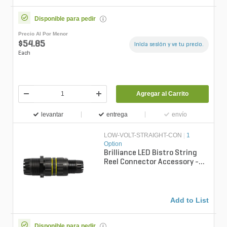
Disponible para pedir
Precio Al Por Menor
$54.85
Inicia sesión y ve tu precio.
Each
Agregar al Carrito
levantar
entrega
envío
LOW-VOLT-STRAIGHT-CON
|
1
Option
Brilliance LED Bistro String
Reel Connector Accessory -
Black Finish, Designed for Bi...
Add to List
Disponible para pedir