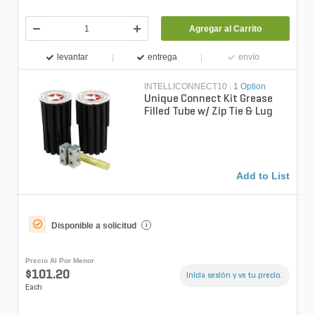
Agregar al Carrito
levantar
entrega
envío
INTELLICONNECT10
|
1 Option
Unique Connect Kit Grease
Filled Tube w/ Zip Tie & Lug
Add to List
Disponible a solicitud
i
Precio Al Por Menor
$101.20
Inicia sesión y ve tu precio.
Each