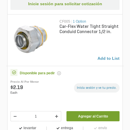
Inicie sesión para solicitar cotización
CF005
|
1 Option
Car-Flex Water Tight Straight
Conduid Connector 1/2 in.
Add to List
Disponible para pedir
Precio Al Por Menor
$2.19
Inicia sesión y ve tu precio.
Each
Agregar al Carrito
levantar
entrega
envío