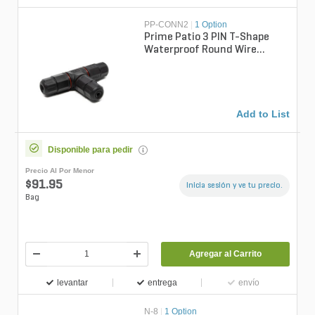
PP-CONN2
|
1 Option
Prime Patio 3 PIN T-Shape
Waterproof Round Wire
Connector - Black & Red (Bag
of 5) - ...
Add to List
Disponible para pedir
Precio Al Por Menor
$91.95
Inicia sesión y ve tu precio.
Bag
Agregar al Carrito
levantar
entrega
envío
N-8
|
1 Option