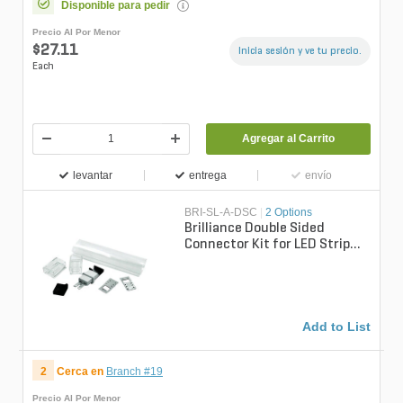
Disponible para pedir
Precio Al Por Menor
$27.11
Inicia sesión y ve tu precio.
Each
Agregar al Carrito
levantar
entrega
envío
BRI-SL-A-DSC
|
2 Options
Brilliance Double Sided
Connector Kit for LED Strip
Light
Add to List
2
Cerca en
Branch #19
Precio Al Por Menor