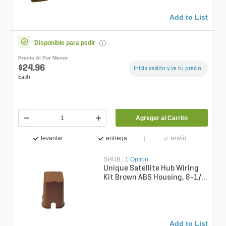
Add to List
Disponible para pedir
Precio Al Por Menor
$24.96
Inicia sesión y ve tu precio.
Each
Agregar al Carrito
levantar
entrega
envío
SHUB
|
1 Option
Unique Satellite Hub Wiring
Kit Brown ABS Housing, 8-1/8
in. Length, Includes Fuse Co...
Add to List