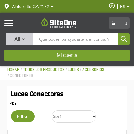
text.skipToContent
text.skipToNavigation
Habilitar
Alpharetta GA #172
ES
text.lan
Accesibilid
SiteOne
0
Produ
All
Mi cuenta
HOGAR
TODOS LOS PRODUCTOS
LUCES
ACCESORIOS
CONECTORES
Luces Conectores
45
Filtrar