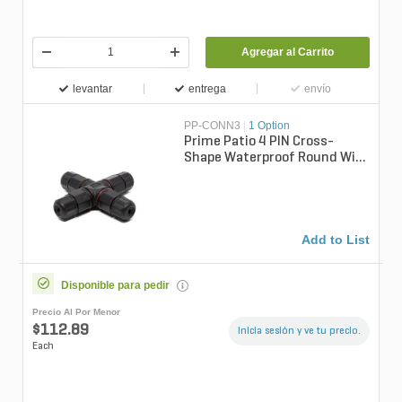
Agregar al Carrito
levantar
entrega
envío
PP-CONN3
|
1 Option
Prime Patio 4 PIN Cross-
Shape Waterproof Round Wire
Connector - (Bag of 5)
Add to List
Disponible para pedir
Precio Al Por Menor
$112.89
Inicia sesión y ve tu precio.
Each