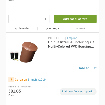
Each
Agregar al Carrito
levantar
entrega
envío
INTELLIHUB
|
1 Option
Unique Intelli-Hub Wiring Kit
Multi-Colored PVC Housing
with Fuse Connection Holder
a...
Add to List
7
Cerca en
Branch #1019
Precio Al Por Menor
$91.65
Inicia sesión y ve tu precio.
Each