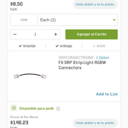
$8.50
Inicia sesión y ve tu precio.
Each
Each (1)
UOM
Agregar al Carrito
levantar
entrega
envío
SRPCONNECTRGBW
|
1 Option
FX SRP Strip Light RGBW
Connectors
Add to List
Disponible para pedir
Precio Al Por Menor
$146.23
Inicia sesión y ve tu precio.