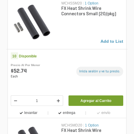
WCHSSM20
|
1 Option
FX Heat Shrink Wire
Connectors Small (20/pkg)
Add to List
10
Disponible
Precio Al Por Menor
$52.74
Inicia sesión y ve tu precio.
Each
Agregar al Carrito
levantar
entrega
envío
WCHSMD20
|
1 Option
FX Heat Shrink Wire