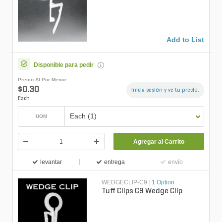
Add to List
Disponible para pedir
Precio Al Por Menor
$0.30
Inicia sesión y ve tu precio.
Each
Each (1)
UOM
Agregar al Carrito
levantar
entrega
envío
WEDGECLIP-C9
|
1 Option
Tuff Clips C9 Wedge Clip