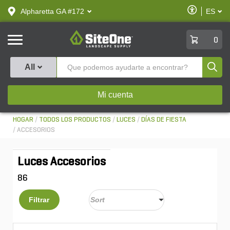
text.skipToContent
text.skipToNavigation
Habilitar
Alpharetta GA #172
ES
text.lan
Accesibilid
SiteOne
0
Produ
All
Mi cuenta
HOGAR
TODOS LOS PRODUCTOS
LUCES
DÍAS DE FIESTA
ACCESORIOS
Luces Accesorios
86
Filtrar