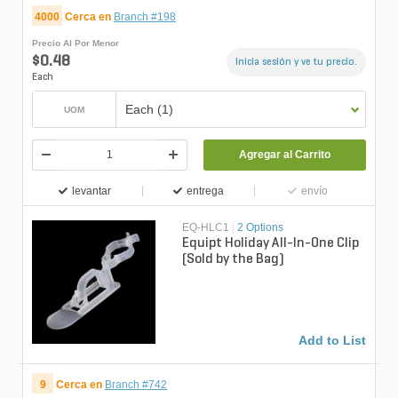
4000
Cerca en
Branch #198
Precio Al Por Menor
$0.48
Inicia sesión y ve tu precio.
Each
Each (1)
UOM
Agregar al Carrito
levantar
entrega
envío
EQ-HLC1
|
2 Options
Equipt Holiday All-In-One Clip
(Sold by the Bag)
Add to List
9
Cerca en
Branch #742