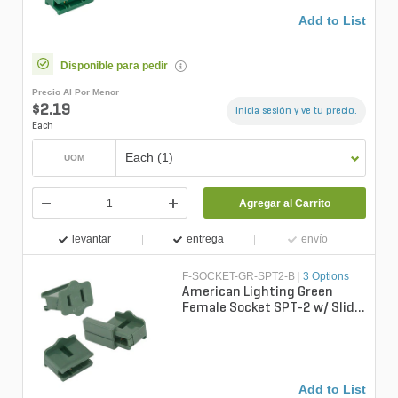
Add to List
Disponible para pedir
Precio Al Por Menor
$2.19
Inicia sesión y ve tu precio.
Each
Each (1)
UOM
Agregar al Carrito
levantar
entrega
envío
F-SOCKET-GR-SPT2-B
|
3 Options
American Lighting Green
Female Socket SPT-2 w/ Slide
On Backs (Bag of 25)
Add to List