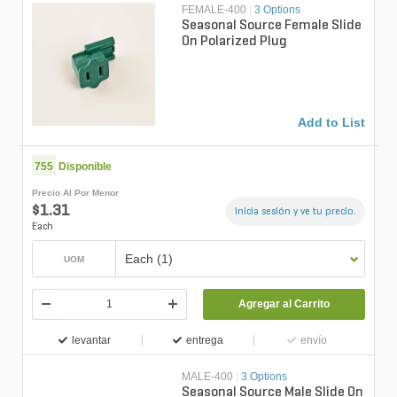
FEMALE-400
|
3 Options
Seasonal Source Female Slide
On Polarized Plug
Add to List
755
Disponible
Precio Al Por Menor
$1.31
Inicia sesión y ve tu precio.
Each
Each (1)
UOM
Agregar al Carrito
levantar
entrega
envío
MALE-400
|
3 Options
Seasonal Source Male Slide On