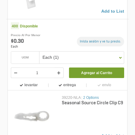
Add to List
400
Disponible
Precio Al Por Menor
$0.30
Inicia sesión y ve tu precio.
Each
Each (1)
UOM
Agregar al Carrito
levantar
entrega
envío
39220-NLA
|
2 Options
Seasonal Source Circle Clip C9