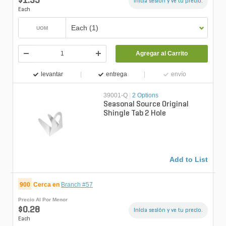
$1.35
Inicia sesión y ve tu precio.
Each
Each (1)
UOM
Agregar al Carrito
levantar
entrega
envío
39001-Q
|
2 Options
Seasonal Source Original
Shingle Tab 2 Hole
Add to List
900
Cerca en
Branch #57
Precio Al Por Menor
$0.28
Inicia sesión y ve tu precio.
Each