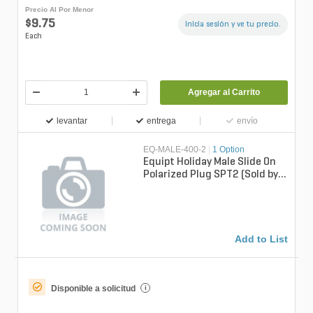
Precio Al Por Menor
$9.75
Inicia sesión y ve tu precio.
Each
Agregar al Carrito
levantar
entrega
envío
EQ-MALE-400-2
|
1 Option
Equipt Holiday Male Slide On
Polarized Plug SPT2 (Sold by
the Bag)
Add to List
Disponible a solicitud
i