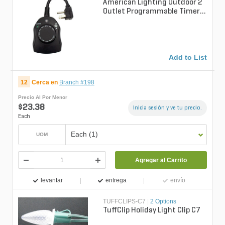
American Lighting Outdoor 2
Outlet Programmable Timer
w/Dusk To Dawn Function Dial
Co...
Add to List
12
Cerca en
Branch #198
Precio Al Por Menor
$23.38
Inicia sesión y ve tu precio.
Each
Each (1)
UOM
Agregar al Carrito
levantar
entrega
envío
TUFFCLIPS-C7
|
2 Options
TuffClip Holiday Light Clip C7