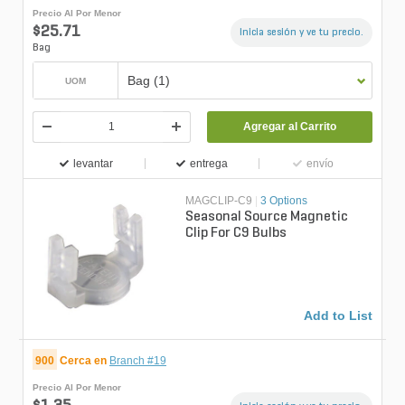
Precio Al Por Menor
$25.71
Inicia sesión y ve tu precio.
Bag
Bag (1)
UOM
Agregar al Carrito
levantar
entrega
envío
MAGCLIP-C9
|
3 Options
Seasonal Source Magnetic
Clip For C9 Bulbs
Add to List
900
Cerca en
Branch #19
Precio Al Por Menor