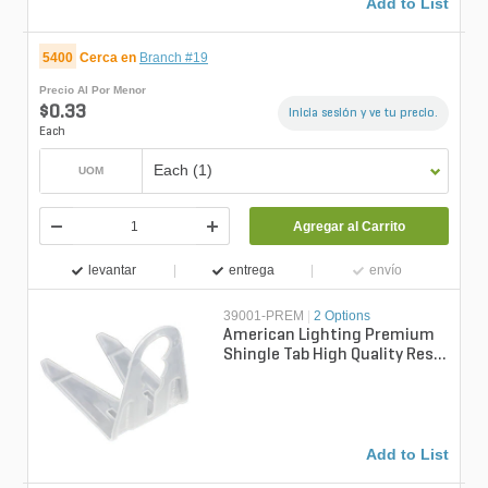
Add to List
5400
Cerca en
Branch #19
Precio Al Por Menor
$0.33
Inicia sesión y ve tu precio.
Each
Each (1)
UOM
Agregar al Carrito
levantar
entrega
envío
39001-PREM
|
2 Options
American Lighting Premium
Shingle Tab High Quality Resin
w/ UV Stabilizers
Add to List