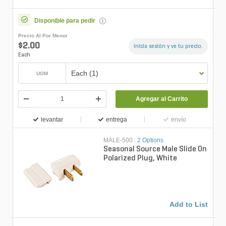
Disponible para pedir
Precio Al Por Menor
$2.00
Inicia sesión y ve tu precio.
Each
Each (1)
UOM
Agregar al Carrito
levantar
entrega
envío
MALE-500
|
2 Options
Seasonal Source Male Slide On
Polarized Plug, White
Add to List