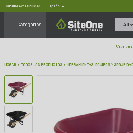
text.skipToContent
text.skipToNavigation
text.language
Habilitar Accesibilidad
|
Español
SiteOne
Categorías
All
Vea las
HOGAR
TODOS LOS PRODUCTOS
HERRAMIENTAS, EQUIPOS Y SEGURIDA