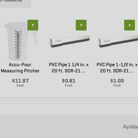
+
+
+
Accu-Pour
PVC Pipe 1 1/4 in. x
PVC Pipe 1-1/2 in. x
Measuring Pitcher
20 ft. SDR-21 ...
20 ft. SDR-21 ...
Plastic...
$11.87
$0.81
$1.03
Each
Foot
Foot
Ayúdan