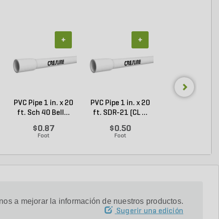
+
+
+
PVC Pipe 1 in. x 20
PVC Pipe 1 in. x 20
Channellock Pli
ft. Sch 40 Bell...
ft. SDR-21 (CL ...
Tongue And
Groove...
$0.87
$0.50
$28.14
Foot
Foot
Each
os a mejorar la información de nuestros productos.
Sugerir una edición