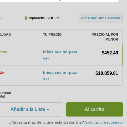
ng
Consultar Otras Tiendas
Alpharetta GA #172
ILIDAD
TU PRECIO
PRECIO AL POR
MENOR
Inicia sesión para
nible
$452.49
ver
Inicia sesión para
do
$10,859.81
ver
a unidad
ada)
Añadir a la Lista
Al carrito
¿Necesita más de lo que está disponible?
Solicitar presupuesto