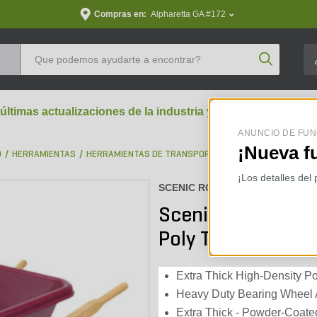
Compras en:
Alpharetta GA #172
Product Se
 últimas actualizaciones de la industria y perspectivas aran
ANUNCIO DE FUN
¡Nueva f
D
HERRAMIENTAS
HERRAMIENTAS DE TRANSPORTE
WHEELBARROWS
¡Los detalles del
SCENIC ROAD :
M6-1TBL
Scenic Road Whe
Poly Tray Turf Ti
Extra Thick High-Density Po
Heavy Duty Bearing Wheel A
Extra Thick - Powder-Coated