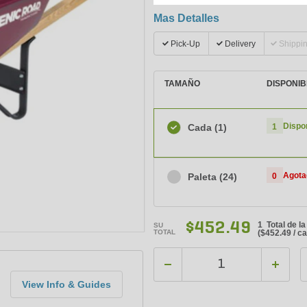
Mas Detalles
Pick-Up
Delivery
Shippi
TAMAÑO
DISPONIB
Dispo
Cada
(1)
1
Agota
Paleta
(24)
0
$452.49
1 Total de l
SU
TOTAL
(
$452.49
/ c
View Info & Guides