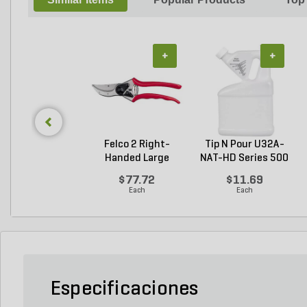
+
+
Felco 2 Right-
Tip N Pour U32A-
Handed Large
NAT-HD Series 500
Bypass P...
M...
$77.72
$11.69
Each
Each
Especificaciones