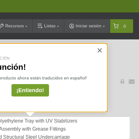
arch
Recursos
Listas
Iniciar sesión
0
×
celarias ⇢
CIÓN
unción!
 producto ahora están traducidos en español!
¡Entiendo!
elbarrow Pneumatic Wheel
re Wood Handle
lyethylene Tray with UV Stabilizers
ssembly with Grease Fittings
 Structural Steel Undercarriage