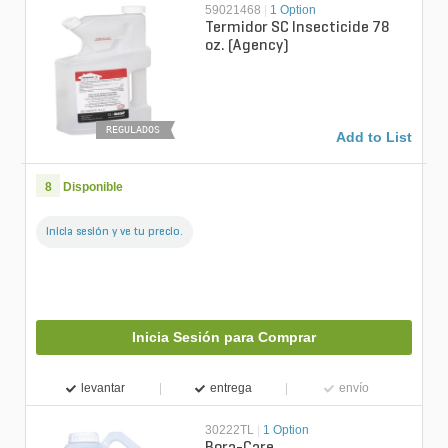
59021468
|
1 Option
Termidor SC Insecticide 78
oz. (Agency)
REGULADOS
Add to List
8
Disponible
Inicia sesión y ve tu precio.
Inicia Sesión para Comprar
levantar
entrega
envío
30222TL
|
1 Option
Bora-Care