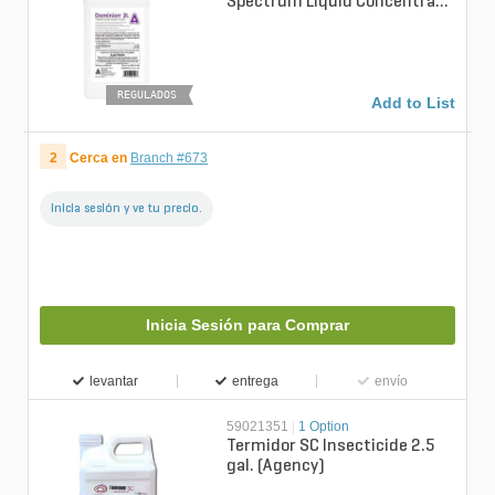
Spectrum Liquid Concentrate
Insecticide/Termiticide 2.15
g...
REGULADOS
Add to List
2
Cerca en
Branch #673
Inicia sesión y ve tu precio.
Inicia Sesión para Comprar
levantar
entrega
envío
59021351
|
1 Option
Termidor SC Insecticide 2.5
gal. (Agency)