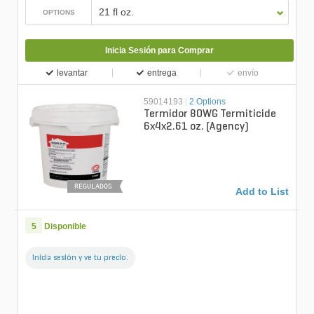
21 fl oz.
OPTIONS
Inicia Sesión para Comprar
levantar
entrega
envío
59014193
|
2 Options
Termidor 80WG Termiticide
6x4x2.61 oz. (Agency)
REGULADOS
Add to List
5
Disponible
Inicia sesión y ve tu precio.