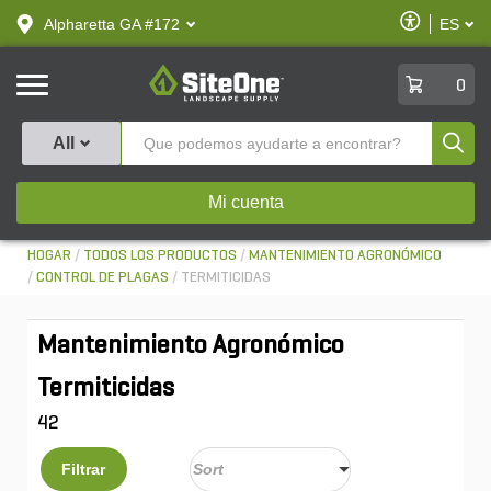
text.skipToContent
text.skipToNavigation
Habilitar
Alpharetta GA #172
ES
text.lan
Accesibilid
SiteOne
0
Produ
All
Mi cuenta
HOGAR
TODOS LOS PRODUCTOS
MANTENIMIENTO AGRONÓMICO
CONTROL DE PLAGAS
TERMITICIDAS
Mantenimiento Agronómico
Termiticidas
42
Filtrar