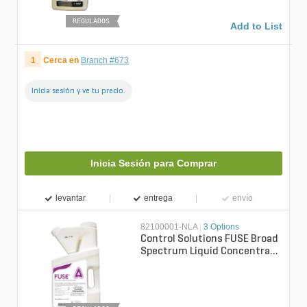
REGULADOS
Add to List
1
Cerca en
Branch #673
Inicia sesión y ve tu precio.
Inicia Sesión para Comprar
levantar
entrega
envío
82100001-NLA
|
3 Options
Control Solutions FUSE Broad
Spectrum Liquid Concentrate
Termiticide/Insecticide
27.5...