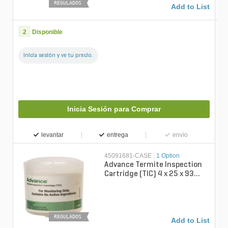
REGULADOS
Add to List
2
Disponible
Inicia sesión y ve tu precio.
Inicia Sesión para Comprar
levantar
entrega
envío
45091681-CASE
|
1 Option
Advance Termite Inspection
Cartridge (TIC) 4 x 25 x 93
gram Box (AGCY)
REGULADOS
Add to List