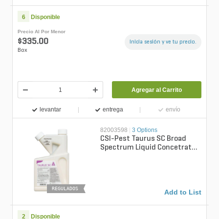
6
Disponible
Precio Al Por Menor
$335.00
Inicia sesión y ve tu precio.
Box
Agregar al Carrito
levantar
entrega
envío
82003598
|
3 Options
CSI-Pest Taurus SC Broad
Spectrum Liquid Concetrate
Termiticide/Insecticide 20 fl
oz....
REGULADOS
Add to List
2
Disponible