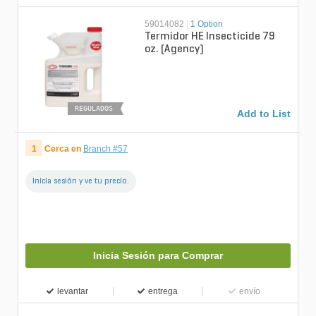
59014082
|
1 Option
Termidor HE Insecticide 79
oz. (Agency)
REGULADOS
Add to List
1
Cerca en
Branch #57
Inicia sesión y ve tu precio.
Inicia Sesión para Comprar
levantar
entrega
envío