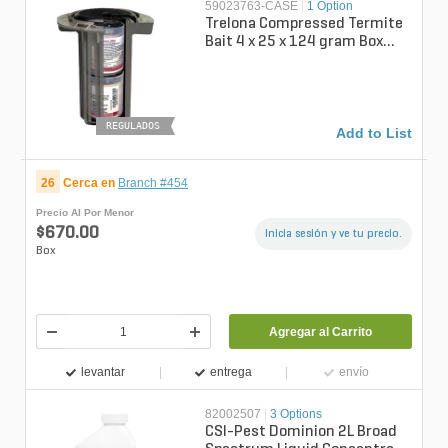
59023763-CASE
|
1 Option
Trelona Compressed Termite
Bait 4 x 25 x 124 gram Box
(AGCY)
REGULADOS
Add to List
26
Cerca en
Branch #454
Precio Al Por Menor
$670.00
Inicia sesión y ve tu precio.
Box
Agregar al Carrito
levantar
entrega
envío
82002507
|
3 Options
CSI-Pest Dominion 2L Broad