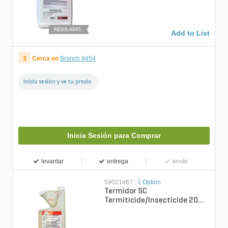
REGULADOS
Add to List
3
Cerca en
Branch #454
Inicia sesión y ve tu precio.
Inicia Sesión para Comprar
levantar
entrega
envío
59021467
|
1 Option
Termidor SC
Termiticide/Insecticide 20
oz.