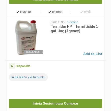
levantar
entrega
envío
59014595
|
1 Option
Termidor HP II Termiticide 1
gal. Jug (Agency)
REGULADOS
Add to List
6
Disponible
Inicia sesión y ve tu precio.
Inicia Sesión para Comprar