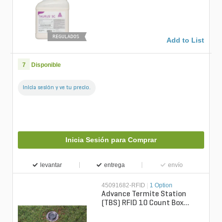
Termiticide/Insecticide 78 fl
oz...
REGULADOS
Add to List
7
Disponible
Inicia sesión y ve tu precio.
Inicia Sesión para Comprar
levantar
entrega
envío
45091682-RFID
|
1 Option
Advance Termite Station
(TBS) RFID 10 Count Box
(Agency)