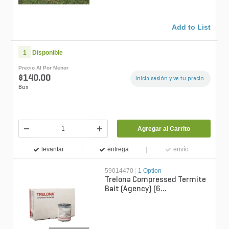
Add to List
1
Disponible
Precio Al Por Menor
$140.00
Inicia sesión y ve tu precio.
Box
Agregar al Carrito
levantar
entrega
envío
59014470
|
1 Option
Trelona Compressed Termite
Bait (Agency) (6
cartridges/pack)