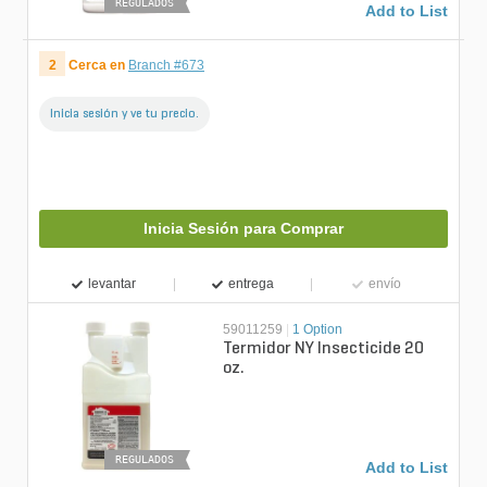
REGULADOS
Add to List
2
Cerca en
Branch #673
Inicia sesión y ve tu precio.
Inicia Sesión para Comprar
levantar
entrega
envío
59011259
|
1 Option
Termidor NY Insecticide 20
oz.
REGULADOS
Add to List