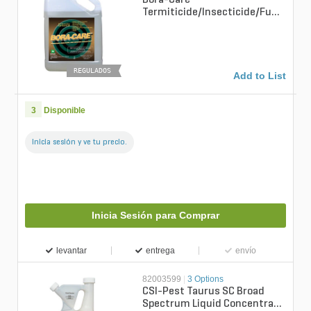
Termiticide/Insecticide/Fung
icide 1 gal.
REGULADOS
Add to List
3
Disponible
Inicia sesión y ve tu precio.
Inicia Sesión para Comprar
levantar
entrega
envío
82003599
|
3 Options
CSI-Pest Taurus SC Broad
Spectrum Liquid Concentrate