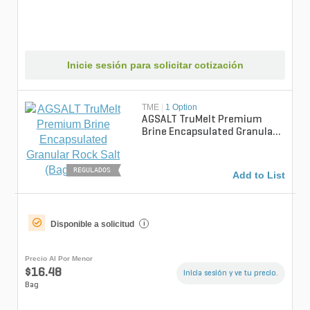
Inicie sesión para solicitar cotización
TME
|
1 Option
AGSALT TruMelt Premium
Brine Encapsulated Granular
Rock Salt (Bag 50 lb.)
REGULADOS
Add to List
Disponible a solicitud
i
Precio Al Por Menor
$16.48
Inicia sesión y ve tu precio.
Bag