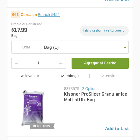
661
Cerca en
Branch #454
Precio Al Por Menor
$17.99
Inicia sesión y ve tu precio.
Bag
Bag (1)
UOM
Agregar al Carrito
levantar
entrega
envío
8373575
|
2 Options
Kissner ProSlicer Granular Ice
Melt 50 lb. Bag
REGULADOS
Add to List