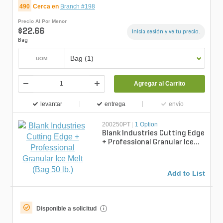
490
Cerca en
Branch #198
Precio Al Por Menor
$22.66
Inicia sesión y ve tu precio.
Bag
Bag (1)
UOM
Agregar al Carrito
levantar
entrega
envío
200250PT
|
1 Option
Blank Industries Cutting Edge
+ Professional Granular Ice
Melt (Bag 50 lb.)
Add to List
Disponible a solicitud
i