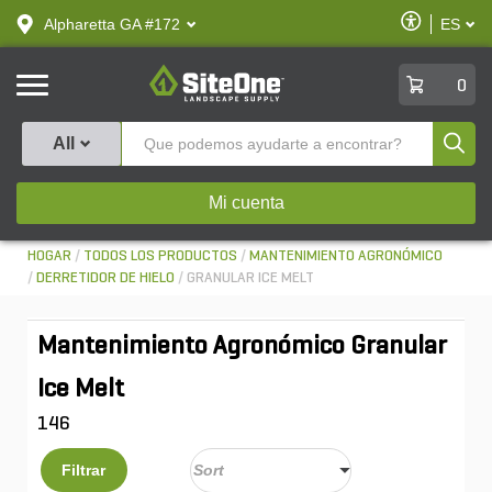
text.skipToContent
text.skipToNavigation
Habilitar
Alpharetta GA #172
ES
text.lan
Accesibilid
SiteOne
0
Produ
All
Mi cuenta
HOGAR
TODOS LOS PRODUCTOS
MANTENIMIENTO AGRONÓMICO
DERRETIDOR DE HIELO
GRANULAR ICE MELT
Mantenimiento Agronómico Granular
Ice Melt
146
Filtrar