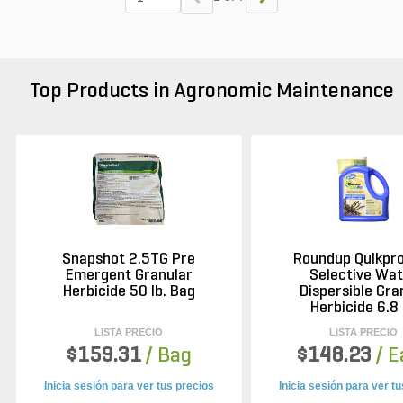
Top Products in Agronomic Maintenance
Snapshot 2.5TG Pre
Roundup Quikpr
Emergent Granular
Selective Wa
Herbicide 50 lb. Bag
Dispersible Gra
Herbicide 6.8 
LISTA PRECIO
LISTA PRECIO
$159.31
/ Bag
$148.23
/ 
Inicia sesión para ver tus precios
Inicia sesión para ver t