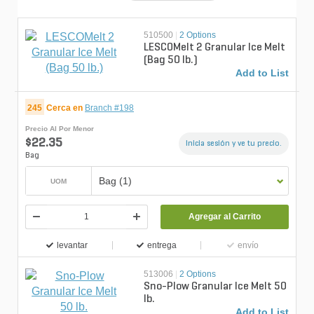
510500
|
2 Options
LESCOMelt 2 Granular Ice Melt
(Bag 50 lb.)
Add to List
245
Cerca en
Branch #198
Precio Al Por Menor
$22.35
Inicia sesión y ve tu precio.
Bag
Bag (1)
UOM
Agregar al Carrito
levantar
entrega
envío
513006
|
2 Options
Sno-Plow Granular Ice Melt 50
lb.
Add to List