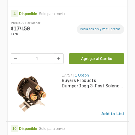
4
Disponible
Solo para envío
Precio Al Por Menor
$174.59
Inicia sesión y ve tu precio.
Each
Agregar al Carrito
17757
|
1 Option
Buyers Products
DumperDogg 3-Post Solenoid
12V Start - Fits PU3593
Add to List
10
Disponible
Solo para envío