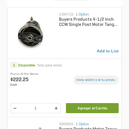
1304718
|
1 Option
Buyers Products 4-1/2 Inch
CCW Single Post Motor Tang
Shaft Similar to Boss OEM:
HYD0...
Add to List
3
Disponible
Solo para envío
Precio Al Por Menor
$222.25
Inicia sesión y ve tu precio.
Each
Agregar al Carrito
3005693
|
1 Option