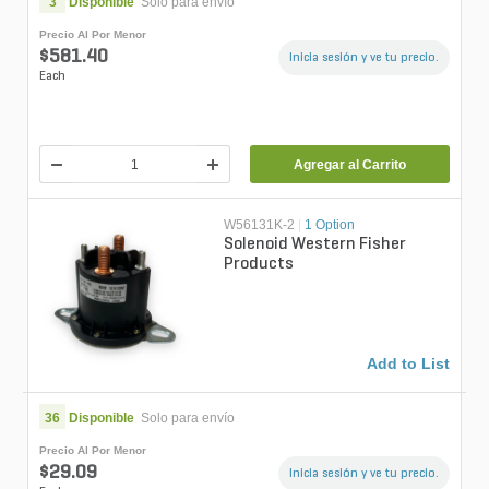
3
Disponible
Solo para envío
Precio Al Por Menor
$581.40
Inicia sesión y ve tu precio.
Each
Agregar al Carrito
W56131K-2
|
1 Option
Solenoid Western Fisher
Products
Add to List
36
Disponible
Solo para envío
Precio Al Por Menor
$29.09
Inicia sesión y ve tu precio.