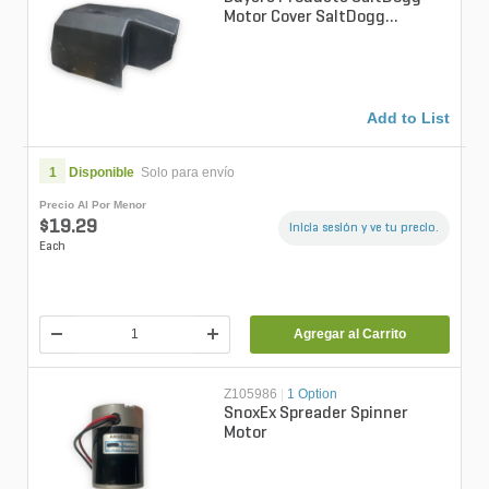
Motor Cover SaltDogg
Tailgate Spreader TGS03-
TGS07
Add to List
1
Disponible
Solo para envío
Precio Al Por Menor
$19.29
Inicia sesión y ve tu precio.
Each
Agregar al Carrito
Z105986
|
1 Option
SnoxEx Spreader Spinner
Motor