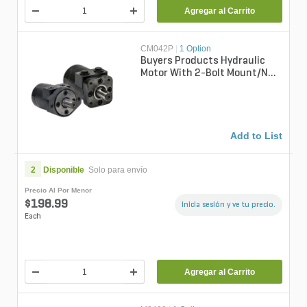
Agregar al Carrito
CM042P
|
1 Option
Buyers Products Hydraulic
Motor With 2-Bolt Mount/NPT
Threads And 9.7 Cubic Inches
Di...
Add to List
2
Disponible
Solo para envío
Precio Al Por Menor
$198.99
Inicia sesión y ve tu precio.
Each
Agregar al Carrito