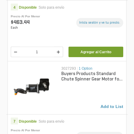
4
Disponible
Solo para envío
Precio Al Por Menor
$463.44
Inicia sesión y ve tu precio.
Each
Agregar al Carrito
3027293
|
1 Option
Buyers Products Standard
Chute Spinner Gear Motor for
SaltDogg SHPE Series
Spreaders
Add to List
7
Disponible
Solo para envío
Precio Al Por Menor