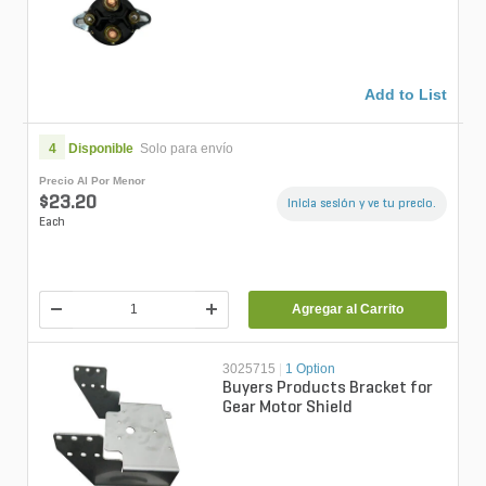
Plows - Replaces Fisher OEM
#574...
Add to List
4
Disponible
Solo para envío
Precio Al Por Menor
$23.20
Inicia sesión y ve tu precio.
Each
Agregar al Carrito
3025715
|
1 Option
Buyers Products Bracket for
Gear Motor Shield