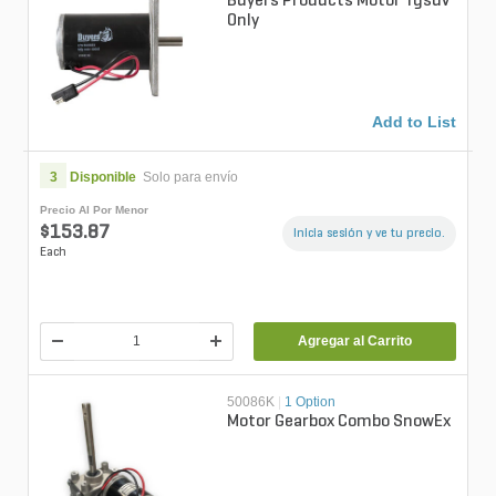
Buyers Products Motor Tgsuv
Only
Add to List
3
Disponible
Solo para envío
Precio Al Por Menor
$153.87
Inicia sesión y ve tu precio.
Each
Agregar al Carrito
50086K
|
1 Option
Motor Gearbox Combo SnowEx