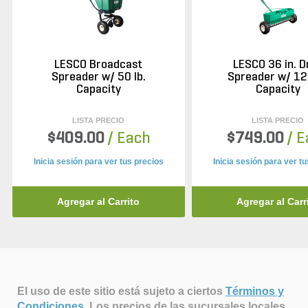
LESCO Broadcast
LESCO 36 in. D
Spreader w/ 50 lb.
Spreader w/ 120
Capacity
Capacity
LISTA PRECIO
LISTA PRECIO
$409.00
/ Each
$749.00
/ 
Inicia sesión para ver tus precios
Inicia sesión para ver t
Agregar al Carrito
Agregar al Carr
El uso de este sitio está sujeto a ciertos
Términos y
Condiciones
.
Los precios de las sucursales locales