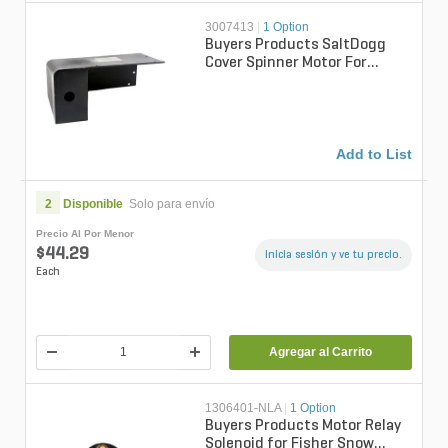
3007413
|
1 Option
Buyers Products SaltDogg
Cover Spinner Motor For
SaltDogg Spreader Chutes 12
in. x 6 ...
Add to List
2
Disponible
Solo para envío
Precio Al Por Menor
$44.29
Inicia sesión y ve tu precio.
Each
Agregar al Carrito
1306401-NLA
|
1 Option
Buyers Products Motor Relay
Solenoid for Fisher Snow