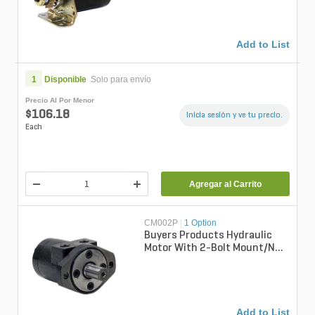
Add to List
1
Disponible
Solo para envío
Precio Al Por Menor
$106.18
Inicia sesión y ve tu precio.
Each
Agregar al Carrito
CM002P
|
1 Option
Buyers Products Hydraulic
Motor With 2-Bolt Mount/NPT
Threads And 2.8 Cubic Inches
Di...
Add to List