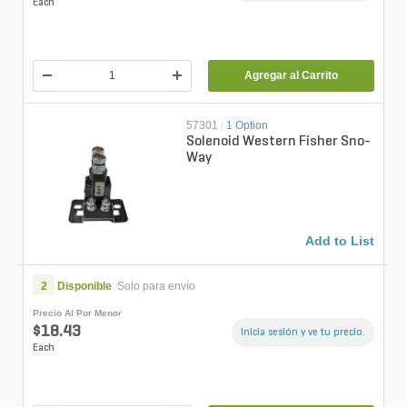
Each
Agregar al Carrito
57301
|
1 Option
Solenoid Western Fisher Sno-
Way
Add to List
2
Disponible
Solo para envío
Precio Al Por Menor
$18.43
Inicia sesión y ve tu precio.
Each