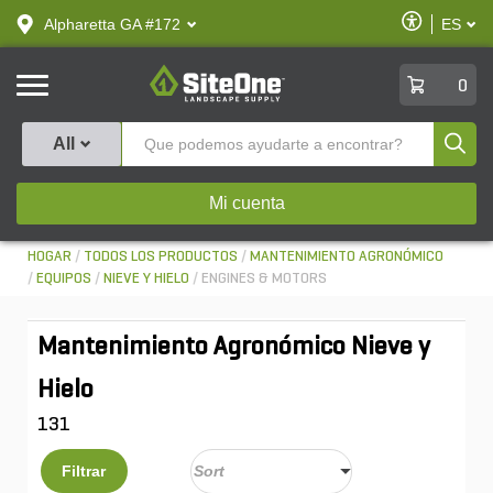
text.skipToContent
text.skipToNavigation
Habilitar
Alpharetta GA #172
ES
text.lan
Accesibilid
SiteOne
0
Produ
All
Mi cuenta
HOGAR
TODOS LOS PRODUCTOS
MANTENIMIENTO AGRONÓMICO
EQUIPOS
NIEVE Y HIELO
ENGINES & MOTORS
Mantenimiento Agronómico Nieve y
Hielo
131
Filtrar