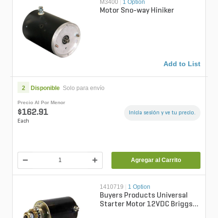
M3400
|
1 Option
Motor Sno-way Hiniker
Add to List
2
Disponible
Solo para envío
Precio Al Por Menor
$162.91
Inicia sesión y ve tu precio.
Each
Agregar al Carrito
1410719
|
1 Option
Buyers Products Universal
Starter Motor 12VDC Briggs
And Stratton