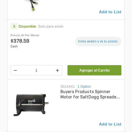
Add to List
5
Disponible
Solo para envío
Precio Al Por Menor
$378.59
Inicia sesión y ve tu precio.
Each
Agregar al Carrito
3014441
|
1 Option
Buyers Products Spinner
Motor for SaltDogg Spreader
TGSUVPROA, TGS01B and
TGS05B New ...
Add to List