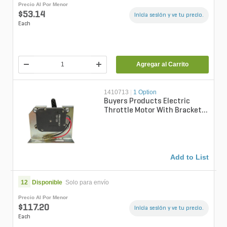
Precio Al Por Menor
$53.14
Inicia sesión y ve tu precio.
Each
Agregar al Carrito
1410713
|
1 Option
Buyers Products Electric
Throttle Motor With Brackets
For B&S Gas Engines
Add to List
12
Disponible
Solo para envío
Precio Al Por Menor
$117.20
Inicia sesión y ve tu precio.
Each