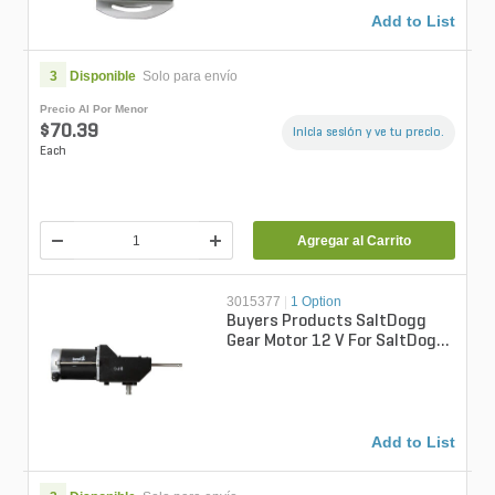
Add to List
3
Disponible
Solo para envío
Precio Al Por Menor
$70.39
Inicia sesión y ve tu precio.
Each
Agregar al Carrito
3015377
|
1 Option
Buyers Products SaltDogg
Gear Motor 12 V For SaltDogg
TGS03 & TGS07 Spreaders
Add to List