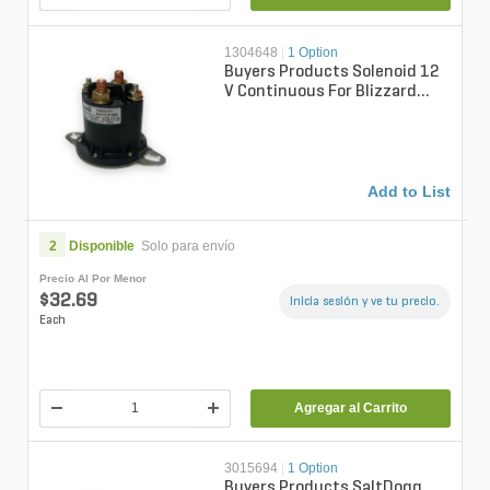
1304648
|
1 Option
Buyers Products Solenoid 12
V Continuous For Blizzard
Snow Plows
Add to List
2
Disponible
Solo para envío
Precio Al Por Menor
$32.69
Inicia sesión y ve tu precio.
Each
Agregar al Carrito
3015694
|
1 Option
Buyers Products SaltDogg