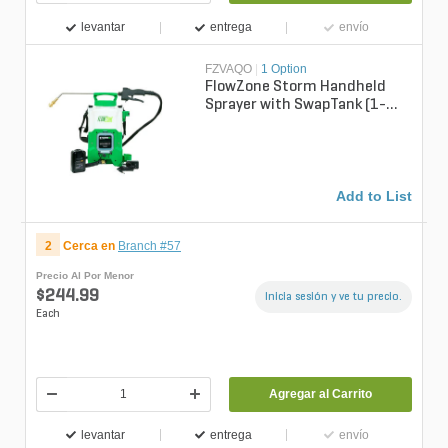
levantar
entrega
envío
FZVAQO
|
1 Option
FlowZone Storm Handheld
Sprayer with SwapTank (1-
Gallon)
Add to List
2
Cerca en
Branch #57
Precio Al Por Menor
$244.99
Inicia sesión y ve tu precio.
Each
Agregar al Carrito
levantar
entrega
envío