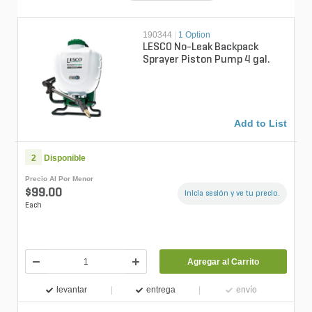
190344
|
1 Option
LESCO No-Leak Backpack
Sprayer Piston Pump 4 gal.
Add to List
2
Disponible
Precio Al Por Menor
$99.00
Inicia sesión y ve tu precio.
Each
Agregar al Carrito
levantar
entrega
envío