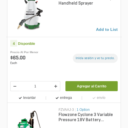
Handheld Sprayer
Add to List
4
Disponible
Precio Al Por Menor
$65.00
Inicia sesión y ve tu precio.
Each
Agregar al Carrito
levantar
entrega
envío
FZVAAJ-3
|
1 Option
Flowzone Cyclone 3 Variable
Pressure 18V Battery
Powered Sprayer (4-Gallon)