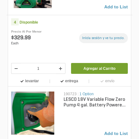
Add to List
4
Disponible
Precio Al Por Menor
$329.99
Inicia sesión y ve tu precio.
Each
Agregar al Carrito
levantar
entrega
envío
190723
|
1 Option
LESCO 18V Variable Flow Zero
Pump 4 gal. Battery Powered
Backpack Sprayer
Add to List