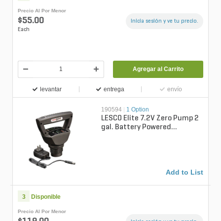
Precio Al Por Menor
$55.00
Inicia sesión y ve tu precio.
Each
Agregar al Carrito
levantar
entrega
envío
190594
|
1 Option
LESCO Elite 7.2V Zero Pump 2
gal. Battery Powered
Handheld Sprayer
Add to List
3
Disponible
Precio Al Por Menor