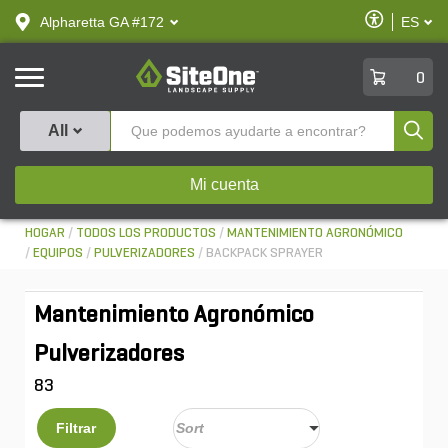
text.skipToContent
text.skipToNavigation
Habilitar
Alpharetta GA #172
ES
text.lan
Accesibilid
SiteOne
0
Produ
All
Mi cuenta
HOGAR
TODOS LOS PRODUCTOS
MANTENIMIENTO AGRONÓMICO
EQUIPOS
PULVERIZADORES
BACKPACK SPRAYER
Mantenimiento Agronómico
Pulverizadores
83
Filtrar