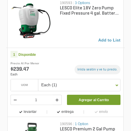
190593
|
3 Options
LESCO Elite 18V Zero Pump
Fixed Pressure 4 gal. Battery
Powered Backpack Sprayer
Add to List
1
Disponible
Precio Al Por Menor
$239.47
Inicia sesión y ve tu precio.
Each
Each (1)
UOM
Agregar al Carrito
levantar
entrega
envío
190596
|
1 Option
LESCO Premium 2 Gal Pump