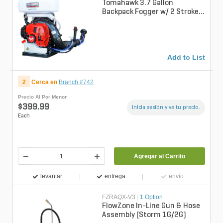
Tomahawk 3.7 Gallon
Backpack Fogger w/ 2 Stroke
Motor Turbo Boost
Add to List
2
Cerca en
Branch #742
Precio Al Por Menor
$399.99
Inicia sesión y ve tu precio.
Each
Agregar al Carrito
levantar
entrega
envío
FZRAQX-V3
|
1 Option
FlowZone In-Line Gun & Hose
Assembly (Storm 1G/2G)