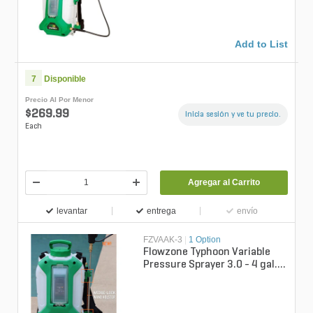
Add to List
7
Disponible
Precio Al Por Menor
$269.99
Inicia sesión y ve tu precio.
Each
Agregar al Carrito
levantar
entrega
envío
FZVAAK-3
|
1 Option
Flowzone Typhoon Variable
Pressure Sprayer 3.0 - 4 gal.
18 V