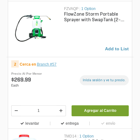
FZVAQP
|
1 Option
FlowZone Storm Portable
Sprayer with SwapTank (2-
Gallon)
Add to List
2
Cerca en
Branch #57
Precio Al Por Menor
$269.99
Inicia sesión y ve tu precio.
Each
Agregar al Carrito
levantar
entrega
envío
TMD14
|
1 Option