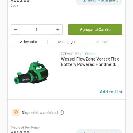
$119.00
Inicia sesión y ve tu precio.
Each
Agregar al Carrito
levantar
entrega
envío
FZFAVE-B2
|
1 Option
Wessol FlowZone Vortex Flex
Battery Powered Handheld
Mist Blower + 2 Batteries
(does ...
Add to List
Disponible a solicitud
i
Precio Al Por Menor