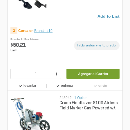
Add to List
3
Cerca en
Branch #19
Precio Al Por Menor
$50.21
Inicia sesión y ve tu precio.
Each
Agregar al Carrito
levantar
entrega
envío
248942
|
1 Option
Graco FieldLazer S100 Airless
Field Marker Gas Powered w/
Honda GX35 Engine