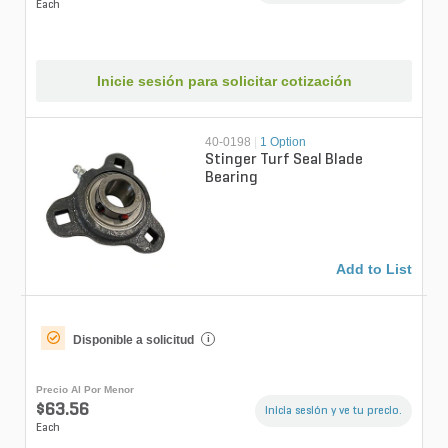
Each
Inicie sesión para solicitar cotización
40-0198
|
1 Option
Stinger Turf Seal Blade
Bearing
Add to List
Disponible a solicitud
i
Precio Al Por Menor
$63.56
Inicia sesión y ve tu precio.
Each