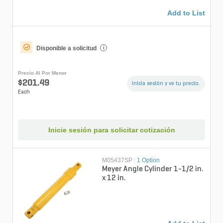
Add to List
Disponible a solicitud
i
Precio Al Por Menor
$201.49
Inicia sesión y ve tu precio.
Each
Inicie sesión para solicitar cotización
M05437SP
|
1 Option
Meyer Angle Cylinder 1-1/2 in.
x 12 in.