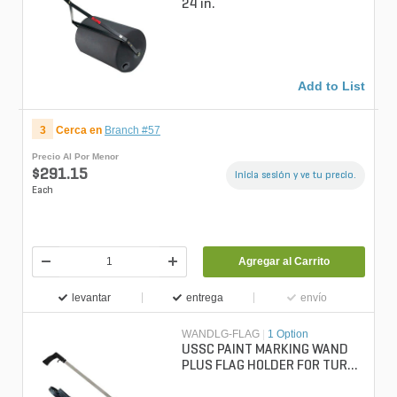
24 in.
Add to List
3
Cerca en
Branch #57
Precio Al Por Menor
$291.15
Inicia sesión y ve tu precio.
Each
Agregar al Carrito
levantar
entrega
envío
WANDLG-FLAG
|
1 Option
USSC PAINT MARKING WAND
PLUS FLAG HOLDER FOR TURF
AEROSOL 30 in.