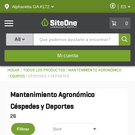
text.skipToContent
text.skipToNavigation
Habilitar
Alpharetta GA #172
ES
text.lan
Accesibilid
SiteOne
0
Produ
All
Mi cuenta
HOGAR
TODOS LOS PRODUCTOS
MANTENIMIENTO AGRONÓMICO
EQUIPOS
CÉSPEDES Y DEPORTES
Mantenimiento Agronómico
Céspedes y Deportes
26
Filtrar