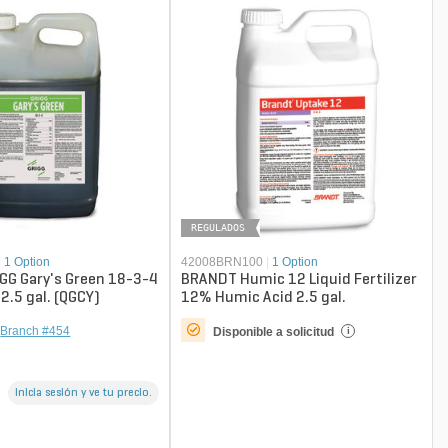
REGULADOS
|
1 Option
42008BRN100
|
1 Option
GG Gary's Green 18-3-4
BRANDT Humic 12 Liquid Fertilizer
2.5 gal. (QGCY)
12% Humic Acid 2.5 gal.
Branch #454
Disponible a solicitud
i
Inicia sesión y ve tu precio.