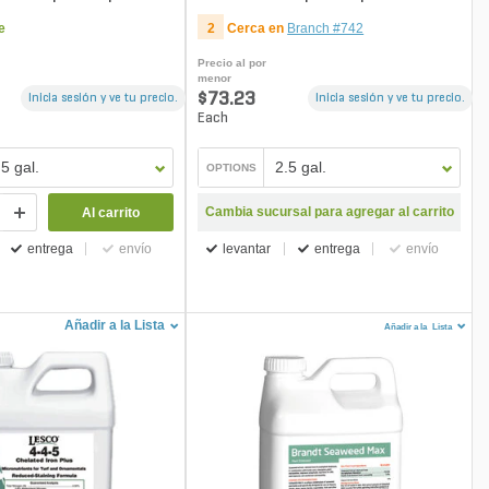
Fertilizer
e
2
Cerca en
Branch #742
Precio al por
menor
$73.23
Inicia sesión y ve tu precio.
Inicia sesión y ve tu precio.
Each
.5 gal.
2.5 gal.
OPTIONS
Cambia sucursal para agregar al carrito
Al carrito
entrega
envío
levantar
entrega
envío
Añadir a la Lista
Añadir a la
Lista