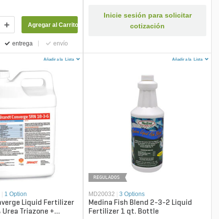
Inicie sesión para solicitar
Agregar al Carrito
cotización
entrega
envío
Añadir a la
Lista
Añadir a la
Lista
REGULADOS
0
|
1 Option
MD20032
|
3 Options
erge Liquid Fertilizer
Medina Fish Blend 2-3-2 Liquid
 Urea Triazone +
Fertilizer 1 qt. Bottle