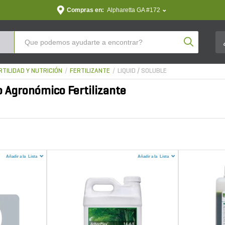
Compras en:
Alpharetta GA #172
Product Se
RTILIDAD Y NUTRICIÓN
FERTILIZANTE
LIQUID / SOLUBLE
 Agronómico Fertilizante
Añadir a la
Lista
Añadir a la
Lista