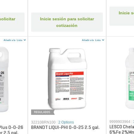
Inicie 
olicitar
Inicie sesión para solicitar
cotización
Añadir a la
Lista
Añadir a la
Lista
REGULADOS
9999903964
|
32210BRN100
|
2 Options
LESCO Chela
Plus 0-0-26
BRANDT LIQUI-PHI 0-0-25 2.5 gal.
6%Fe 2%Mn A
r 2.5 gal.