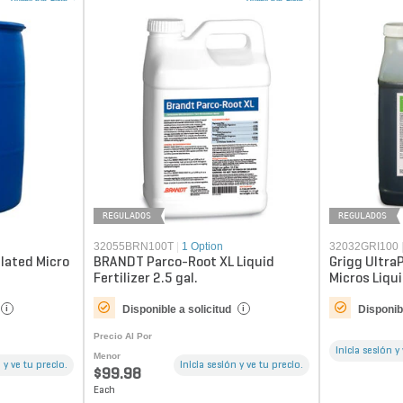
REGULADOS
REGULADOS
32055BRN100T
|
1 Option
32032GRI100
lated Micro
BRANDT Parco-Root XL Liquid
Grigg Ultra
Fertilizer 2.5 gal.
Micros Liqui
(QGCY) FLOR
Disponible a solicitud
Disponibl
i
i
Precio Al Por
Inicia sesión y
Menor
 y ve tu precio.
Inicia sesión y ve tu precio.
$99.98
Each