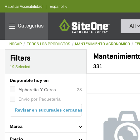
text.skipToContent
text.skipToNavigation
text.language
Habilitar Accesibilidad
|
Español
SiteOne
Categorías
All
HOGAR
TODOS LOS PRODUCTOS
MANTENIMIENTO AGRONÓMICO
FE
Mantenimiento
Filters
331
19
Selected
Disponible hoy en
Alpharetta Y Cerca
23
Envío por Paquetería
Revisar en sucursales cercanas
Marca
Precio