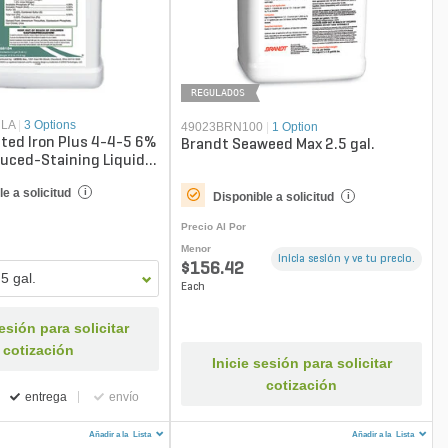
REGULADOS
NLA
|
3 Options
49023BRN100
|
1 Option
ted Iron Plus 4-4-5 6%
Brandt Seaweed Max 2.5 gal.
uced-Staining Liquid
e a solicitud
i
Disponible a solicitud
i
Precio Al Por
Menor
Inicia sesión y ve tu precio.
$156.42
.5 gal.
Each
sesión para solicitar
cotización
Inicie sesión para solicitar
cotización
entrega
envío
Añadir a la
Lista
Añadir a la
Lista