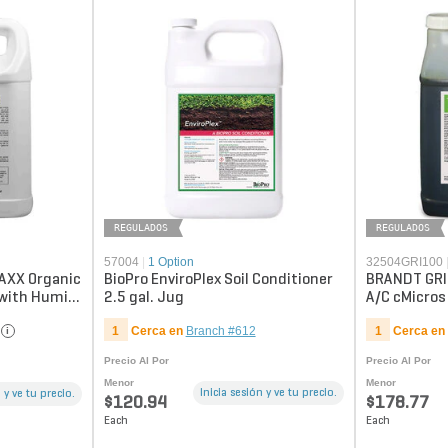
REGULADOS
REGULADOS
57004
|
1 Option
32504GRI100
MAXX Organic
BioPro EnviroPlex Soil Conditioner
BRANDT GRI
 with Humic,
2.5 gal. Jug
A/C cMicros 
1
Cerca en
Branch #612
1
Cerca en
i
Precio Al Por
Precio Al Por
Menor
Menor
Inicia sesión y ve tu precio.
 y ve tu precio.
$120.94
$178.77
Each
Each