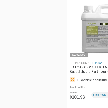
REGULADOS
ECOMAXX322
|
1 Option
ECO MAXX - 2.5 FERTI 
Based Liquid Fertilizer
Fulvic, & Mycor...
Disponible a solicitud
Precio Al Por
Menor
Inicia sesión
$181.96
Each