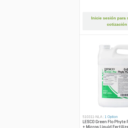
Inicie sesión para s
cotización
510311-NLA
|
1 Option
LESCO Green Flo Phyte 
+ Micros Liquid Fertilize