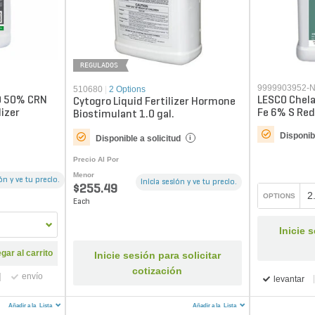
REGULADOS
9999903952-
510680
|
2 Options
0 50% CRN
LESCO Chela
Cytogro Liquid Fertilizer Hormone
lizer
Fe 6% S Red
Biostimulant 1.0 gal.
Fertilizer
Disponibl
Disponible a solicitud
i
Precio Al Por
Menor
ión y ve tu precio.
Inicia sesión y ve tu precio.
$255.49
2
OPTIONS
Each
Inicie 
ar al carrito
Inicie sesión para solicitar
cotización
envío
levantar
Añadir a la
Lista
Añadir a la
Lista