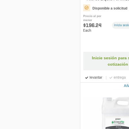
Disponible a solicitud
Precio al por
menor
$196.24
Inicia ses
Each
Inicie sesión para s
cotización
levantar
entrega
Aña