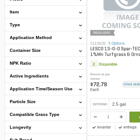
Item
Type
REGULADOS
Application Method
511362B
|
5 Options
LESCO 13-0-0 Spar-TE
Container Size
1%Mn Turfgrass & Orn
Liquid Fertilizer
NPK Ratio
2
Disponible
Precio al por
Active Ingredients
menor
$72.79
Inicia ses
Application Time/Season Use
Each
Particle Size
2.5 gal.
OPTIONS
Compatible Grass Type
Longevity
levantar
entrega