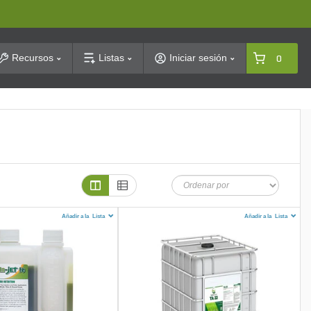
arch
Recursos
Listas
Iniciar sesión
0
Añadir a la
Lista
Añadir a la
Lista