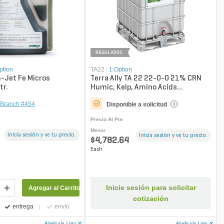
REGULADOS
ption
TA22
|
1 Option
-Jet Fe Micros
Terra Ally TA 22 22-0-0 21% CRN
tr.
Humic, Kelp, Amino Acids
Turfgrass Liquid Fertilizer ...
Branch #454
Disponible a solicitud
i
Precio Al Por
Menor
Inicia sesión y ve tu precio.
Inicia sesión y ve tu precio.
$4,782.64
Each
Inicie sesión para solicitar
Agregar al Carrito
cotización
entrega
envío
Añadir a la
Lista
Añadir a la
Lista