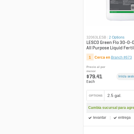
32063LESB
|
2 Options
LESCO Green Flo 30-0-
All Purpose Liquid Ferti
1
Cerca en
Branch #673
Precio al por
menor
$79.41
Inicia ses
Each
2.5 gal.
OPTIONS
Cambia sucursal para agreg
levantar
entrega