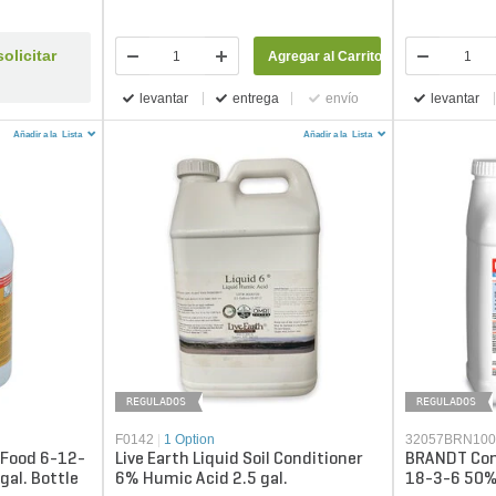
olicitar
Agregar al Carrito
levantar
entrega
envío
levantar
Añadir a la
Lista
Añadir a la
Lista
REGULADOS
REGULADOS
F0142
|
1 Option
32057BRN10
 Food 6-12-
Live Earth Liquid Soil Conditioner
BRANDT Conv
gal. Bottle
6% Humic Acid 2.5 gal.
18-3-6 50%