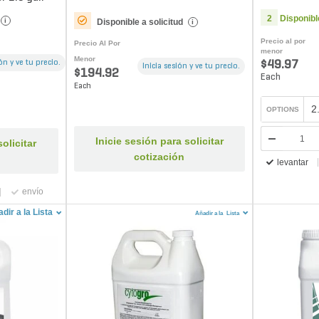
Fertilizer
2
Disponibl
i
Disponible a solicitud
i
Precio al por
Precio Al Por
menor
Menor
ión y ve tu precio.
$49.97
Inicia sesión y ve tu precio.
$194.92
Each
Each
2
OPTIONS
Inicie sesión para solicitar
olicitar
cotización
levantar
envío
dir a la Lista
Añadir a la
Lista