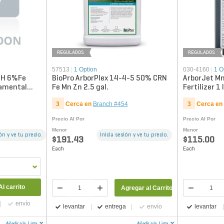
REGULADOS
REGULADOS
57513
|
1 Option
030-4160
|
1 O
CH 6%Fe
BioPro ArborPlex 14-4-5 50% CRN
ArborJet Mn
amental
Fe Mn Zn 2.5 gal.
Fertilizer 1 l
3
Cerca en
Branch #454
3
Cerca en
Precio Al Por
Precio Al Por
Menor
Menor
ión y ve tu precio.
Inicia sesión y ve tu precio.
$191.43
$115.00
Each
Each
Al carrito
Agregar al Carrito
envío
levantar
entrega
envío
levantar
Añadir a la
Lista
Añadir a la
Lista