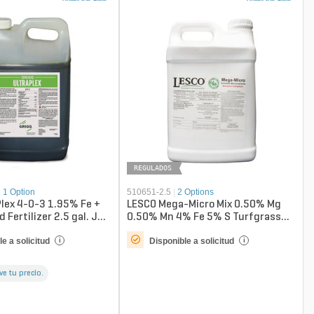
REGULADOS
|
1 Option
510651-2.5
|
2 Options
Plex 4-0-3 1.95% Fe +
LESCO Mega-Micro Mix 0.50% Mg
d Fertilizer 2.5 gal. Jug
0.50% Mn 4% Fe 5% S Turfgrass
IDA...
Liquid Fertilizer 2.5 gal...
e a solicitud
Disponible a solicitud
i
i
 ve tu precio.