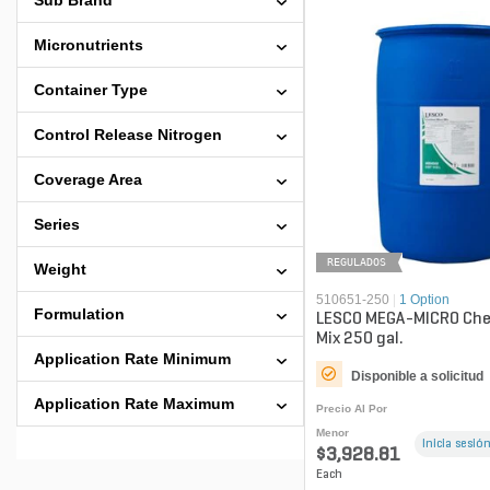
Sub Brand
Micronutrients
Container Type
Control Release Nitrogen
Coverage Area
Series
REGULADOS
Weight
510651-250
|
1 Option
Formulation
LESCO MEGA-MICRO Che
Mix 250 gal.
Application Rate Minimum
Disponible a solicitud
Application Rate Maximum
Precio Al Por
Menor
Inicia sesión
$3,928.81
Each