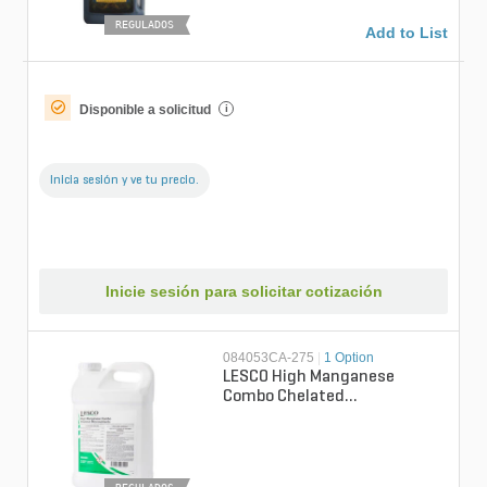
REGULADOS
Add to List
Disponible a solicitud
i
Inicia sesión y ve tu precio.
Inicie sesión para solicitar cotización
084053CA-275
|
1 Option
LESCO High Manganese
Combo Chelated
Micronutrients AM 1% Mg
5.75% S 3% Fe 4% Mn Micro...