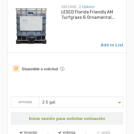
098186B
|
2 Options
LESCO Florida Friendly AM
Turfgrass & Ornamental
Chleated Liquid Micronutrient
Add to List
Disponible a solicitud
i
2.5 gal.
OPTIONS
Inicie sesión para solicitar cotización
levantar
entrega
envío