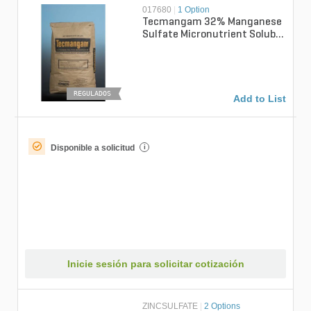
017680
|
1 Option
Tecmangam 32% Manganese
Sulfate Micronutrient Soluble
Mini Granular Fertilizer 55
lb....
REGULADOS
Add to List
Disponible a solicitud
i
Inicie sesión para solicitar cotización
ZINCSULFATE
|
2 Options