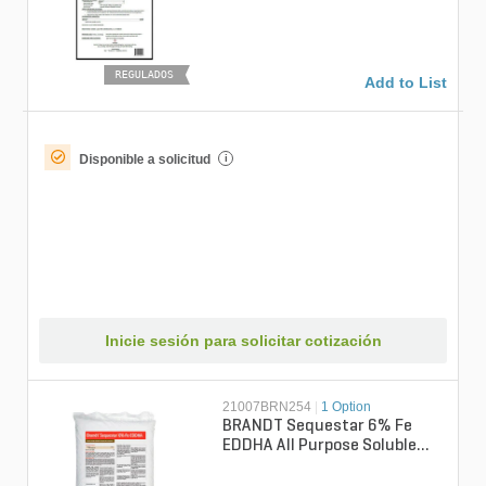
Soluble Fine Granular
Micronutrient 50...
REGULADOS
Add to List
Disponible a solicitud
i
Inicie sesión para solicitar cotización
21007BRN254
|
1 Option
BRANDT Sequestar 6% Fe
EDDHA All Purpose Soluble
Micronutrient 5 lb. Bag