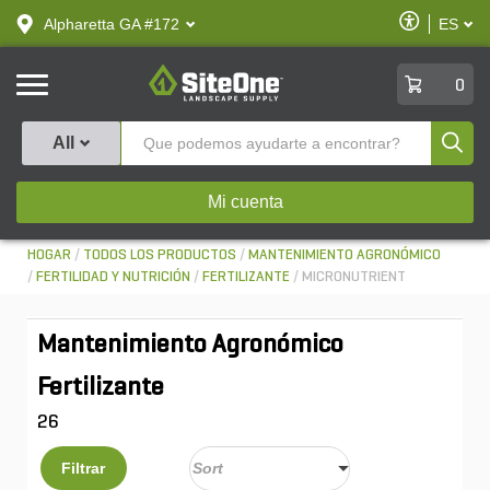
text.skipToContent
text.skipToNavigation
Habilitar
Alpharetta GA #172
ES
text.lan
Accesibilid
SiteOne
0
Produ
All
Mi cuenta
HOGAR
TODOS LOS PRODUCTOS
MANTENIMIENTO AGRONÓMICO
FERTILIDAD Y NUTRICIÓN
FERTILIZANTE
MICRONUTRIENT
Mantenimiento Agronómico
Fertilizante
26
Filtrar