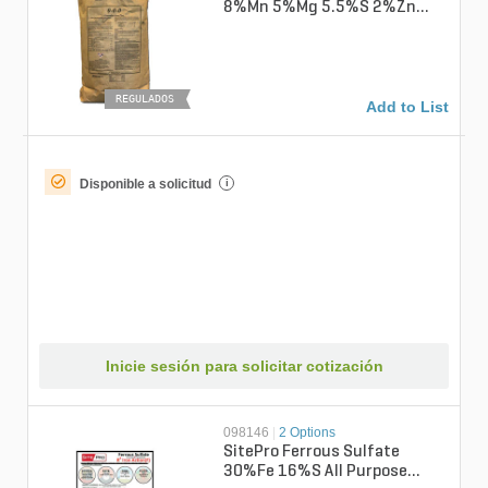
8%Mn 5%Mg 5.5%S 2%Zn
Turfgrass Granular
Micronutrient 50 lb....
REGULADOS
Add to List
Disponible a solicitud
i
Inicie sesión para solicitar cotización
098146
|
2 Options
SitePro Ferrous Sulfate
30%Fe 16%S All Purpose