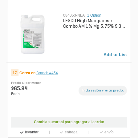
084053-NLA
|
1 Option
LESCO High Manganese
Combo AM 1% Mg 5.75% S 3%
Fe 4% Mn Chelated
Micronutrient Liquid...
Add to List
17
Cerca en
Branch #454
Precio al por menor
$65.94
Inicia sesión y ve tu precio.
Each
Cambia sucursal para agregar al carrito
levantar
entrega
envío