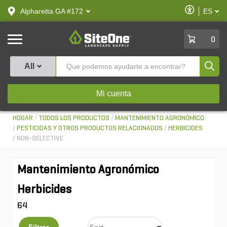
text.skipToContent
text.skipToNavigation
Habilitar
Alpharetta GA #172
ES
text.lan
Accesibilid
SiteOne
0
Produ
All
Mi cuenta
HOGAR
TODOS LOS PRODUCTOS
MANTENIMIENTO AGRONÓMICO
PESTICIDAS Y OTROS PRODUCTOS RELACIONADOS
HERBICIDES
NON-SELECTIVE
Mantenimiento Agronómico
Herbicides
64
Filtrar