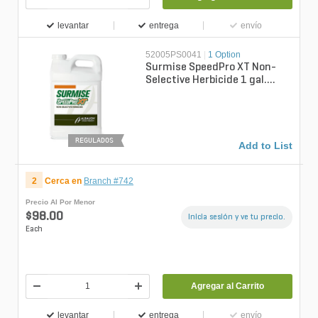
levantar
entrega
envío
52005PS0041
|
1 Option
Surmise SpeedPro XT Non-
Selective Herbicide 1 gal.
(QGCY)
REGULADOS
Add to List
2
Cerca en
Branch #742
Precio Al Por Menor
$98.00
Inicia sesión y ve tu precio.
Each
Agregar al Carrito
levantar
entrega
envío