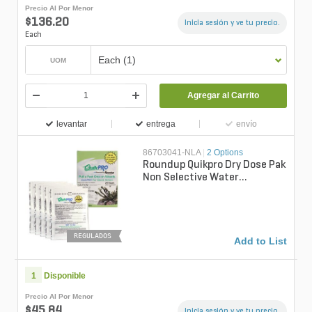
Precio Al Por Menor
$136.20
Inicia sesión y ve tu precio.
Each
Each (1)
UOM
Agregar al Carrito
levantar
entrega
envío
86703041-NLA
|
2 Options
Roundup Quikpro Dry Dose Pak
Non Selective Water
Dispersible Granule Herbicide
1.5 oz...
REGULADOS
Add to List
1
Disponible
Precio Al Por Menor
$45.84
Inicia sesión y ve tu precio.