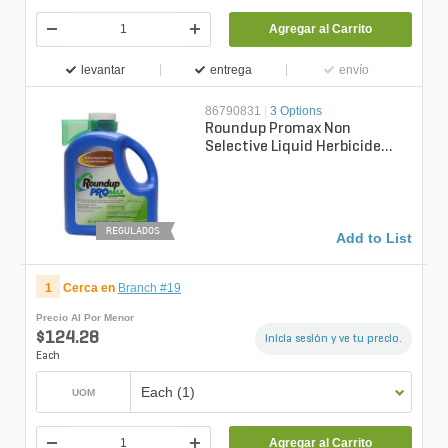
Agregar al Carrito
levantar
entrega
envío
86790831
|
3 Options
Roundup Promax Non
Selective Liquid Herbicide
1.67 gal.
REGULADOS
Add to List
1
Cerca en
Branch #19
Precio Al Por Menor
$124.28
Inicia sesión y ve tu precio.
Each
Each (1)
UOM
Agregar al Carrito