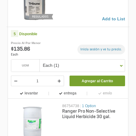
REGULADOS
Add to List
5
Disponible
Precio Al Por Menor
$135.86
Inicia sesión y ve tu precio.
Each
Each (1)
UOM
Agregar al Carrito
levantar
entrega
envío
86754738
|
1 Option
Ranger Pro Non-Selective
Liquid Herbicide 30 gal.