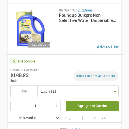
86764776
|
2 Options
Roundup Quikpro Non
Selective Water Dispersible
Granule Herbicide 6.8 lb.
REGULADOS
Add to List
5
Disponible
Precio Al Por Menor
$148.23
Inicia sesión y ve tu precio.
Each
Each (1)
UOM
Agregar al Carrito
levantar
entrega
envío