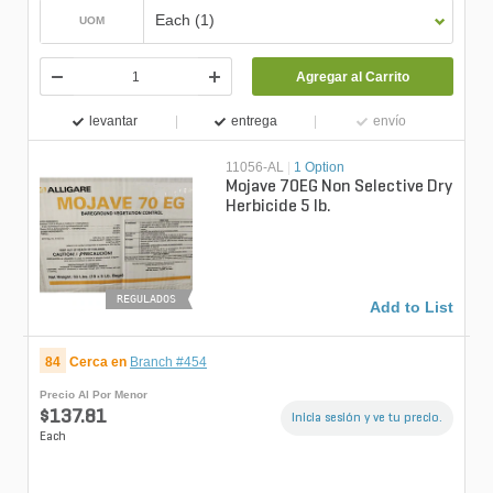
Each (1)
UOM
Agregar al Carrito
levantar
entrega
envío
11056-AL
|
1 Option
Mojave 70EG Non Selective Dry
Herbicide 5 lb.
REGULADOS
Add to List
84
Cerca en
Branch #454
Precio Al Por Menor
$137.81
Inicia sesión y ve tu precio.
Each