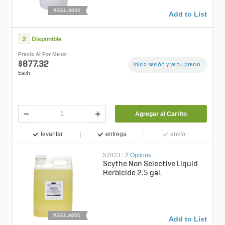
REGULADOS
Add to List
2
Disponible
Precio Al Por Menor
$877.32
Inicia sesión y ve tu precio.
Each
Agregar al Carrito
levantar
entrega
envío
52823
|
2 Options
Scythe Non Selective Liquid
Herbicide 2.5 gal.
REGULADOS
Add to List