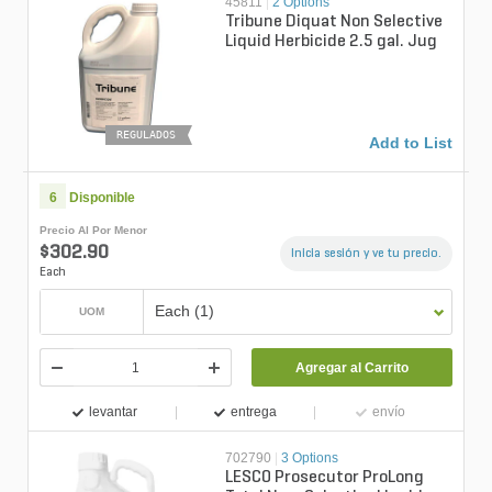
45811
|
2 Options
Tribune Diquat Non Selective
Liquid Herbicide 2.5 gal. Jug
REGULADOS
Add to List
6
Disponible
Precio Al Por Menor
$302.90
Inicia sesión y ve tu precio.
Each
Each (1)
UOM
Agregar al Carrito
levantar
entrega
envío
702790
|
3 Options
LESCO Prosecutor ProLong