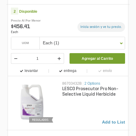
2
Disponible
Precio Al Por Menor
$456.41
Inicia sesión y ve tu precio.
Each
Each (1)
UOM
Agregar al Carrito
levantar
entrega
envío
86703432B
|
2 Options
LESCO Prosecutor Pro Non-
Selective Liquid Herbicide
REGULADOS
Add to List