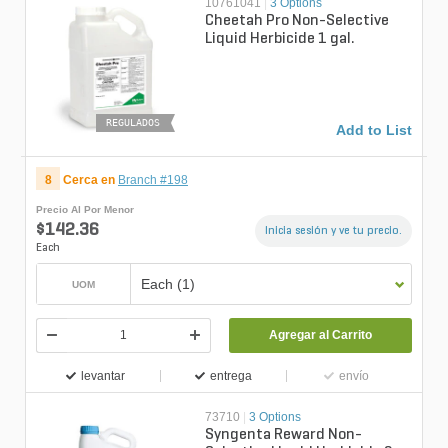
10761041
|
3 Options
Cheetah Pro Non-Selective
Liquid Herbicide 1 gal.
REGULADOS
Add to List
8
Cerca en
Branch #198
Precio Al Por Menor
$142.36
Inicia sesión y ve tu precio.
Each
Each (1)
UOM
Agregar al Carrito
levantar
entrega
envío
73710
|
3 Options
Syngenta Reward Non-