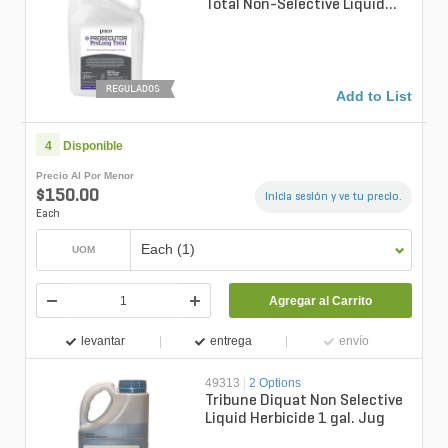
Total Non-Selective Liquid
Herbicide 144 fl oz. (1.125
gal) ...
REGULADOS
Add to List
4
Disponible
Precio Al Por Menor
$150.00
Inicia sesión y ve tu precio.
Each
Each (1)
UOM
Agregar al Carrito
levantar
entrega
envío
49313
|
2 Options
Tribune Diquat Non Selective
Liquid Herbicide 1 gal. Jug