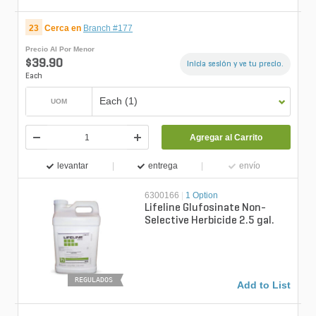
23
Cerca en
Branch #177
Precio Al Por Menor
$39.90
Inicia sesión y ve tu precio.
Each
Each (1)
UOM
Agregar al Carrito
levantar
entrega
envío
6300166
|
1 Option
Lifeline Glufosinate Non-
Selective Herbicide 2.5 gal.
REGULADOS
Add to List