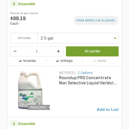
9
Disponible
Precio al por menor
$99.19
Inicia sesión y ve tu precio.
Each
2.5 gal.
OPTIONS
Al carrito
levantar
entrega
envío
86755033
|
2 Options
Roundup PRO Concentrate
Non Selective Liquid Herbicide
2.5 gal.
REGULADOS
Add to List
4
Disponible