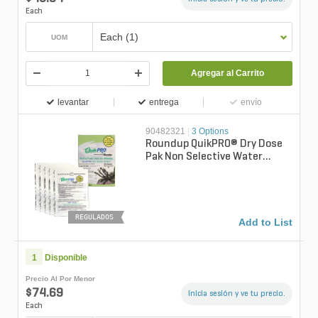
Each
Each (1)
UOM
Agregar al Carrito
levantar
entrega
envío
90482321
|
3 Options
Roundup QuikPRO® Dry Dose
Pak Non Selective Water
Dispersible Granule Herbicide
1.5 o...
REGULADOS
Add to List
1
Disponible
Precio Al Por Menor
$74.69
Inicia sesión y ve tu precio.
Each