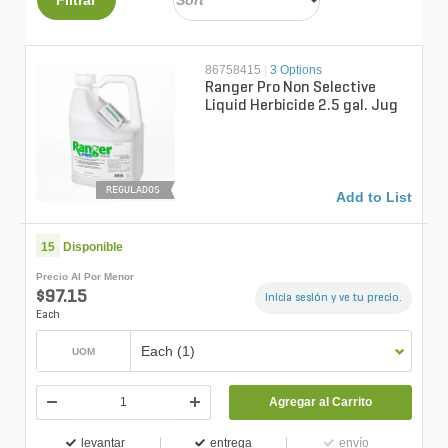
86758415
|
3 Options
Ranger Pro Non Selective
Liquid Herbicide 2.5 gal. Jug
REGULADOS
Add to List
15
Disponible
Precio Al Por Menor
$97.15
Inicia sesión y ve tu precio.
Each
Each (1)
UOM
Agregar al Carrito
levantar
entrega
envío