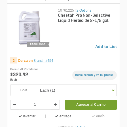
10761225
|
2 Options
Cheetah Pro Non-Selective
Liquid Herbicide 2-1/2 gal.
REGULADOS
Add to List
2
Cerca en
Branch #454
Precio Al Por Menor
$320.42
Inicia sesión y ve tu precio.
Each
Each (1)
UOM
Agregar al Carrito
levantar
entrega
envío