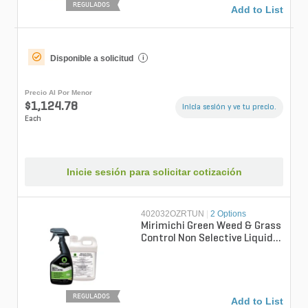
REGULADOS
Add to List
Disponible a solicitud
i
Precio Al Por Menor
$1,124.78
Inicia sesión y ve tu precio.
Each
Inicie sesión para solicitar cotización
402032OZRTUN
|
2 Options
Mirimichi Green Weed & Grass
Control Non Selective Liquid
RTU Herbicide 32 oz. (New L...
REGULADOS
Add to List