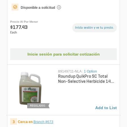
Disponible a solicitud
i
Precio Al Por Menor
$177.43
Inicia sesión y ve tu precio.
Each
Inicie sesión para solicitar cotización
89149711-NLA
|
1 Option
Roundup QuikPro SC Total
Non-Selective Herbicide 144
oz.
REGULADOS
Add to List
3
Cerca en
Branch #673