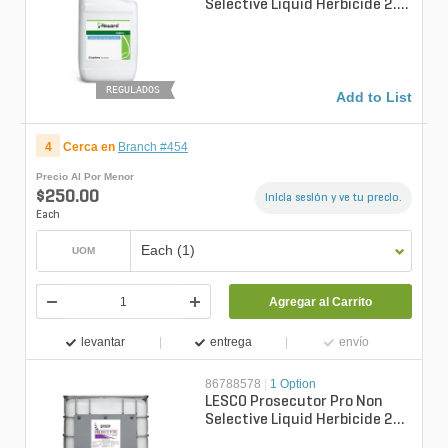
Selective Liquid Herbicide 2.5
gal. Jug (Agency)
REGULADOS
Add to List
4
Cerca en
Branch #454
Precio Al Por Menor
$250.00
Inicia sesión y ve tu precio.
Each
Each (1)
UOM
Agregar al Carrito
levantar
entrega
envío
86788578
|
1 Option
LESCO Prosecutor Pro Non
Selective Liquid Herbicide 265
gal. Tote