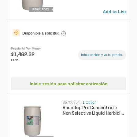
REGULADOS
Add to List
Disponible a solicitud
i
Precio Al Por Menor
$1,462.32
Inicia sesión y ve tu precio.
Each
Inicie sesión para solicitar cotización
86706954
|
1 Option
Roundup Pro Concentrate
Non Selective Liquid Herbicide
30 gal. Drum