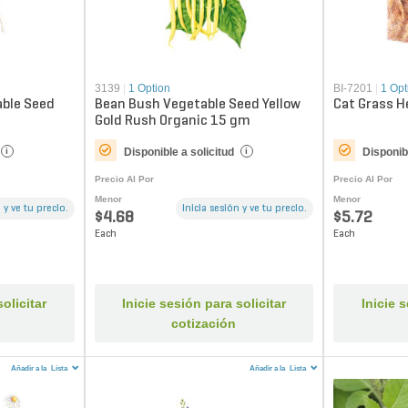
3139
|
1 Option
BI-7201
|
1 Opt
ble Seed
Bean Bush Vegetable Seed Yellow
Cat Grass H
Gold Rush Organic 15 gm
Disponible a solicitud
Disponibl
i
i
Precio Al Por
Precio Al Por
Menor
Menor
 y ve tu precio.
Inicia sesión y ve tu precio.
$4.68
$5.72
Each
Each
olicitar
Inicie sesión para solicitar
Inicie 
cotización
Añadir a la
Lista
Añadir a la
Lista