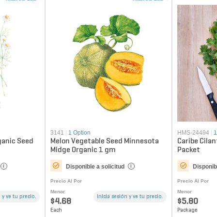
3141
|
1 Option
HMS-24494
|
1
anic Seed
Melon Vegetable Seed Minnesota
Caribe Cilan
Midge Organic 1 gm
Packet
Disponible a solicitud
Disponibl
i
i
Precio Al Por
Precio Al Por
Menor
Menor
 y ve tu precio.
Inicia sesión y ve tu precio.
$4.68
$5.80
Each
Package