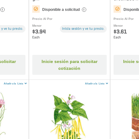
Disponible a solicitud
Disponibl
i
i
Precio Al Por
Precio Al Por
Menor
Menor
 y ve tu precio.
Inicia sesión y ve tu precio.
$3.94
$3.61
Each
Each
olicitar
Inicie sesión para solicitar
Inicie 
cotización
Añadir a la
Lista
Añadir a la
Lista