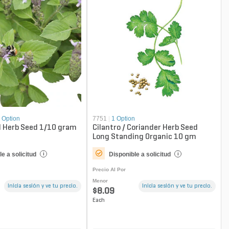
 Option
7751
|
1 Option
d Herb Seed 1/10 gram
Cilantro / Coriander Herb Seed
Long Standing Organic 10 gm
e a solicitud
Disponible a solicitud
i
i
Precio Al Por
Menor
Inicia sesión y ve tu precio.
Inicia sesión y ve tu precio.
$8.09
Each