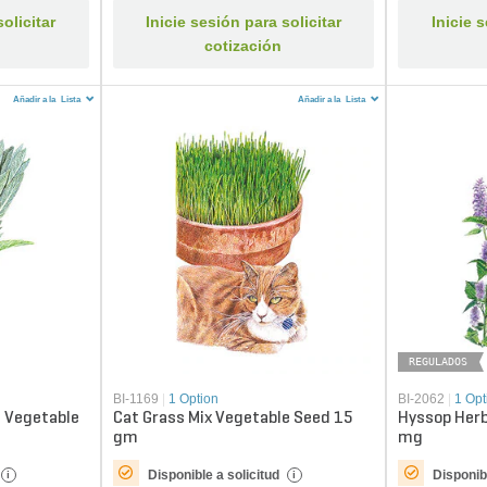
olicitar
Inicie sesión para solicitar
Inicie 
cotización
Añadir a la
Lista
Añadir a la
Lista
REGULADOS
BI-1169
|
1 Option
BI-2062
|
1 Opt
c Vegetable
Cat Grass Mix Vegetable Seed 15
Hyssop Herb
gm
mg
Disponible a solicitud
Disponibl
i
i