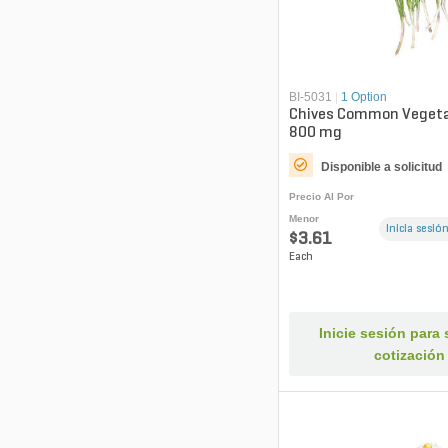
BI-5031
|
1 Option
Chives Common Vegeta
800 mg
Disponible a solicitud
Precio Al Por
Menor
Inicia sesión
$3.61
Each
Inicie sesión para s
cotización