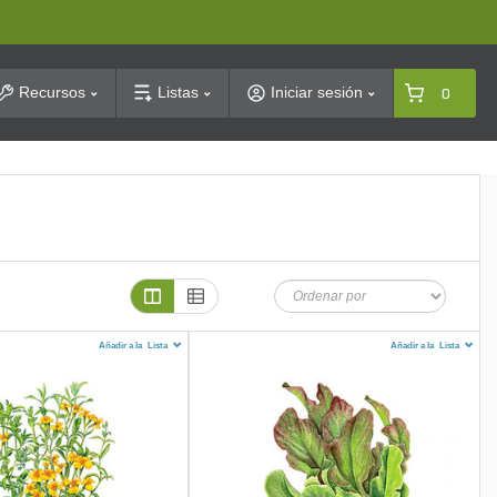
arch
Recursos
Listas
Iniciar sesión
0
Añadir a la
Lista
Añadir a la
Lista