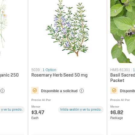
5039
|
1 Option
HMS-61301
|
1
anic 250
Rosemary Herb Seed 50 mg
Basil Sacre
Packet
Disponible a solicitud
Disponibl
i
i
Precio Al Por
Precio Al Por
Menor
Menor
 y ve tu precio.
Inicia sesión y ve tu precio.
$3.47
$6.82
Each
Package