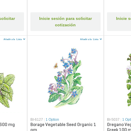
olicitar
Inicie sesión para solicitar
Inicie 
cotización
Añadir a la
Lista
Añadir a la
Lista
BI-6127
|
1 Option
BI-5037
|
1 Opt
 600 mg
Borage Vegetable Seed Organic 1
Oregano Veg
gm
Greek 100 