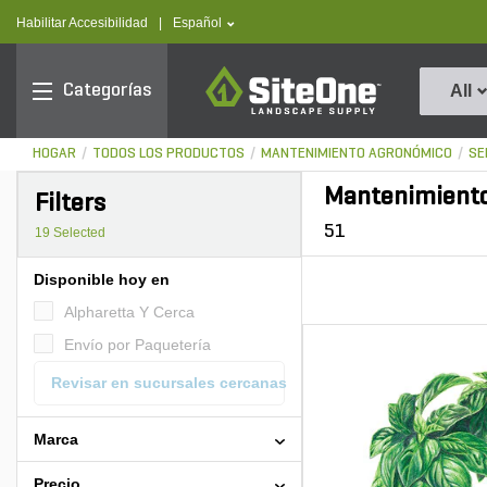
text.skipToContent
text.skipToNavigation
text.language
Habilitar Accesibilidad
|
Español
SiteOne
Categorías
All
HOGAR
TODOS LOS PRODUCTOS
MANTENIMIENTO AGRONÓMICO
SE
Mantenimiento
Filters
51
19
Selected
Disponible hoy en
Alpharetta Y Cerca
Envío por Paquetería
Revisar en sucursales cercanas
Marca
Precio