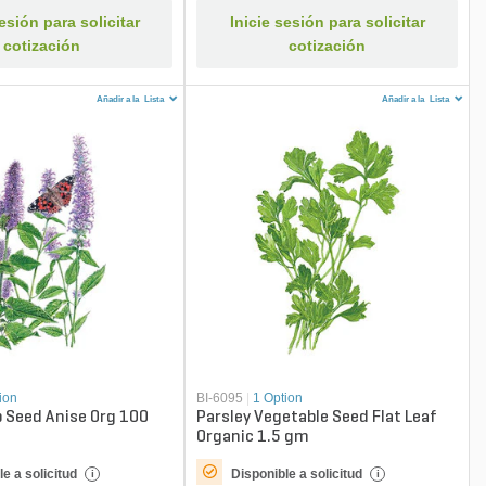
sesión para solicitar
Inicie sesión para solicitar
cotización
cotización
Añadir a la
Lista
Añadir a la
Lista
ion
BI-6095
|
1 Option
 Seed Anise Org 100
Parsley Vegetable Seed Flat Leaf
Organic 1.5 gm
e a solicitud
Disponible a solicitud
i
i