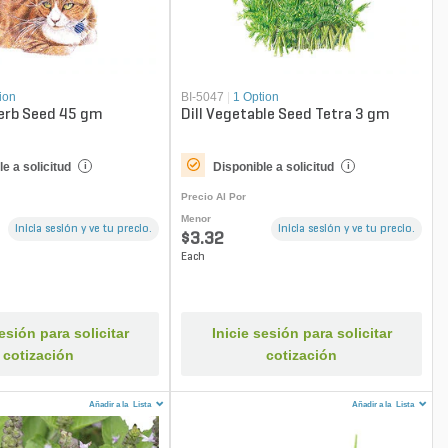
ion
BI-5047
|
1 Option
erb Seed 45 gm
Dill Vegetable Seed Tetra 3 gm
e a solicitud
Disponible a solicitud
i
i
Precio Al Por
Menor
Inicia sesión y ve tu precio.
Inicia sesión y ve tu precio.
$3.32
Each
sesión para solicitar
Inicie sesión para solicitar
cotización
cotización
Añadir a la
Lista
Añadir a la
Lista