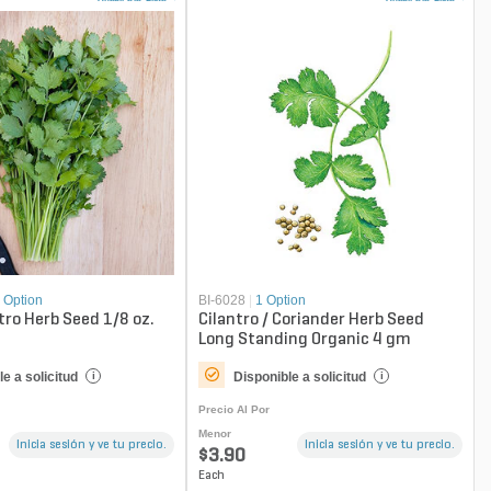
 Option
BI-6028
|
1 Option
tro Herb Seed 1/8 oz.
Cilantro / Coriander Herb Seed
Long Standing Organic 4 gm
e a solicitud
Disponible a solicitud
i
i
Precio Al Por
Menor
Inicia sesión y ve tu precio.
Inicia sesión y ve tu precio.
$3.90
Each