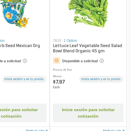
ion
7615
|
1 Option
rb Seed Mexican Org
Lettuce Leaf Vegetable Seed Salad
Bowl Blend Organic 45 gm
e a solicitud
Disponible a solicitud
i
i
Precio Al Por
Menor
Inicia sesión y ve tu precio.
Inicia sesión y ve tu precio.
$7.97
Each
sesión para solicitar
Inicie sesión para solicitar
cotización
cotización
Añadir a la
Lista
Añadir a la
Lista