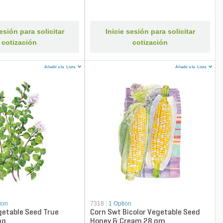
sesión para solicitar
Inicie sesión para solicitar
cotización
cotización
Añadir a la
Lista
Añadir a la
Lista
ion
7318
|
1 Option
etable Seed True
Corn Swt Bicolor Vegetable Seed
mg
Honey & Cream 28 gm