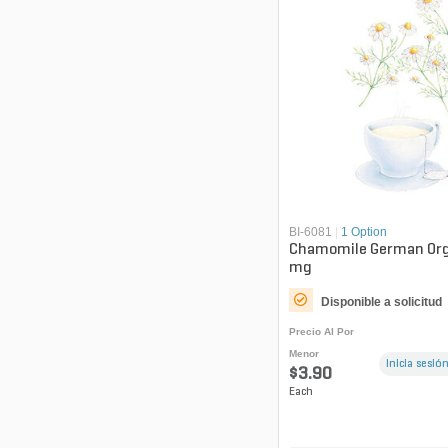
BI-6081
|
1 Option
Chamomile German Org
mg
Disponible a solicitud
Precio Al Por
Menor
Inicia sesión
$3.90
Each