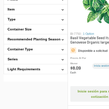
Item
Type
Container Size
BI-7750
|
1 Option
Basil Vegetable Seed It
Recommended Planting Season
Genovese Organic large
gm
Container Type
Disponible a solicitud
Precio Al Por
Series
Menor
Inicia sesión
$8.09
Light Requirements
Each
Inicie sesión para s
cotización