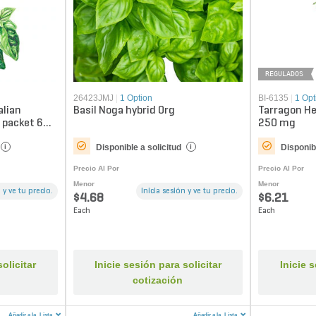
REGULADOS
26423JMJ
|
1 Option
BI-6135
|
1 Opt
alian
Basil Noga hybrid Org
Tarragon He
 packet 6
250 mg
Disponible a solicitud
Disponibl
i
i
Precio Al Por
Precio Al Por
Menor
Menor
 y ve tu precio.
Inicia sesión y ve tu precio.
$4.68
$6.21
Each
Each
olicitar
Inicie sesión para solicitar
Inicie 
cotización
Añadir a la
Lista
Añadir a la
Lista