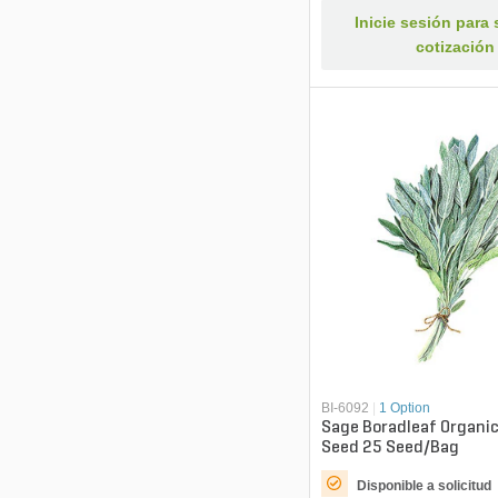
Inicie sesión para s
cotización
BI-6092
|
1 Option
Sage Boradleaf Organi
Seed 25 Seed/Bag
Disponible a solicitud