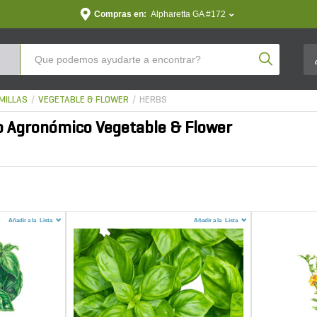
Compras en:
Alpharetta GA #172
Product Se
MILLAS
VEGETABLE & FLOWER
HERBS
 Agronómico Vegetable & Flower
Añadir a la
Lista
Añadir a la
Lista