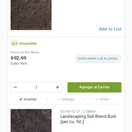
Add to List
113
Disponible
Precio Al Por Menor
$42.44
Inicia sesión y ve tu precio.
Cubic Yard
Agregar al Carrito
levantar
entrega
envío
BUAM-0214
|
1 Option
Landscaping Soil Blend Bulk
(per cu. Yd.)