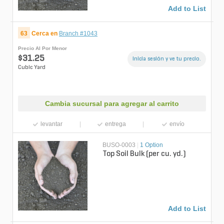
Add to List
63
Cerca en
Branch #1043
Precio Al Por Menor
$31.25
Inicia sesión y ve tu precio.
Cubic Yard
Cambia sucursal para agregar al carrito
levantar
entrega
envío
BUSO-0003
|
1 Option
Top Soil Bulk (per cu. yd.)
Add to List