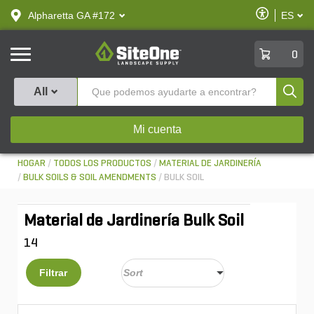
text.skipToContent
text.skipToNavigation
Habilitar
Alpharetta GA #172
ES
text.lan
Accesibilid
SiteOne
0
Produ
All
Mi cuenta
HOGAR
TODOS LOS PRODUCTOS
MATERIAL DE JARDINERÍA
BULK SOILS & SOIL AMENDMENTS
BULK SOIL
Material de Jardinería Bulk Soil
14
Filtrar