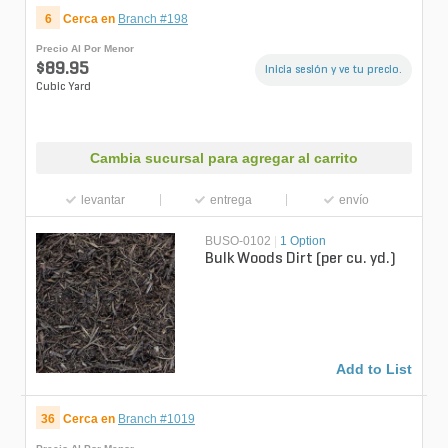
6
Cerca en
Branch #198
Precio Al Por Menor
$89.95
Inicia sesión y ve tu precio.
Cubic Yard
Cambia sucursal para agregar al carrito
levantar
entrega
envío
BUSO-0102
|
1 Option
Bulk Woods Dirt (per cu. yd.)
Add to List
36
Cerca en
Branch #1019