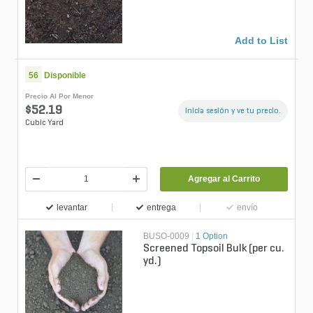
Add to List
56
Disponible
Precio Al Por Menor
$52.19
Inicia sesión y ve tu precio.
Cubic Yard
Agregar al Carrito
levantar
entrega
envío
BUSO-0009
|
1 Option
Screened Topsoil Bulk (per cu.
yd.)