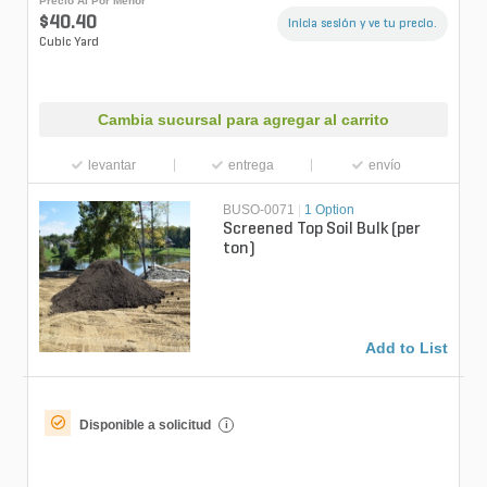
Precio Al Por Menor
$40.40
Inicia sesión y ve tu precio.
Cubic Yard
Cambia sucursal para agregar al carrito
levantar
entrega
envío
BUSO-0071
|
1 Option
Screened Top Soil Bulk (per
ton)
Add to List
Disponible a solicitud
i