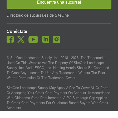
Encuentra una sucursal
Directorio de sucursales de SiteOne
Conéctate
© SiteOne Landscape Supply, Inc. 2018 -
2026
. The Trademarks
Used On This Website Are The Property Of SiteOne Landscape
Supply, Inc. And LESCO, Inc. Nothing Herein Should Be Construed
To Grant Any License To Use Any Trademarks Without The Prior
Written Permission Of The Trademark Owner.
SiteOne Landscape Supply May Apply A Fee To Cover All Or Parts
Of Accepting Your Credit Card Payment On Account. In Accordance
With Oklahoma State Requirements, A 2% Surcharge Cap Applies
To Credit Card Payments For Oklahoma-Based Buyers With Credit
Accounts.
Términos Y Condiciones
|
Política De Privacidad
|
No Vender