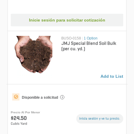
Inicie sesión para solicitar cotización
BUSO-0158
|
1 Option
JMJ Special Blend Soil Bulk
(per cu. yd.)
Add to List
Disponible a solicitud
i
Precio Al Por Menor
$24.50
Inicia sesión y ve tu precio.
Cubic Yard