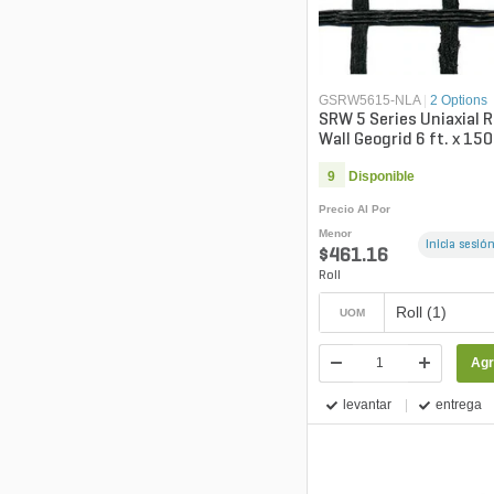
GSRW5615-NLA
|
2 Options
SRW 5 Series Uniaxial 
Wall Geogrid 6 ft. x 150
9
Disponible
Precio Al Por
Menor
Inicia sesión
$461.16
Roll
Roll (1)
UOM
Agr
levantar
entrega