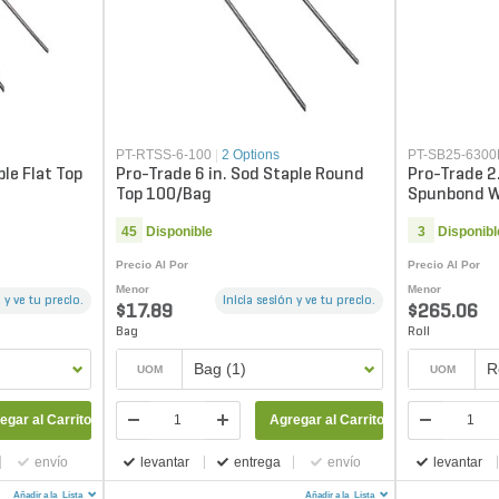
PT-RTSS-6-100
|
2 Options
PT-SB25-630
ple Flat Top
Pro-Trade 6 in. Sod Staple Round
Pro-Trade 2
Top 100/Bag
Spunbond We
Black 6 ft. x
45
Disponible
3
Disponibl
Precio Al Por
Precio Al Por
Menor
Menor
 y ve tu precio.
Inicia sesión y ve tu precio.
$17.89
$265.06
Bag
Roll
Bag (1)
R
UOM
UOM
egar al Carrito
Agregar al Carrito
envío
levantar
entrega
envío
levantar
Añadir a la
Lista
Añadir a la
Lista