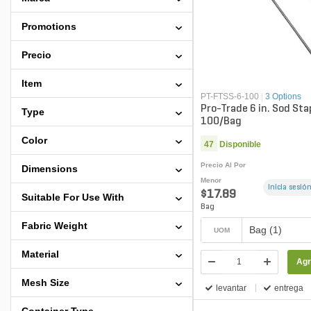
Promotions
Precio
Item
PT-FTSS-6-100
|
3 Options
Pro-Trade 6 in. Sod Sta
Type
100/Bag
Color
47
Disponible
Precio Al Por
Dimensions
Menor
Inicia sesión
$17.89
Suitable For Use With
Bag
Fabric Weight
Bag (1)
UOM
Material
Agr
Mesh Size
levantar
entrega