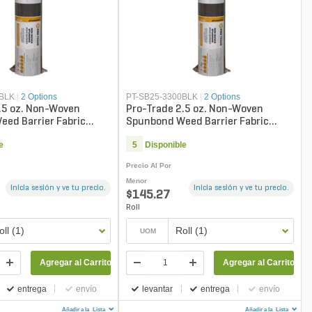
0BLK
|
2 Options
PT-SB25-3300BLK
|
2 Options
.5 oz. Non-Woven
Pro-Trade 2.5 oz. Non-Woven
ed Barrier Fabric
Spunbond Weed Barrier Fabric
 300 ft.
Black 3 ft. x 300 ft.
e
5
Disponible
Precio Al Por
Menor
Inicia sesión y ve tu precio.
Inicia sesión y ve tu precio.
$145.27
Roll
oll (1)
Roll (1)
UOM
Agregar al Carrito
Agregar al Carrito
entrega
envío
levantar
entrega
envío
Añadir a la
Lista
Añadir a la
Lista