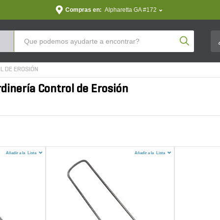
Compras en:
Alpharetta GA #172
Product Se
L DE EROSIÓN
rdinería Control de Erosión
Añadir a la
Lista
Añadir a la
Lista