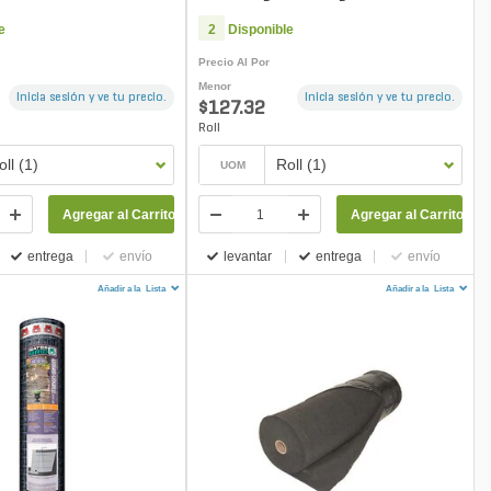
 100 ft.
e
2
Disponible
Precio Al Por
Menor
Inicia sesión y ve tu precio.
Inicia sesión y ve tu precio.
$127.32
Roll
oll (1)
Roll (1)
UOM
Agregar al Carrito
Agregar al Carrito
entrega
envío
levantar
entrega
envío
Añadir a la
Lista
Añadir a la
Lista