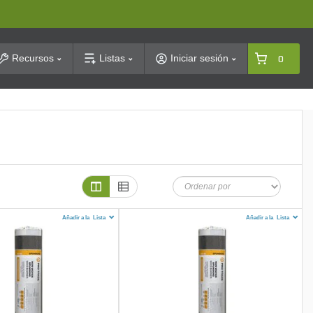
arch
Recursos
Listas
Iniciar sesión
0
Añadir a la
Lista
Añadir a la
Lista