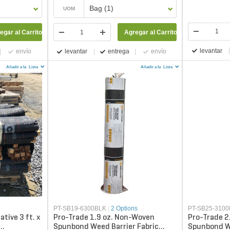
Bag (1)
UOM
egar al Carrito
Agregar al Carrito
levantar
envío
levantar
entrega
envío
Añadir a la
Lista
Añadir a la
Lista
PT-SB19-6300BLK
|
2 Options
PT-SB25-310
ative 3 ft. x
Pro-Trade 1.9 oz. Non-Woven
Pro-Trade 2
Spunbond Weed Barrier Fabric
Spunbond We