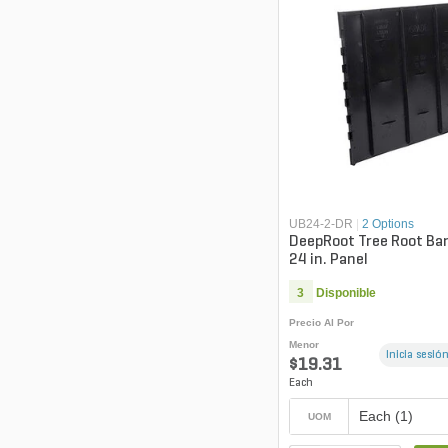
UB24-2-DR
|
2 Options
DeepRoot Tree Root Barr
24 in. Panel
3
Disponible
Precio Al Por
Menor
Inicia sesión
$19.31
Each
Each (1)
UOM