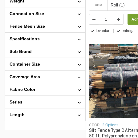
Weight
Roll (1)
UOM
Connection Size
Agr
Fence Mesh Size
levantar
entrega
Specifications
Sub Brand
Container Size
Coverage Area
Fabric Color
Series
Length
CPOP
|
2 Options
Silt Fence Type C Altern
50 ft. Polypropylene on