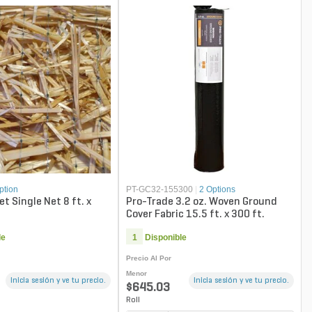
ption
PT-GC32-155300
|
2 Options
t Single Net 8 ft. x
Pro-Trade 3.2 oz. Woven Ground
Cover Fabric 15.5 ft. x 300 ft.
le
1
Disponible
Precio Al Por
Menor
Inicia sesión y ve tu precio.
Inicia sesión y ve tu precio.
$645.03
Roll