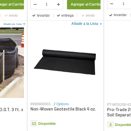
egar al Carrito
Agregar al Carrito
levantar
envío
levantar
entrega
envío
Añadir a la Lista
Añadir a la
Lista
9999900001
|
2 Options
PT-WSS200-6
Non-Woven Geotextile Black 4 oz.
.O.T. 3 ft. x
Pro-Trade 2
Soil Separat
ft.
13
Disponible
2
Disponibl