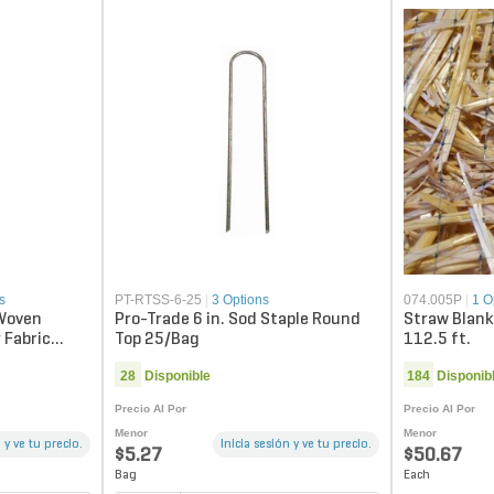
s
PT-RTSS-6-25
|
3 Options
074.005P
|
1 O
-Woven
Pro-Trade 6 in. Sod Staple Round
Straw Blanke
 Fabric
Top 25/Bag
112.5 ft.
28
Disponible
184
Disponib
Precio Al Por
Precio Al Por
Menor
Menor
 y ve tu precio.
Inicia sesión y ve tu precio.
$5.27
$50.67
Bag
Each