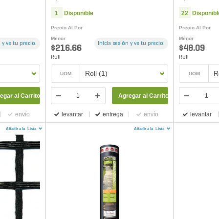
A...
Black 6 ft. x 300 ft.
Black 3 ft. x
1
Disponible
22
Disponibl
Precio Al Por
Precio Al Por
Menor
Menor
 y ve tu precio.
Inicia sesión y ve tu precio.
$216.66
$48.09
Roll
Roll
Roll (1)
R
UOM
UOM
egar al Carrito
Agregar al Carrito
envío
levantar
entrega
envío
levantar
Añadir a la
Lista
Añadir a la
Lista