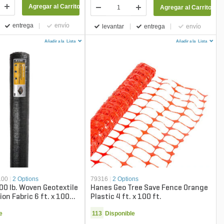
Agregar al Carrito
Agregar al Carrito
entrega
envío
levantar
entrega
envío
Añadir a la
Lista
Añadir a la
Lista
100
|
2 Options
79316
|
2 Options
00 lb. Woven Geotextile
Hanes Geo Tree Save Fence Orange
ion Fabric 6 ft. x 100
Plastic 4 ft. x 100 ft.
e
113
Disponible