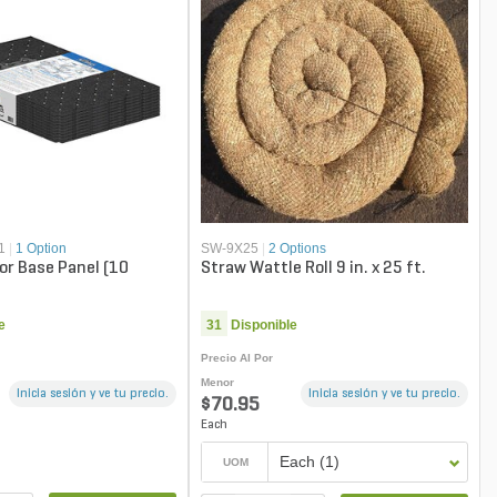
1
|
1 Option
SW-9X25
|
2 Options
tor Base Panel (10
Straw Wattle Roll 9 in. x 25 ft.
e
31
Disponible
Precio Al Por
Menor
Inicia sesión y ve tu precio.
Inicia sesión y ve tu precio.
$70.95
Each
Each (1)
UOM