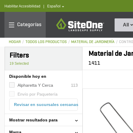
text.skipToContent
text.skipToNavigation
text.language
Habilitar Accesibilidad
|
Español
SiteOne
Categorías
All
HOGAR
TODOS LOS PRODUCTOS
MATERIAL DE JARDINERÍA
CONTRO
Material de Ja
Filters
1411
19
Selected
Disponible hoy en
Alpharetta Y Cerca
113
Envío por Paquetería
Revisar en sucursales cercanas
Mostrar resultados para
Marca