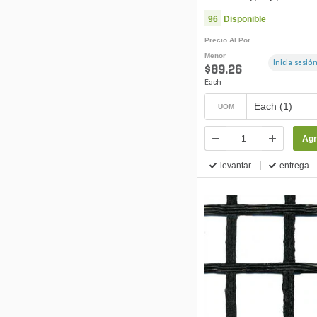
Polypropylene GA DOTD 
96
Disponible
Precio Al Por
Menor
Inicia sesión
$89.26
Each
Each (1)
UOM
Agr
levantar
entrega