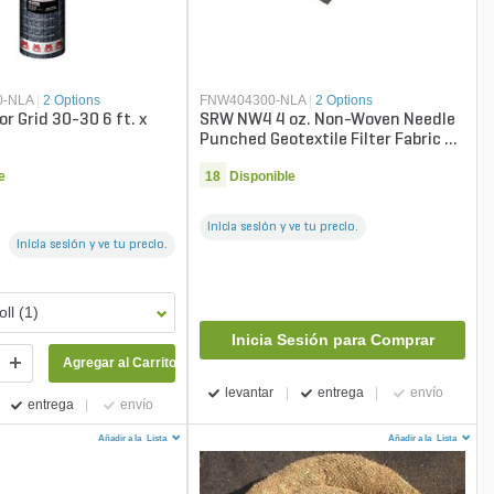
0-NLA
|
2 Options
FNW404300-NLA
|
2 Options
or Grid 30-30 6 ft. x
SRW NW4 4 oz. Non-Woven Needle
Punched Geotextile Filter Fabric 4
ft. x 300 ft.
e
18
Disponible
Inicia sesión y ve tu precio.
Inicia sesión y ve tu precio.
oll (1)
Inicia Sesión para Comprar
Agregar al Carrito
levantar
entrega
envío
entrega
envío
Añadir a la
Lista
Añadir a la
Lista