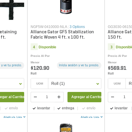
NGF5W-0410000-NLA
|
3 Options
GG3030-0615
Retaining
Alliance Gator GF5 Stabilization
Alliance Gat
 ft.
Fabric Woven 4 ft. x 100 ft.
150 ft.
4
Disponible
3
Disponibl
Precio Al Por
Precio Al Por
Menor
Menor
 y ve tu precio.
Inicia sesión y ve tu precio.
$120.90
$569.91
Roll
Roll
Roll (1)
R
UOM
UOM
egar al Carrito
Agregar al Carrito
envío
levantar
entrega
envío
levantar
Añadir a la
Lista
Añadir a la
Lista