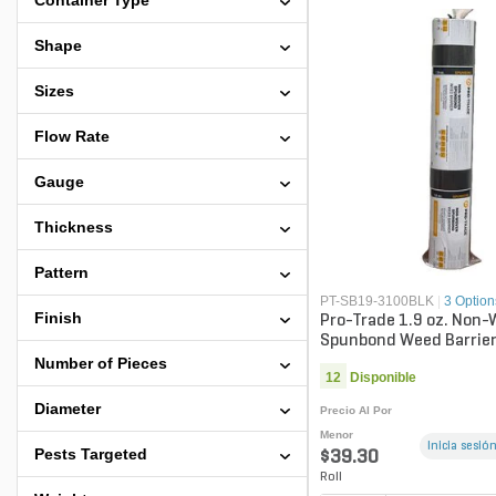
Container Type
Shape
Sizes
Flow Rate
Gauge
Thickness
Pattern
PT-SB19-3100BLK
|
3 Option
Finish
Pro-Trade 1.9 oz. Non
Spunbond Weed Barrier
Black 3 ft. x 100 ft.
Number of Pieces
12
Disponible
Diameter
Precio Al Por
Menor
Inicia sesión
Pests Targeted
$39.30
Roll