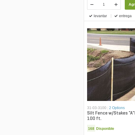
Agr
levantar
entrega
31-03-3100
|
2 Options
Silt Fence w/Stakes "A"D
100 ft.
168
Disponible