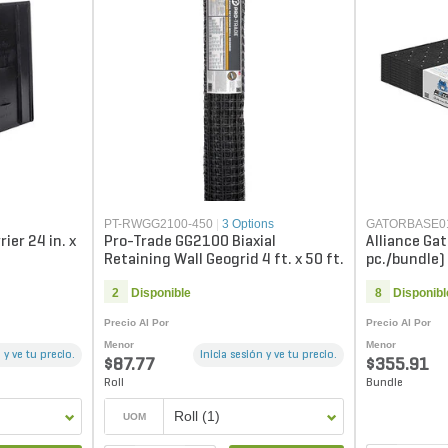
PT-RWGG2100-450
|
3 Options
GATORBASE0
ier 24 in. x
Pro-Trade GG2100 Biaxial
Alliance Ga
Retaining Wall Geogrid 4 ft. x 50 ft.
pc./bundle)
2
Disponible
8
Disponibl
Precio Al Por
Precio Al Por
Menor
Menor
 y ve tu precio.
Inicia sesión y ve tu precio.
$87.77
$355.91
Roll
Bundle
Roll (1)
UOM