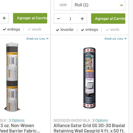
Roll (1)
UOM
Agregar al Carrito
Agregar al Carrito
entrega
envío
levantar
entrega
envío
Añadir a la
Lista
Añadir a la
Lista
0BLK
|
3 Options
NGG3030-04050-NLA
|
3 Options
.5 oz. Non-Woven
Alliance Gator Grid GG 30-30 Biaxial
ed Barrier Fabric
Retaining Wall Geogrid 4 ft. x 50 ft.