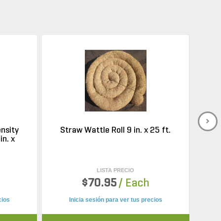
nsity
Straw Wattle Roll 9 in. x 25 ft.
in. x
LISTA PRECIO
h
$70.95
/ Each
cios
Inicia sesión para ver tus precios