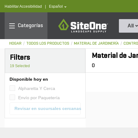
text.skipToContent
text.skipToNavigation
text.language
Habilitar Accesibilidad
|
Español
SiteOne
Categorías
All
HOGAR
TODOS LOS PRODUCTOS
MATERIAL DE JARDINERÍA
CONTRO
Material de Jar
Filters
0
19
Selected
Disponible hoy en
Alpharetta Y Cerca
Envío por Paquetería
Revisar en sucursales cercanas