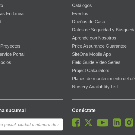
to
Catálogos
as En Línea
Eventos
9
Dueños de Casa
Datos de Seguridad y Búsqueda
Aprende con Nosotros
 Proyectos
Price Assurance Guarantee
ervice Portal
SiteOne Mobile App
ocios
Field Guide Video Series
Project Calculators
Planes de mantenimiento del c
Nursery Availability List
na sucursal
Conéctate