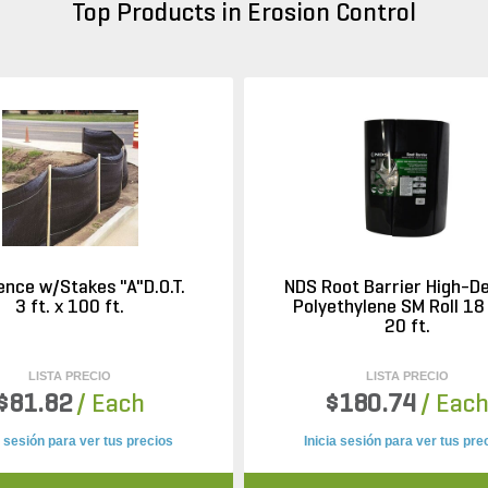
Top Products in Erosion Control
Fence w/Stakes "A"D.O.T.
NDS Root Barrier High-De
3 ft. x 100 ft.
Polyethylene SM Roll 18 
20 ft.
LISTA PRECIO
LISTA PRECIO
$81.82
/ Each
$180.74
/ Eac
a sesión para ver tus precios
Inicia sesión para ver tus pre