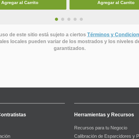
Agregar al Carrito
Agregar al Carrito
uso de este sitio está sujeto a ciertos
Términos y Condicio
ales locales pueden variar de los mostrados y los niveles d
garantizados.
Contratistas
Herramientas y Recursos
Recursos para tu Negocio
gación
Calibración de Esparcidores y 