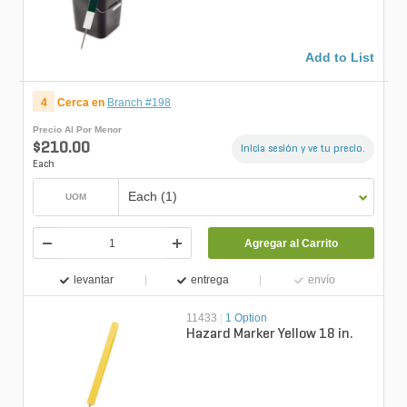
Add to List
4
Cerca en
Branch #198
Precio Al Por Menor
$210.00
Inicia sesión y ve tu precio.
Each
Each (1)
UOM
Agregar al Carrito
levantar
entrega
envío
11433
|
1 Option
Hazard Marker Yellow 18 in.