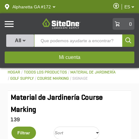
text.skipToContent
text.skipToNavigation
Habilitar
Alpharetta GA #172
ES
text.lan
Accesibilid
SiteOne
0
Produ
All
Mi cuenta
HOGAR
TODOS LOS PRODUCTOS
MATERIAL DE JARDINERÍA
GOLF SUPPLY
COURSE MARKING
SIGNAGE
Material de Jardinería Course
Marking
139
Filtrar