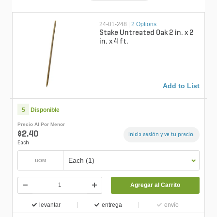
24-01-248
|
2 Options
Stake Untreated Oak 2 in. x 2
in. x 4 ft.
Add to List
5
Disponible
Precio Al Por Menor
$2.40
Inicia sesión y ve tu precio.
Each
Each (1)
UOM
Agregar al Carrito
levantar
entrega
envío