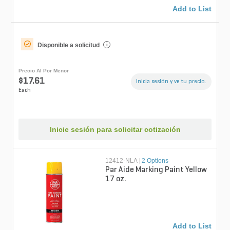
Add to List
Disponible a solicitud
i
Precio Al Por Menor
$17.61
Inicia sesión y ve tu precio.
Each
Inicie sesión para solicitar cotización
12412-NLA
|
2 Options
Par Aide Marking Paint Yellow
17 oz.
Add to List