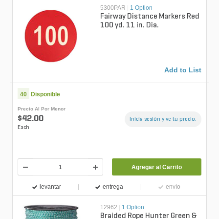
5300PAR
|
1 Option
Fairway Distance Markers Red
100 yd. 11 in. Dia.
Add to List
40
Disponible
Precio Al Por Menor
$42.00
Inicia sesión y ve tu precio.
Each
Agregar al Carrito
levantar
entrega
envío
12962
|
1 Option
Braided Rope Hunter Green &