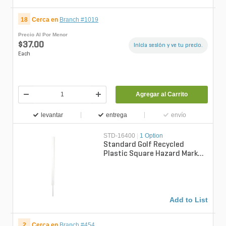
18
Cerca en
Branch #1019
Precio Al Por Menor
$37.00
Inicia sesión y ve tu precio.
Each
Agregar al Carrito
levantar
entrega
envío
STD-16400
|
1 Option
Standard Golf Recycled
Plastic Square Hazard Marker
White 24 in. w/ Spike
(12/case)
Add to List
2
Cerca en
Branch #454