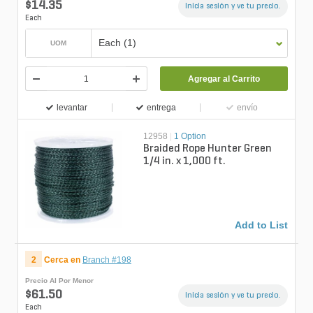
$14.35
Inicia sesión y ve tu precio.
Each
Each (1)
UOM
Agregar al Carrito
levantar
entrega
envío
12958
|
1 Option
Braided Rope Hunter Green
1/4 in. x 1,000 ft.
Add to List
2
Cerca en
Branch #198
Precio Al Por Menor
$61.50
Inicia sesión y ve tu precio.
Each