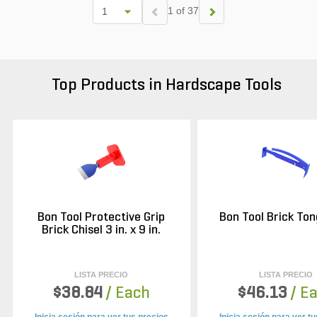
1 of 37
Top Products in Hardscape Tools
Bon Tool Protective Grip
Bon Tool Brick Ton
Brick Chisel 3 in. x 9 in.
LISTA PRECIO
LISTA PRECIO
$38.84
/ Each
$46.13
/ E