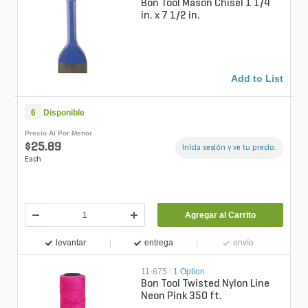
Bon Tool Mason Chisel 1 1/4
in. x 7 1/2 in.
Add to List
6
Disponible
Precio Al Por Menor
$25.89
Inicia sesión y ve tu precio.
Each
Agregar al Carrito
levantar
entrega
envío
11-875
|
1 Option
Bon Tool Twisted Nylon Line
Neon Pink 350 ft.