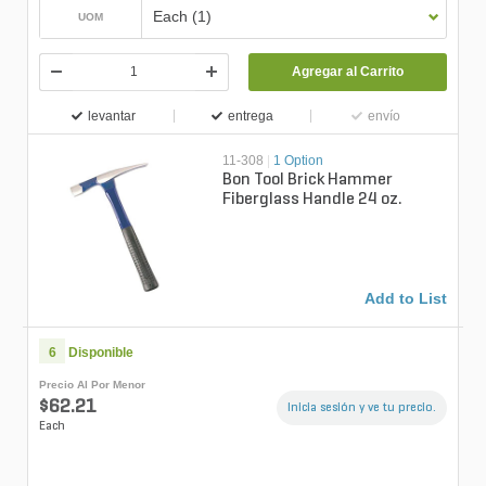
Each (1)
UOM
Agregar al Carrito
levantar
entrega
envío
11-308
|
1 Option
Bon Tool Brick Hammer
Fiberglass Handle 24 oz.
Add to List
6
Disponible
Precio Al Por Menor
$62.21
Inicia sesión y ve tu precio.
Each