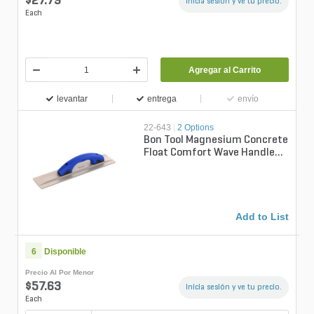
$27.79
Inicia sesión y ve tu precio.
Each
Agregar al Carrito
levantar
entrega
envío
22-643
|
2 Options
Bon Tool Magnesium Concrete
Float Comfort Wave Handle
16 in. x 3.5 in.
Add to List
6
Disponible
Precio Al Por Menor
$57.63
Inicia sesión y ve tu precio.
Each