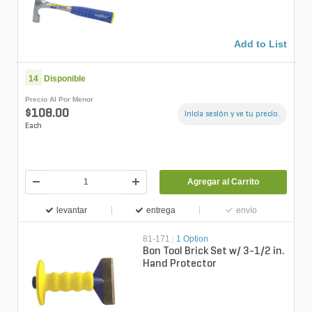
Add to List
14
Disponible
Precio Al Por Menor
$108.00
Inicia sesión y ve tu precio.
Each
Agregar al Carrito
levantar
entrega
envío
81-171
|
1 Option
Bon Tool Brick Set w/ 3-1/2 in.
Hand Protector