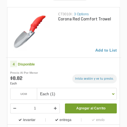
CT3010I
|
3 Options
Corona Red Comfort Trowel
Add to List
4
Disponible
Precio Al Por Menor
$8.82
Inicia sesión y ve tu precio.
Each
Each (1)
UOM
Agregar al Carrito
levantar
entrega
envío