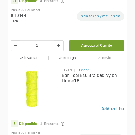
21
Disponible
+
4
Entrante
i
Precio Al Por Menor
$17.66
Inicia sesión y ve tu precio.
Each
Agregar al Carrito
levantar
entrega
envío
11-876
|
1 Option
Bon Tool EZC Braided Nylon
Line #18
Add to List
5
Disponible
+
1
Entrante
i
Precio Al Por Menor