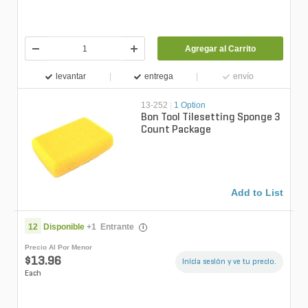
Agregar al Carrito
levantar
entrega
envío
13-252
|
1 Option
Bon Tool Tilesetting Sponge 3
Count Package
Add to List
12
Disponible
+
1
Entrante
i
Precio Al Por Menor
$13.96
Inicia sesión y ve tu precio.
Each