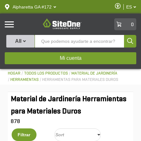
text.skipToContent
text.skipToNavigation
Habilitar
Alpharetta GA #172
ES
text.lan
Accesibilid
SiteOne
0
Produ
All
Mi cuenta
HOGAR
TODOS LOS PRODUCTOS
MATERIAL DE JARDINERÍA
HERRAMIENTAS
HERRAMIENTAS PARA MATERIALES DUROS
Material de Jardinería Herramientas
para Materiales Duros
878
Filtrar