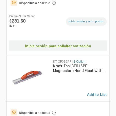
Disponible a solicitud
i
Precio Al Por Menor
$231.60
Inicia sesión y ve tu precio.
Each
Inicie sesión para solicitar cotización
KT-CF016PF
|
1 Option
Kraft Tool CF016PF
Magnesium Hand Float with
ProForm Handle Square End
16 in. x 3-1/4...
Add to List
Disponible a solicitud
i