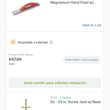
Magnesium Hand Float w/
ProForm Handle Square End
14 in. x 3-1/4 i...
Add to List
Disponible a solicitud
i
Precio Al Por Menor
$47.04
Inicia sesión y ve tu precio.
Each
Inicie sesión para solicitar cotización
S352
|
1 Option
Ds - 24 in. Screw Jack w/ Base