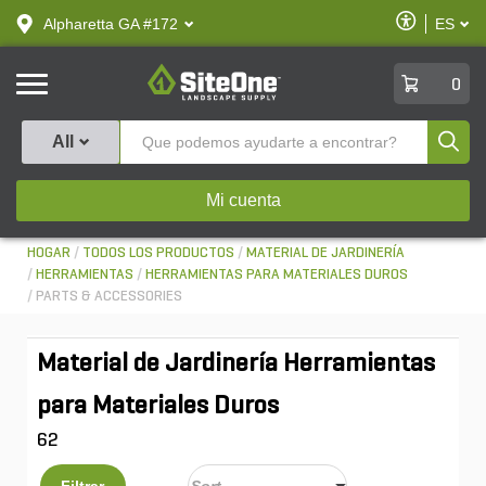
text.skipToContent
text.skipToNavigation
Habilitar
Alpharetta GA #172
ES
text.lan
Accesibilid
SiteOne
0
Produ
All
Mi cuenta
HOGAR
TODOS LOS PRODUCTOS
MATERIAL DE JARDINERÍA
HERRAMIENTAS
HERRAMIENTAS PARA MATERIALES DUROS
PARTS & ACCESSORIES
Material de Jardinería Herramientas
para Materiales Duros
62
Filtrar