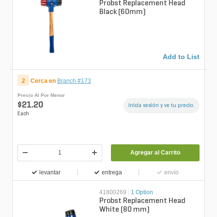
Probst Replacement Head
Black (60mm)
Add to List
2
Cerca en
Branch #173
Precio Al Por Menor
$21.20
Inicia sesión y ve tu precio.
Each
Agregar al Carrito
levantar
entrega
envío
41800269
|
1 Option
Probst Replacement Head
White (80 mm)