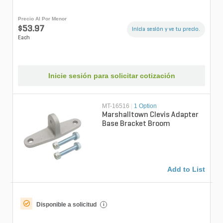
Precio Al Por Menor
$53.97
Inicia sesión y ve tu precio.
Each
Inicie sesión para solicitar cotización
MT-16516
|
1 Option
Marshalltown Clevis Adapter
Base Bracket Broom
Add to List
Disponible a solicitud
i