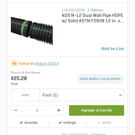
12650020DW
|
2 Options
ADS N-12 Dual Wall Pipe HDPE
w/ Solid ASTM F2648 12 in. x
20 ft.
Add to List
40
Cerca en
Branch #1019
Precio Al Por Menor
$25.28
Inicia sesión y ve tu precio.
Foot
Foot (1)
UOM
Agregar al Carrito
levantar
entrega
envío