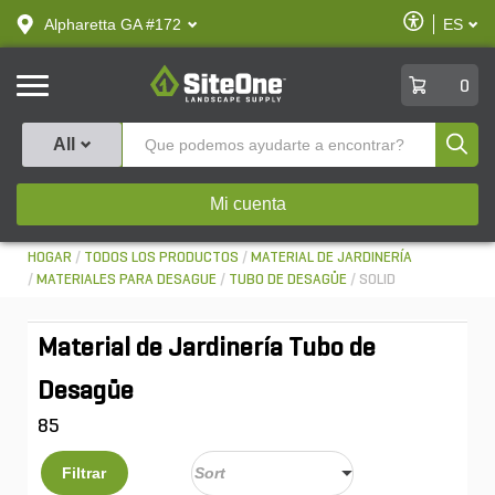
text.skipToContent
text.skipToNavigation
Habilitar
Alpharetta GA #172
ES
text.lan
Accesibilid
SiteOne
0
Produ
All
Mi cuenta
HOGAR
TODOS LOS PRODUCTOS
MATERIAL DE JARDINERÍA
MATERIALES PARA DESAGUE
TUBO DE DESAGÜE
SOLID
Material de Jardinería Tubo de
Desagüe
85
Filtrar