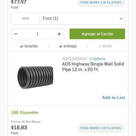
$77.47
Inicia sesión y ve tu precio.
Foot
Foot (1)
UOM
Agregar al Carrito
levantar
entrega
envío
ADS12400020
|
2 Options
ADS Highway Single Wall Solid
Pipe 12 in. x 20 ft.
Add to List
240
Disponible
Precio Al Por Menor
$16.83
Inicia sesión y ve tu precio.
Foot