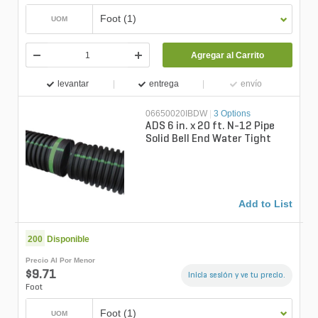
Foot (1)
UOM
Agregar al Carrito
levantar
entrega
envío
06650020IBDW
|
3 Options
ADS 6 in. x 20 ft. N-12 Pipe
Solid Bell End Water Tight
Add to List
200
Disponible
Precio Al Por Menor
$9.71
Inicia sesión y ve tu precio.
Foot
Foot (1)
UOM