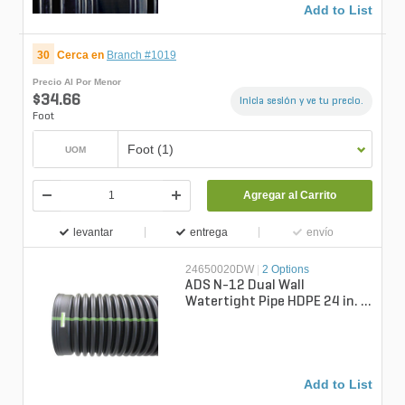
Add to List
30
Cerca en
Branch #1019
Precio Al Por Menor
$34.66
Inicia sesión y ve tu precio.
Foot
Foot (1)
UOM
Agregar al Carrito
levantar
entrega
envío
24650020DW
|
2 Options
ADS N-12 Dual Wall
Watertight Pipe HDPE 24 in. x
20 ft.
Add to List