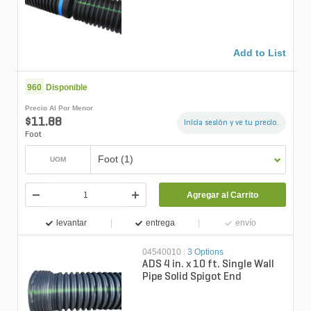
Add to List
960
Disponible
Precio Al Por Menor
$11.88
Inicia sesión y ve tu precio.
Foot
Foot (1)
UOM
Agregar al Carrito
levantar
entrega
envío
04540010
|
3 Options
ADS 4 in. x 10 ft. Single Wall
Pipe Solid Spigot End