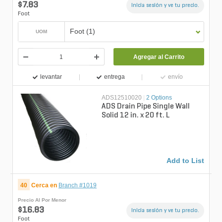
$7.83
Inicia sesión y ve tu precio.
Foot
Foot (1)
UOM
Agregar al Carrito
levantar
entrega
envío
ADS12510020
|
2 Options
ADS Drain Pipe Single Wall
Solid 12 in. x 20 ft. L
Add to List
40
Cerca en
Branch #1019
Precio Al Por Menor
$16.83
Inicia sesión y ve tu precio.
Foot