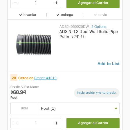
Agregar al Carrito
levantar
entrega
envío
ADS24950020DW
|
2 Options
ADS N-12 Dual Wall Solid Pipe
24 in. x 20 ft.
Add to List
20
Cerca en
Branch #1019
Precio Al Por Menor
$68.94
Inicia sesión y ve tu precio.
Foot
Foot (1)
UOM
Agregar al Carrito