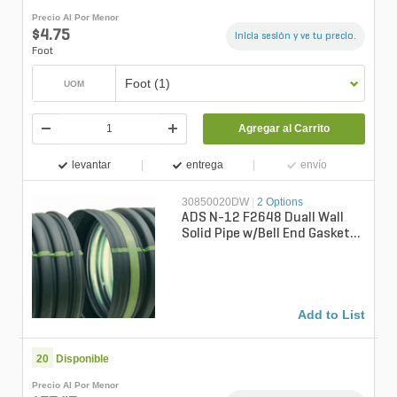
Precio Al Por Menor
$4.75
Inicia sesión y ve tu precio.
Foot
Foot (1)
UOM
Agregar al Carrito
levantar
entrega
envío
30850020DW
|
2 Options
ADS N-12 F2648 Duall Wall
Solid Pipe w/Bell End Gasket
30 in. x 20 ft.
Add to List
20
Disponible
Precio Al Por Menor