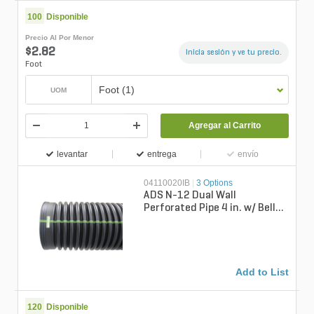
100
Disponible
Precio Al Por Menor
$2.82
Inicia sesión y ve tu precio.
Foot
Foot (1)
UOM
Agregar al Carrito
levantar
entrega
envío
04110020IB
|
3 Options
ADS N-12 Dual Wall
Perforated Pipe 4 in. w/ Bell
End 20 ft.
Add to List
120
Disponible