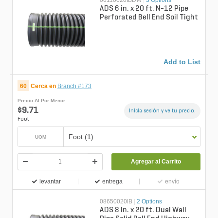
06110020IBDW
|
3 Options
ADS 6 in. x 20 ft. N-12 Pipe
Perforated Bell End Soil Tight
Add to List
60
Cerca en
Branch #173
Precio Al Por Menor
$9.71
Inicia sesión y ve tu precio.
Foot
Foot (1)
UOM
Agregar al Carrito
levantar
entrega
envío
08650020IB
|
2 Options
ADS 8 in. x 20 ft. Dual Wall