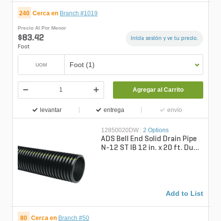
240
Cerca en
Branch #1019
Precio Al Por Menor
$83.42
Inicia sesión y ve tu precio.
Foot
Foot (1)
UOM
Agregar al Carrito
levantar
entrega
envío
12850020DW
|
2 Options
ADS Bell End Solid Drain Pipe
N-12 ST IB 12 in. x 20 ft. Dual
Wall Soil Tight
Add to List
80
Cerca en
Branch #50