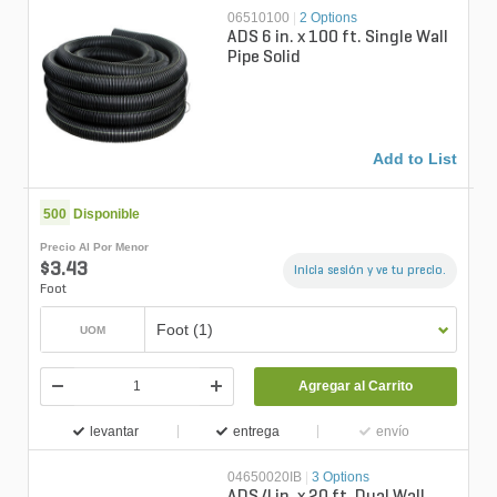
06510100
|
2 Options
ADS 6 in. x 100 ft. Single Wall
Pipe Solid
Add to List
500
Disponible
Precio Al Por Menor
$3.43
Inicia sesión y ve tu precio.
Foot
Foot (1)
UOM
Agregar al Carrito
levantar
entrega
envío
04650020IB
|
3 Options