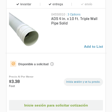
levantar
entrega
envío
04550010
|
3 Options
ADS 4 in. x 10 ft. Triple Wall
Pipe Solid
Add to List
Disponible a solicitud
i
Precio Al Por Menor
$3.38
Inicia sesión y ve tu precio.
Foot
Inicie sesión para solicitar cotización