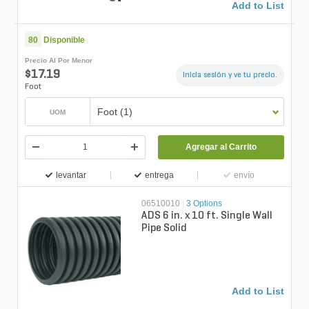
Add to List
80
Disponible
Precio Al Por Menor
$17.19
Inicia sesión y ve tu precio.
Foot
Foot (1)
UOM
Agregar al Carrito
levantar
entrega
envío
06510010
|
3 Options
ADS 6 in. x 10 ft. Single Wall
Pipe Solid
Add to List