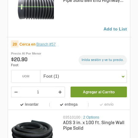
Pipe Solid Bell End Highway
Water Tight
Add to List
20
Cerca en
Branch #57
Precio Al Por Menor
$20.90
Inicia sesión y ve tu precio.
Foot
Foot (1)
UOM
Agregar al Carrito
levantar
entrega
envío
03510100
|
2 Options
ADS 3 in. x 100 ft. Single Wall
Pipe Solid