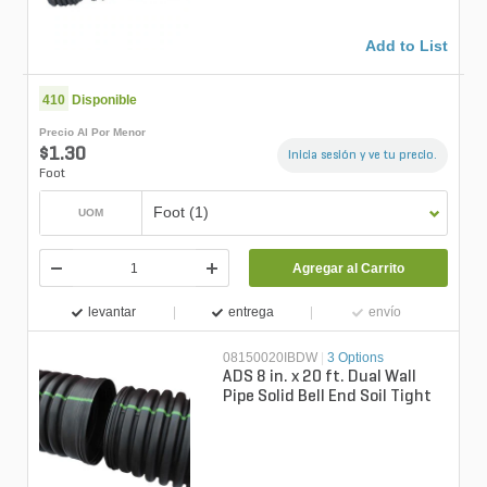
Add to List
410
Disponible
Precio Al Por Menor
$1.30
Inicia sesión y ve tu precio.
Foot
Foot (1)
UOM
Agregar al Carrito
levantar
entrega
envío
08150020IBDW
|
3 Options
ADS 8 in. x 20 ft. Dual Wall
Pipe Solid Bell End Soil Tight