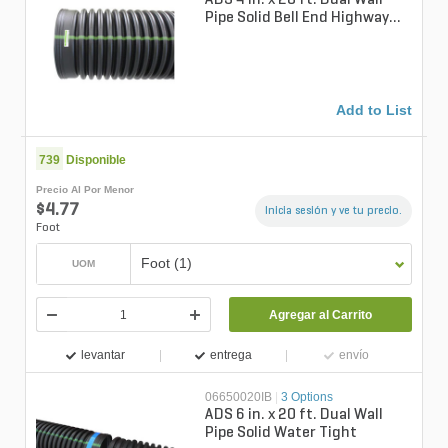
ADS 4 in. x 20 ft. Dual Wall
Pipe Solid Bell End Highway
Water-Tight
Add to List
739
Disponible
Precio Al Por Menor
$4.77
Inicia sesión y ve tu precio.
Foot
Foot (1)
UOM
Agregar al Carrito
levantar
entrega
envío
06650020IB
|
3 Options
ADS 6 in. x 20 ft. Dual Wall
Pipe Solid Water Tight