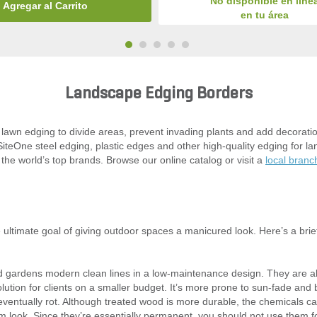
No disponible en líne
Agregar al Carrito
en tu área
Landscape Edging Borders
 lawn edging to divide areas, prevent invading plants and add decorat
SiteOne steel edging, plastic edges and other high-quality edging for la
e world’s top brands. Browse our online catalog or visit a
local branc
e ultimate goal of giving outdoor spaces a manicured look. Here’s a br
gardens modern clean lines in a low-maintenance design. They are al
lution for clients on a smaller budget. It’s more prone to sun-fade and 
eventually rot. Although treated wood is more durable, the chemicals c
 look. Since they’re essentially permanent, you should not use them 