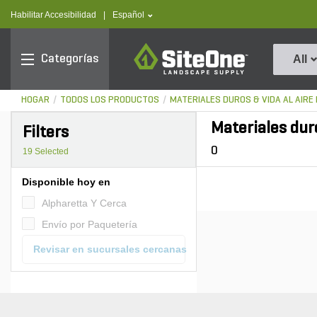
text.skipToContent
text.skipToNavigation
text.language
Habilitar Accesibilidad
|
Español
SiteOne
Categorías
All
HOGAR
TODOS LOS PRODUCTOS
MATERIALES DUROS & VIDA AL AIRE 
Materiales duro
Filters
0
19
Selected
Disponible hoy en
Alpharetta Y Cerca
Envío por Paquetería
Revisar en sucursales cercanas