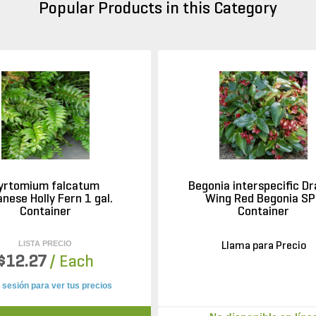
Popular Products in this Category
yrtomium falcatum
Begonia interspecific D
nese Holly Fern 1 gal.
Wing Red Begonia S
Container
Container
LISTA PRECIO
Llama para Precio
$12.27
/ Each
a sesión para ver tus precios