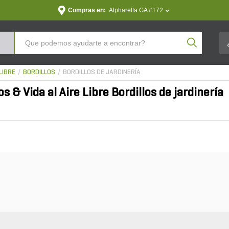
Compras en:
Alpharetta GA #172
Product Se
LIBRE
BORDILLOS
BORDILLOS DE JARDINERÍA
s & Vida al Aire Libre Bordillos de jardinería