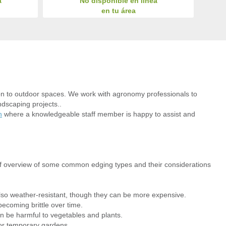
a
No disponible en línea
en tu área
ion to outdoor spaces. We work with agronomy professionals to
ndscaping projects..
h
where a knowledgeable staff member is happy to assist and
ief overview of some common edging types and their considerations
so weather-resistant, though they can be more expensive.
becoming brittle over time.
an be harmful to vegetables and plants.
for temporary gardens.