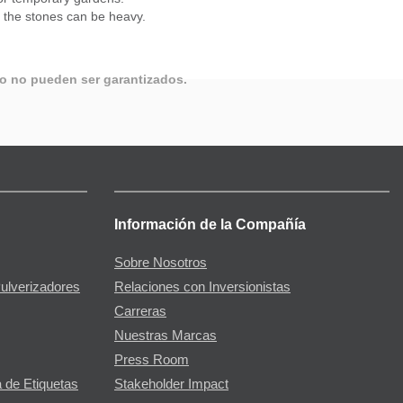
d the stones can be heavy.
.
io no pueden ser garantizados.
Información de la Compañía
Sobre Nosotros
Pulverizadores
Relaciones con Inversionistas
Carreras
Nuestras Marcas
Press Room
 de Etiquetas
Stakeholder Impact