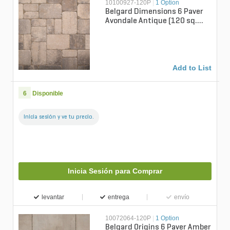
10100927-120P
|
1 Option
Belgard Dimensions 6 Paver
Avondale Antique (120 sq.
ft./pallet)
Add to List
6
Disponible
Inicia sesión y ve tu precio.
Inicia Sesión para Comprar
levantar
entrega
envío
10072064-120P
|
1 Option
Belgard Origins 6 Paver Amber