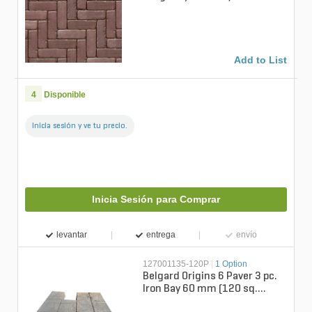
6 cm (89.2 sq. ft./pallet)
Add to List
4
Disponible
Inicia sesión y ve tu precio.
Inicia Sesión para Comprar
levantar
entrega
envío
127001135-120P
|
1 Option
Belgard Origins 6 Paver 3 pc.
Iron Bay 60 mm (120 sq.
ft./pallet)