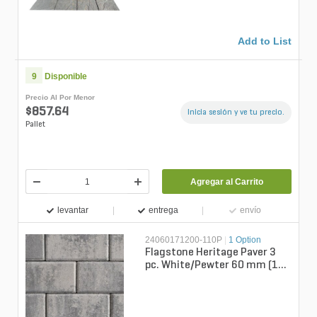
Add to List
9
Disponible
Precio Al Por Menor
$857.64
Inicia sesión y ve tu precio.
Pallet
Agregar al Carrito
levantar
entrega
envío
24060171200-110P
|
1 Option
Flagstone Heritage Paver 3
pc. White/Pewter 60 mm (110
sq. ft./pallet)