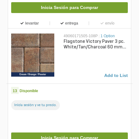
Inicia Sesión para Comprar
levantar
entrega
envío
49060171505-108P
|
1 Option
Flagstone Victory Paver 3 pc.
White/Tan/Charcoal 60 mm
(108 sq. ft./pallet)
Add to List
13
Disponible
Inicia sesión y ve tu precio.
Inicia Sesión para Comprar