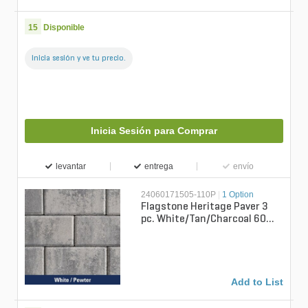
15
Disponible
Inicia sesión y ve tu precio.
Inicia Sesión para Comprar
levantar
entrega
envío
24060171505-110P
|
1 Option
Flagstone Heritage Paver 3
pc. White/Tan/Charcoal 60
mm (110 sq. ft./pallet)
Add to List