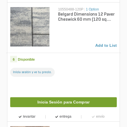
10550488-120P
|
1 Option
Belgard Dimensions 12 Paver
Cheswick 60 mm (120 sq.
ft./pallet)
Add to List
6
Disponible
Inicia sesión y ve tu precio.
Inicia Sesión para Comprar
levantar
entrega
envío