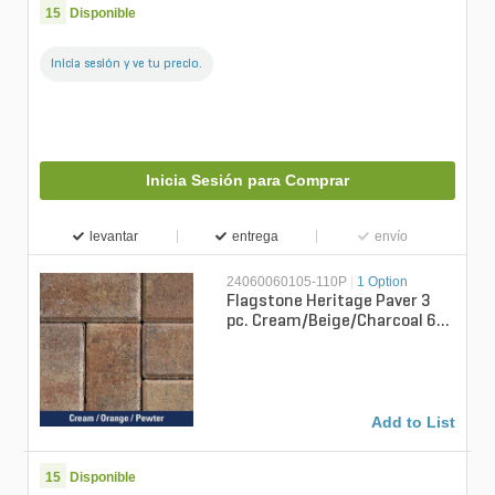
15
Disponible
Inicia sesión y ve tu precio.
Inicia Sesión para Comprar
levantar
entrega
envío
24060060105-110P
|
1 Option
Flagstone Heritage Paver 3
pc. Cream/Beige/Charcoal 60
mm (110 sq. ft./pallet)
Add to List
15
Disponible