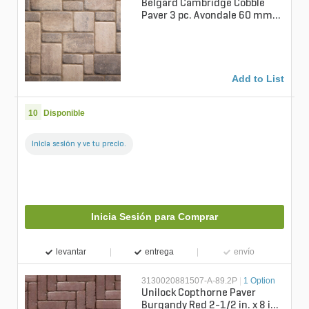
Belgard Cambridge Cobble
Paver 3 pc. Avondale 60 mm
(126 sq. ft./pallet)
Add to List
10
Disponible
Inicia sesión y ve tu precio.
Inicia Sesión para Comprar
levantar
entrega
envío
3130020881507-A-89.2P
|
1 Option
Unilock Copthorne Paver
Burgandy Red 2-1/2 in. x 8 in.