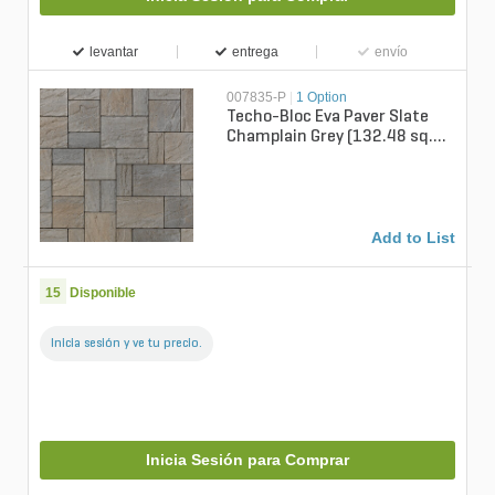
levantar
entrega
envío
007835-P
|
1 Option
Techo-Bloc Eva Paver Slate
Champlain Grey (132.48 sq.
ft./pallet)
Add to List
15
Disponible
Inicia sesión y ve tu precio.
Inicia Sesión para Comprar