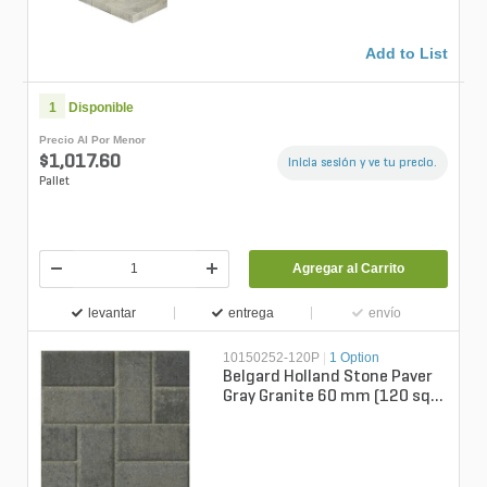
Add to List
1
Disponible
Precio Al Por Menor
$1,017.60
Inicia sesión y ve tu precio.
Pallet
Agregar al Carrito
levantar
entrega
envío
10150252-120P
|
1 Option
Belgard Holland Stone Paver
Gray Granite 60 mm (120 sq.
ft./pallet)