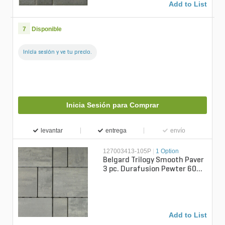
Add to List
7
Disponible
Inicia sesión y ve tu precio.
Inicia Sesión para Comprar
levantar
entrega
envío
127003413-105P
|
1 Option
Belgard Trilogy Smooth Paver
3 pc. Durafusion Pewter 60
mm (105 sq. ft./pallet)
Add to List