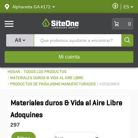
text.skipToContent
text.skipToNavigation
Habilitar
Alpharetta GA #172
ES
text.lan
Accesibilid
SiteOne
0
Produ
All
Mi cuenta
HOGAR
TODOS LOS PRODUCTOS
MATERIALES DUROS & VIDA AL AIRE LIBRE
PRODUCTOS DE PAISAJISMO MANUFACTURADOS
ADOQUINES
Materiales duros & Vida al Aire Libre
Adoquines
297
Filtrar