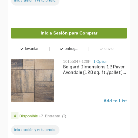
Inicia sesión y ve tu precio.
Inicia Sesión para Comprar
levantar
entrega
envío
10155347-120P
|
1 Option
Belgard Dimensions 12 Paver
Avondale (120 sq. ft./pallet)
(10 ly./pallet)
Add to List
4
Disponible
+
7
Entrante
i
Inicia sesión y ve tu precio.