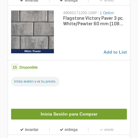
levantar
entrega
envío
49060171200-108P
|
1 Option
Flagstone Victory Paver 3 pc.
White/Pewter 60 mm (108
sq. ft./pallet)
Add to List
15
Disponible
Inicia sesión y ve tu precio.
Inicia Sesión para Comprar
levantar
entrega
envío