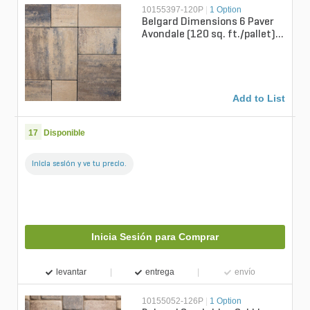
10155397-120P
|
1 Option
Belgard Dimensions 6 Paver
Avondale (120 sq. ft./pallet)
(10 ly./pallet)
Add to List
17
Disponible
Inicia sesión y ve tu precio.
Inicia Sesión para Comprar
levantar
entrega
envío
10155052-126P
|
1 Option