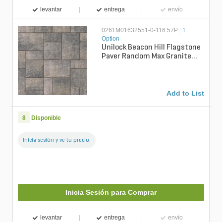
levantar
entrega
envío
0261M01632551-0-116.57P
|
1
Option
Unilock Beacon Hill Flagstone
Paver Random Max Granite
Fusion 6 cm (116.57 sq.
ft./pa...
Add to List
8
Disponible
Inicia sesión y ve tu precio.
Inicia Sesión para Comprar
levantar
entrega
envío