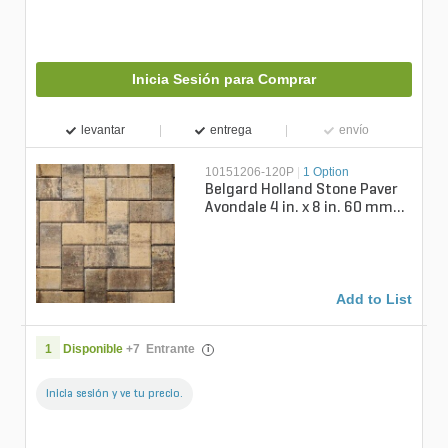
Inicia Sesión para Comprar
levantar
entrega
envío
10151206-120P
|
1 Option
Belgard Holland Stone Paver
Avondale 4 in. x 8 in. 60 mm
(120 sq. ft./pallet)
Add to List
1
Disponible
+
7
Entrante
i
Inicia sesión y ve tu precio.