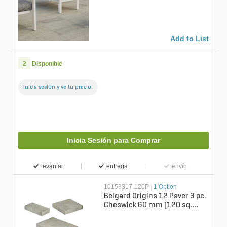
60 mm (112.5 sq. ft./pallet)
Add to List
2
Disponible
Inicia sesión y ve tu precio.
Inicia Sesión para Comprar
levantar
entrega
envío
10153317-120P
|
1 Option
Belgard Origins 12 Paver 3 pc.
Cheswick 60 mm (120 sq.
ft./pallet)