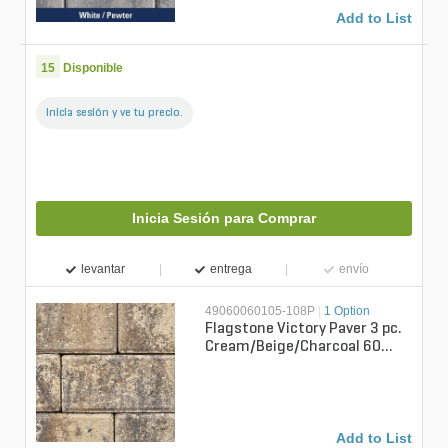
Add to List
15
Disponible
Inicia sesión y ve tu precio.
Inicia Sesión para Comprar
levantar
entrega
envío
49060060105-108P
|
1 Option
Flagstone Victory Paver 3 pc.
Cream/Beige/Charcoal 60
mm (108 sq. ft./pallet)
Add to List