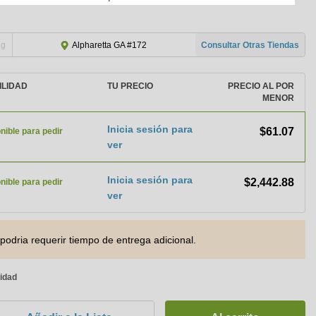
ng
Consultar Otras Tiendas
Alpharetta GA #172
ILIDAD
TU PRECIO
PRECIO AL POR
MENOR
Inicia sesión para
$61.07
nible para pedir
ver
Inicia sesión para
$2,442.88
nible para pedir
ver
podria requerir tiempo de entrega adicional.
nidad