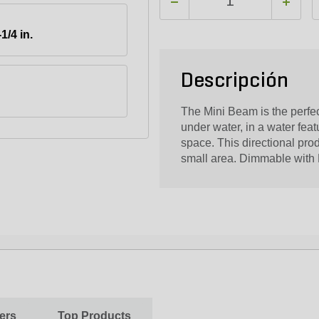
-1/4 in.
Descripción
The Mini Beam is the perfec
under water, in a water feat
space. This directional produ
small area. Dimmable with 
lers
Top Products