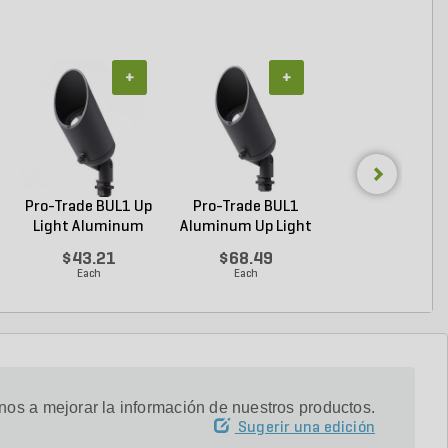
+
+
+
Pro-Trade BUL1 Up
Pro-Trade BUL1
Pro-Trade BUL1
Light Aluminum
Aluminum Up Light
Light Brass Hous
Ho...
Bl...
$43.21
$68.49
$63.60
Each
Each
Each
os a mejorar la información de nuestros productos.
Sugerir una edición