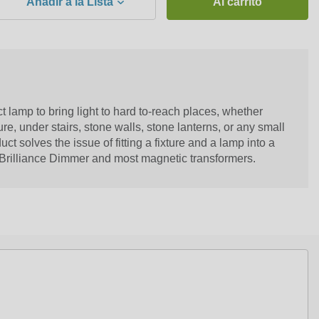
Añadir a la Lista
Al carrito
t lamp to bring light to hard to-reach places, whether
ure, under stairs, stone walls, stone lanterns, or any small
ct solves the issue of fitting a fixture and a lamp into a
Brilliance Dimmer and most magnetic transformers.