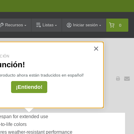
arch
Recursos
Listas
Iniciar sesión
0
×
celarias ⇢
CIÓN
unción!
 producto ahora están traducidos en español!
R-90
¡Entiendo!
Beam Amber 90 Lumens 1.5W
fespan for extended use
to-life colors
res weather-resistant performance