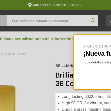
Compras en:
Alpharetta GA #172
Product Se
 últimas actualizaciones de la industria y perspectivas aran
ANUNCIO DE FUN
¡Nueva f
 DEBAJO DEL AGUA
¡Los detalles del
BRILLIANCE :
MINI-BEAM-AMBE
Brilliance Mini 
36 Degree
Long-lasting 30,000-hour li
High 90 CRI for vibrant, true-
Durable brass housing ensu