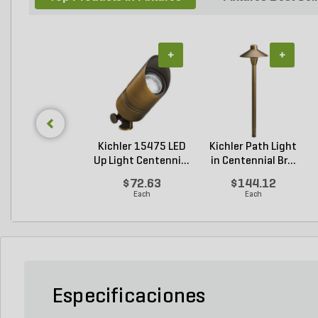
+
+
Kichler 15475 LED
Kichler Path Light
Up Light Centenni...
in Centennial Br...
$72.63
$144.12
Each
Each
Especificaciones