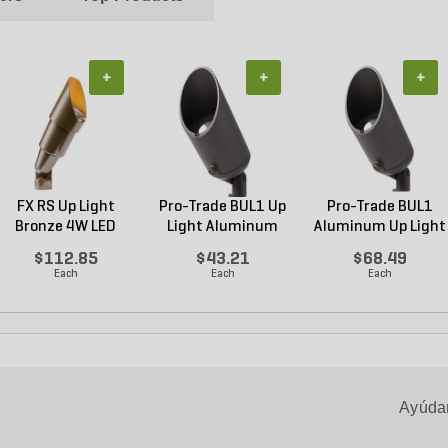
+
+
+
FX RS Up Light
Pro-Trade BUL1 Up
Pro-Trade BUL1
Bronze 4W LED
Light Aluminum
Aluminum Up Light
2700K ...
Ho...
Br...
$112.85
$43.21
$68.49
Each
Each
Each
Ayúdan