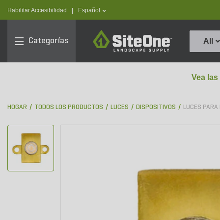
text.skipToContent
text.skipToNavigation
text.language
Habilitar Accesibilidad
|
Español
SiteOne
Categorías
All
Vea las
HOGAR
TODOS LOS PRODUCTOS
LUCES
DISPOSITIVOS
LUCES PARA