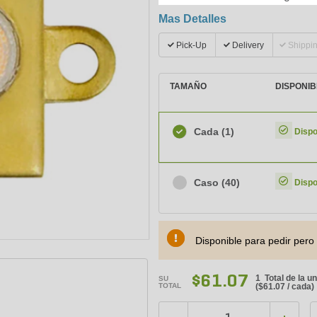
Mas Detalles
Pick-Up
Delivery
Shippi
TAMAÑO
DISPONIB
Cada
(1)
Dispo
Caso
(40)
Dispo
Disponible para pedir pero 
$61.07
1 Total de la u
SU
TOTAL
(
$61.07
/ cada)