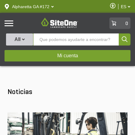
text.skipToContent
text.skipToNavigation
Habilitar
Alpharetta GA #172
ES
text.lan
Accesibilid
SiteOne
0
Produ
All
Mi cuenta
Noticias