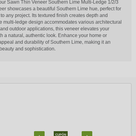
 our Sawn Thin Veneer Southern Lime Multi-Ledge 1/2/3
eer showcases a beautiful Southern Lime hue, perfect for
o any project. Its textured finish creates depth and
ile multi-ledge design accommodates various architectural
r and outdoor applications, this veneer elevates your
h a natural, authentic look. Enhance your home or
appeal and durability of Southern Lime, making it an
 beauty and sophistication.
CUPÓN
CUPÓN