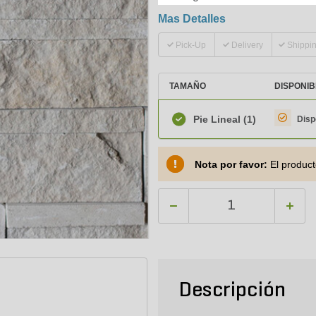
Mas Detalles
Pick-Up
Delivery
Shippi
TAMAÑO
DISPONIB
Pie Lineal
(1)
Disp
Nota por favor:
El product
Descripción