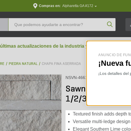
Compras en:
Alpharetta GA #172
Product Se
 últimas actualizaciones de la industria y perspectivas aran
ANUNCIO DE FUN
¡Nueva f
BRE
PIEDRA NATURAL
CHAPA FINA ASERRADA
¡Los detalles del
NSVN-4661
Sawn Thin Veneer
1/2/3 Corners
Textured finish adds depth t
Versatile multi-ledge design
Elegant Southern Lime colo