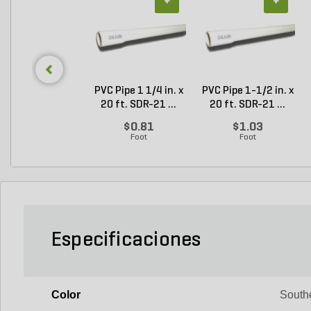
+
+
PVC Pipe 1 1/4 in. x
PVC Pipe 1-1/2 in. x
20 ft. SDR-21 ...
20 ft. SDR-21 ...
$0.81
$1.03
Foot
Foot
Especificaciones
Color
South