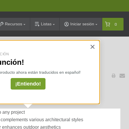
arch
Recursos
Listas
Iniciar sesión
0
×
celarias ⇢
CIÓN
unción!
 producto ahora están traducidos en español!
¡Entiendo!
 Southern Lime Multi-Ledge
o any project
 complements various architectural styles
r enhances outdoor aesthetics