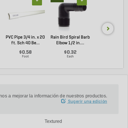
+
+
+
PVC Pipe 3/4 in. x 20
Rain Bird Spiral Barb
Rain Bird Spiral 
ft. Sch 40 Be...
Elbow 1/2 in....
Elbow 3/4 in...
$0.58
$0.32
$0.35
Foot
Each
Each
os a mejorar la información de nuestros productos.
Sugerir una edición
Textured