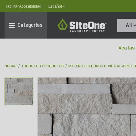
text.skipToContent
text.skipToNavigation
text.language
Habilitar Accesibilidad
|
Español
SiteOne
Categorías
All
Vea las
HOGAR
TODOS LOS PRODUCTOS
MATERIALES DUROS & VIDA AL AIRE LI