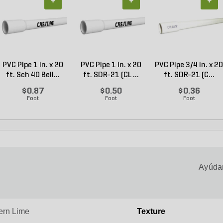
+
+
+
PVC Pipe 1 in. x 20
PVC Pipe 1 in. x 20
PVC Pipe 3/4 in. x 20
ft. Sch 40 Bell...
ft. SDR-21 (CL ...
ft. SDR-21 (C...
$0.87
$0.50
$0.36
Foot
Foot
Foot
Ayúdan
ern Lime
Texture