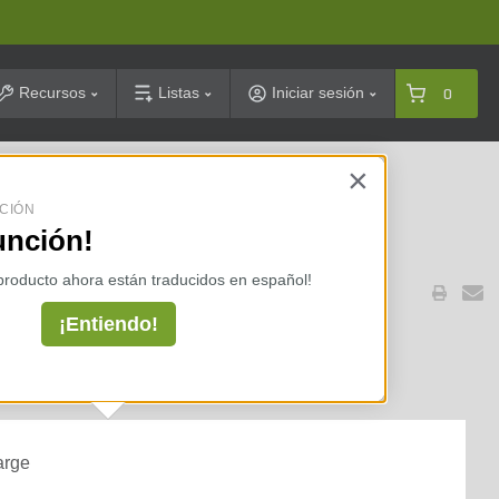
arch
Recursos
Listas
Iniciar sesión
0
×
celarias ⇢
CIÓN
unción!
 producto ahora están traducidos en español!
¡Entiendo!
HP Single Phase 115/230V
p
arge