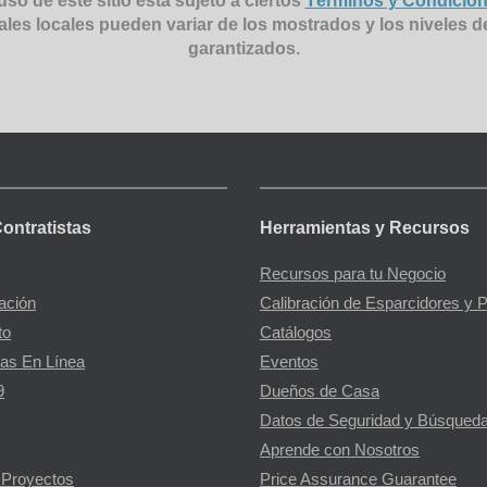
uso de este sitio está sujeto a ciertos
Términos y Condicio
ales locales pueden variar de los mostrados y los niveles d
garantizados.
Contratistas
Herramientas y Recursos
Recursos para tu Negocio
gación
Calibración de Esparcidores y 
to
Catálogos
as En Línea
Eventos
9
Dueños de Casa
Datos de Seguridad y Búsqueda
Aprende con Nosotros
 Proyectos
Price Assurance Guarantee