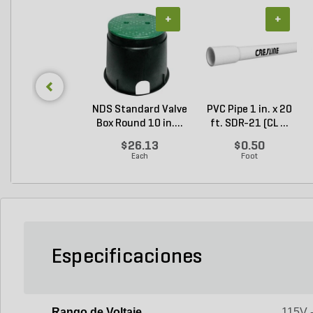
+
+
NDS Standard Valve
PVC Pipe 1 in. x 20
Box Round 10 in....
ft. SDR-21 (CL ...
$26.13
$0.50
Each
Foot
Especificaciones
Rango de Voltaje
115V 