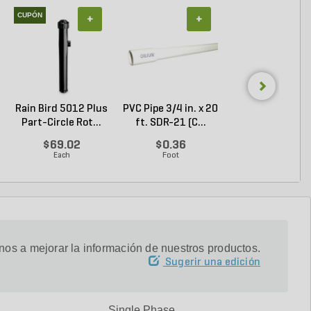
CUPÓN
+
+
+
Rain Bird 5012 Plus
PVC Pipe 3/4 in. x 20
PVC Pipe 3/4 in. 
Part-Circle Rot...
ft. SDR-21 (C...
ft. Sch 40 Be..
$69.02
$0.36
$0.58
Each
Foot
Foot
os a mejorar la información de nuestros productos.
Sugerir una edición
Single Phase