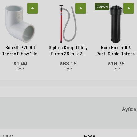
CUPÓN
+
+
+
Sch 40 PVC 90
Siphon King Utility
Rain Bird 5004
Degree Elbow 1 in.
Pump 36 in. x 7...
Part-Circle Rotor 4
So...
...
$1.44
$63.15
$16.75
Each
Each
Each
Ayúdan
- 230V
Fase