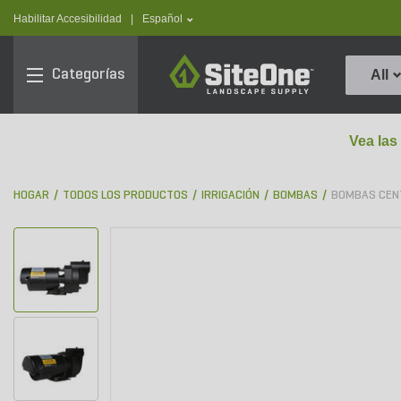
text.skipToContent
text.skipToNavigation
text.language
Habilitar Accesibilidad
|
Español
SiteOne
Categorías
All
Vea las
HOGAR
TODOS LOS PRODUCTOS
IRRIGACIÓN
BOMBAS
BOMBAS CEN