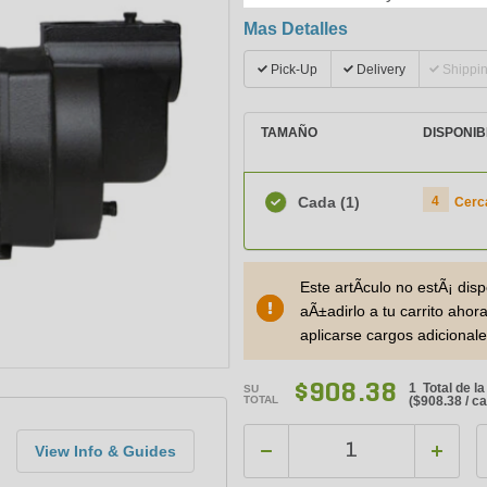
Mas Detalles
Pick-Up
Delivery
Shippi
TAMAÑO
DISPONIB
Cada
(1)
4
Cerc
Este artÃ­culo no estÃ¡ dis
aÃ±adirlo a tu carrito ahor
aplicarse cargos adicionale
$908.38
1 Total de l
SU
TOTAL
(
$908.38
/ c
View Info & Guides