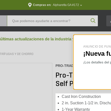
Compras en:
Alpharetta GA #172
Product Se
 últimas actualizaciones de la industria y perspectivas aran
ANUNCIO DE FUN
¡Nueva f
TRÍFUGAS Y DE CHORRO
¡Los detalles del
PRO-TRADE :
PT-SPC1-15P1
Pro-Trade 1-1/2 
Self Priming Pum
Cast Iron Construction
2 in. Suction 1-1/2 in. Disch
1-Year Warranty