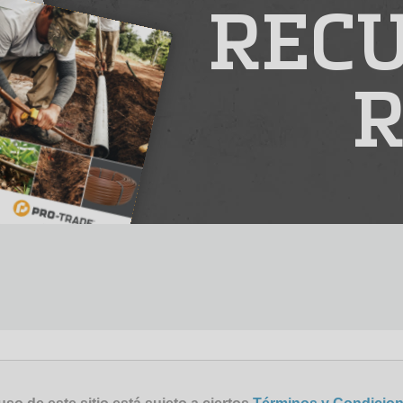
RECU
R