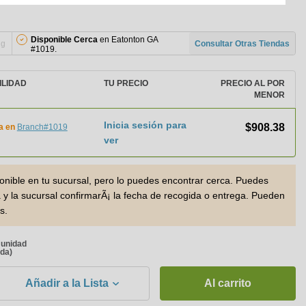
Disponible Cerca
en Eatonton GA
ng
Consultar Otras Tiendas
#1019.
ILIDAD
TU PRECIO
PRECIO AL POR
MENOR
Inicia sesión para
$908.38
a en
Branch#1019
ver
ponible en tu sucursal, pero lo puedes encontrar cerca. Puedes
a y la sucursal confirmarÃ¡ la fecha de recogida o entrega. Pueden
s.
a unidad
ada)
Añadir a la Lista
Al carrito