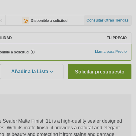
ng
Consultar Otras Tiendas
Disponible a solicitud
ILIDAD
TU PRECIO
Llama para Precio
onible a solicitud
i
Añadir a la Lista
Solicitar presupuesto
ealer Matte Finish 1L is a high-quality sealer designed
es. With its matte finish, it provides a natural and elegant
ng its beauty and protecting it from stains and damage.