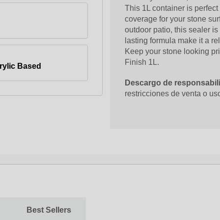
This 1L container is perfect
coverage for your stone sur
outdoor patio, this sealer is
lasting formula make it a r
Keep your stone looking pr
Finish 1L.
rylic Based
Descargo de responsabili
restricciones de venta o uso
Best Sellers