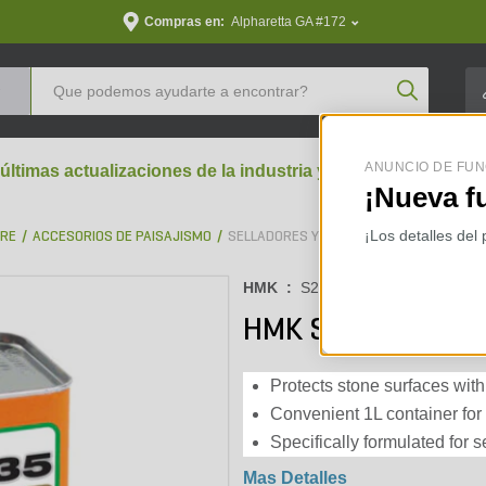
Compras en:
Alpharetta GA #172
Product Se
ANUNCIO DE FUN
 últimas actualizaciones de la industria y perspectivas aran
¡Nueva f
¡Los detalles del
BRE
ACCESORIOS DE PAISAJISMO
SELLADORES Y LIMPIADORES
HMK :
S235-L
HMK S235 (S35) S
Protects stone surfaces with
Convenient 1L container for
Specifically formulated for s
Mas Detalles