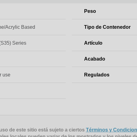
Peso
ne/Acrylic Based
Tipo de Contenedor
(S35) Series
Artículo
Acabado
or use
Regulados
uso de este sitio está sujeto a ciertos
Términos y Condicio
ales locales pueden variar de los mostrados y los niveles d