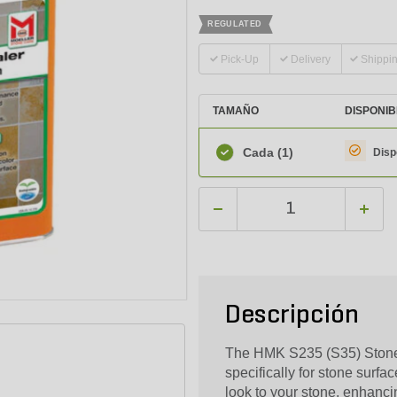
REGULATED
Pick-Up
Delivery
Shippi
TAMAÑO
DISPONIB
Cada
(1)
Disp
Descripción
The HMK S235 (S35) Stone S
specifically for stone surfac
look to your stone, enhanci