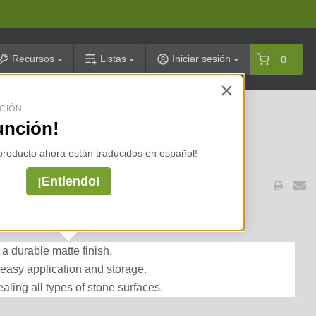
arch
Recursos
Listas
Iniciar sesión
0
×
CIÓN
celarias ⇢
unción!
 producto ahora están traducidos en español!
¡Entiendo!
tone Sealer Matte Finish 1L
 a durable matte finish.
 easy application and storage.
ealing all types of stone surfaces.