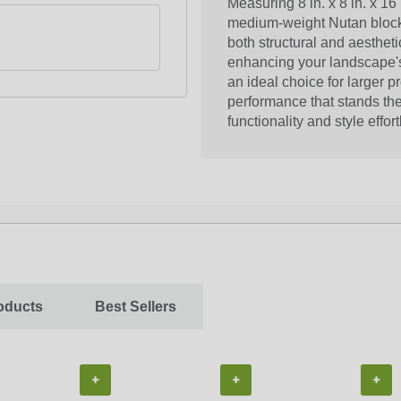
Measuring 8 in. x 8 in. x 16 
medium-weight Nutan blocks 
both structural and aestheti
enhancing your landscape's 
an ideal choice for larger p
performance that stands the
functionality and style effort
oducts
Best Sellers
+
+
+