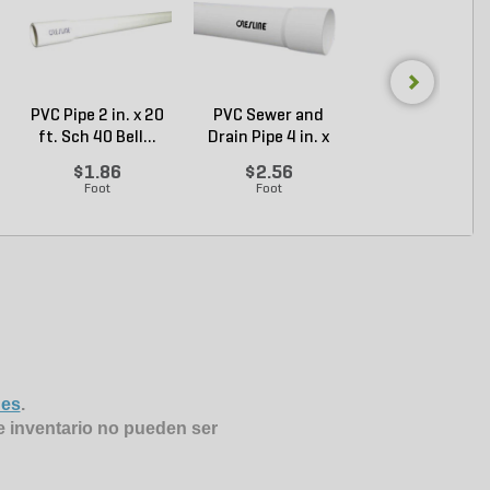
PVC Pipe 2 in. x 20
PVC Sewer and
Sch 40 PVC 9
ft. Sch 40 Bell...
Drain Pipe 4 in. x
Degree Elbow 1 
10...
So...
$1.86
$2.56
$1.44
Foot
Foot
Each
nes
.
e inventario no pueden ser