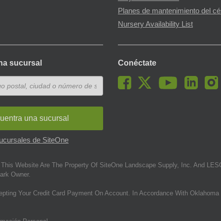
Planes de mantenimiento del c
Nursery Availability List
na sucursal
Conéctate
uentra una sucursal
sucursales de SiteOne
This Website Are The Property Of SiteOne Landscape Supply, Inc. And LESC
ark Owner.
epting Your Credit Card Payment On Account. In Accordance With Oklahoma 