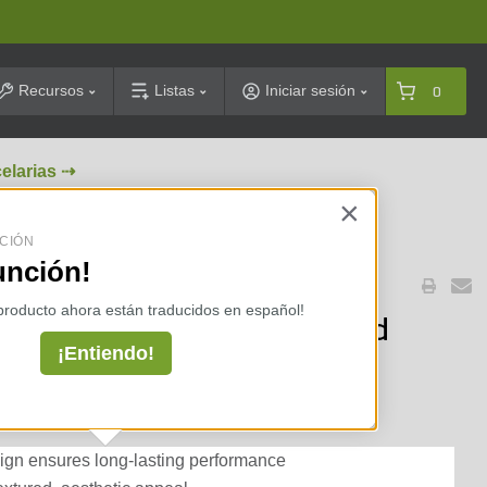
arch
Recursos
Listas
Iniciar sesión
0
celarias ⇢
×
CIÓN
unción!
 producto ahora están traducidos en español!
n. x 16 in. Block Open End Bond
¡Entiendo!
e Medium Weight Nutan (90
gn ensures long-lasting performance