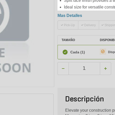
Split face finish provides a 
Ideal size for versatile cons
Mas Detalles
Pick-Up
Delivery
Shippi
TAMAÑO
DISPONIB
Cada
(1)
Disp
Descripción
Elevate your construction 