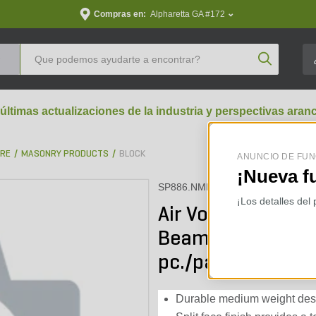
Compras en:
Alpharetta GA #172
Product Se
 últimas actualizaciones de la industria y perspectivas aran
BRE
MASONRY PRODUCTS
BLOCK
ANUNCIO DE FUN
¡Nueva f
SP886.NMBBO10
¡Los detalles del
Air Vol 8 in. x 8 i
Beam Split 1 Sid
pc./pallet)
Durable medium weight desi