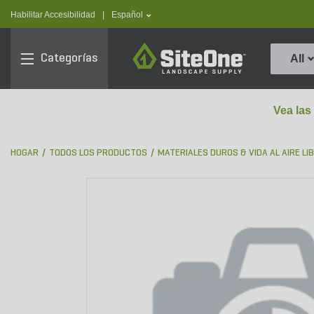
text.skipToContent
text.skipToNavigation
text.language
Habilitar Accesibilidad
|
Español
SiteOne
Categorías
All
Vea las
HOGAR
TODOS LOS PRODUCTOS
MATERIALES DUROS & VIDA AL AIRE LI