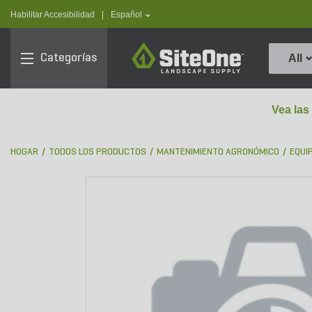
text.skipToContent
text.skipToNavigation
text.language
Habilitar Accesibilidad
|
Español
SiteOne
Categorías
All
Vea las
HOGAR
TODOS LOS PRODUCTOS
MANTENIMIENTO AGRONÓMICO
EQUI