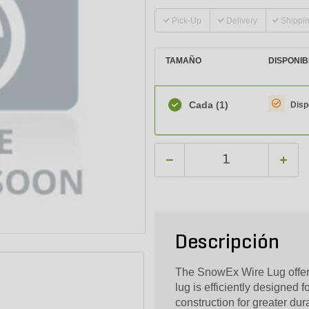
Pick-Up
Delivery
Shippi
TAMAÑO
DISPONIB
Cada
(1)
Disp
Descripción
The SnowEx Wire Lug offers 
lug is efficiently designed f
construction for greater dura