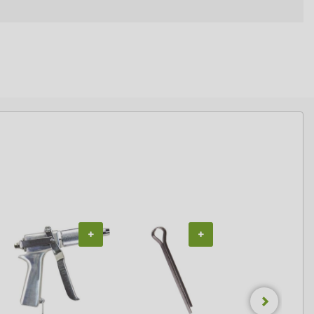
+
+
+