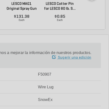
LESCO MAG1
LESCO Cotter Pin
LESCO Axle Coll
Original Spray Gun
for LESCO 80 lb. S...
for LESCO 80 lb. 
$131.38
$0.85
$16.62
Each
Each
Each
os a mejorar la información de nuestros productos.
Sugerir una edición
F50907
Wire Lug
SnowEx