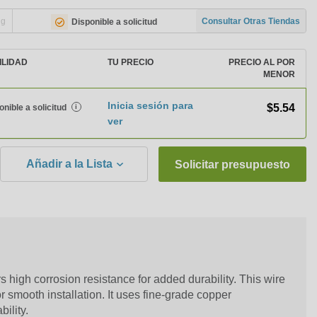
ng
Consultar Otras Tiendas
Disponible a solicitud
ILIDAD
TU PRECIO
PRECIO AL POR
MENOR
Inicia sesión para
$5.54
onible a solicitud
i
ver
Añadir a la Lista
Solicitar presupuesto
high corrosion resistance for added durability. This wire
or smooth installation. It uses fine-grade copper
bility.