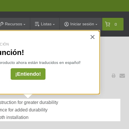
arch
Recursos
Listas
Iniciar sesión
0
×
CIÓN
celarias ⇢
unción!
 producto ahora están traducidos en español!
¡Entiendo!
ruction for greater durability
ance for added durability
th installation