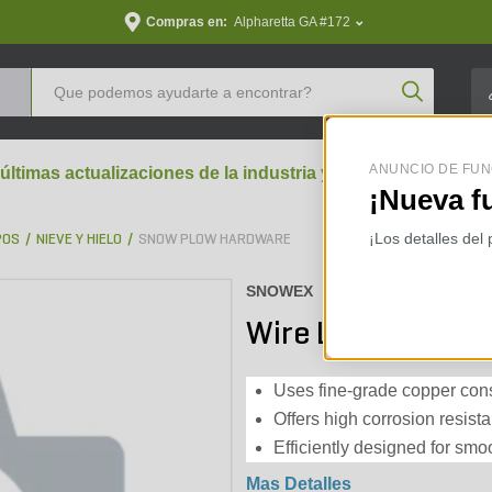
Compras en:
Alpharetta GA #172
Product Se
ANUNCIO DE FUN
 últimas actualizaciones de la industria y perspectivas aran
¡Nueva f
¡Los detalles del
POS
NIEVE Y HIELO
SNOW PLOW HARDWARE
SNOWEX :
SXF50907-1
Wire Lug 2pk
Uses fine-grade copper const
Offers high corrosion resist
Efficiently designed for smoo
Mas Detalles