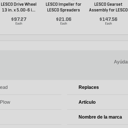
LESCO Drive Wheel
LESCO Impeller for
LESCO Gearset
13 in. x 5.00-6 i...
LESCO Spreaders
Assembly for LESCO
80...
$97.27
$21.06
$147.56
Each
Each
Each
Ayúdan
Head
Replaces
 Plow
Artículo
Nombre de la marca