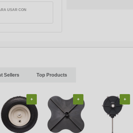
ARA USAR CON
t Sellers
Top Products
+
+
+