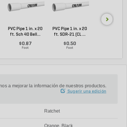
PVC Pipe 1 in. x 20
PVC Pipe 1 in. x 20
Channellock Pli
ft. Sch 40 Bell...
ft. SDR-21 (CL ...
Tongue And
Groove...
$0.87
$0.50
$28.14
Foot
Foot
Each
os a mejorar la información de nuestros productos.
Sugerir una edición
Ratchet
Orange, Black