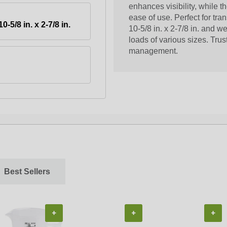
enhances visibility, while 
ease of use. Perfect for tr
10-5/8 in. x 2-7/8 in.
10-5/8 in. x 2-7/8 in. and w
loads of various sizes. Trus
management.
Best Sellers
+
+
+