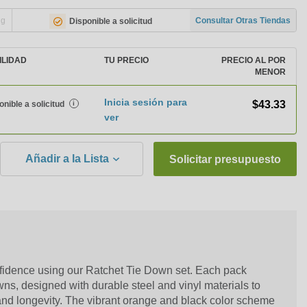
ng
Consultar Otras Tiendas
Disponible a solicitud
ILIDAD
TU PRECIO
PRECIO AL POR
MENOR
Inicia sesión para
$43.33
onible a solicitud
i
ver
Añadir a la Lista
Solicitar presupuesto
fidence using our Ratchet Tie Down set. Each pack
wns, designed with durable steel and vinyl materials to
d longevity. The vibrant orange and black color scheme