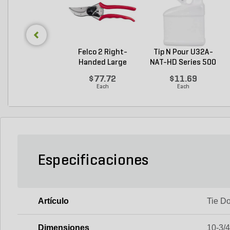
Felco 2 Right-
Tip N Pour U32A-
Handed Large
NAT-HD Series 500
Bypass P...
M...
$77.72
$11.69
Each
Each
Especificaciones
Artículo
Tie D
Dimensiones
10-3/4 