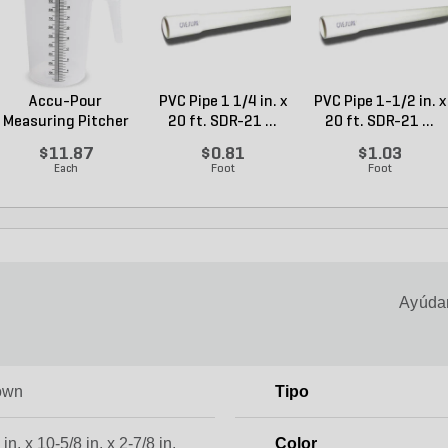
Accu-Pour
PVC Pipe 1 1/4 in. x
PVC Pipe 1-1/2 in. x
Measuring Pitcher
20 ft. SDR-21 ...
20 ft. SDR-21 ...
Plastic...
$11.87
$0.81
$1.03
Each
Foot
Foot
Ayúdan
own
Tipo
in. x 10-5/8 in. x 2-7/8 in.
Color