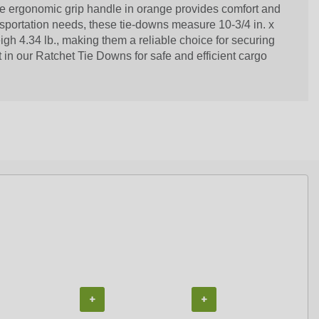
the ergonomic grip handle in orange provides comfort and
ansportation needs, these tie-downs measure 10-3/4 in. x
eigh 4.34 lb., making them a reliable choice for securing
t in our Ratchet Tie Downs for safe and efficient cargo
+
+
+