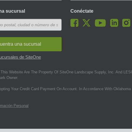
na sucursal
Conéctate
uentra una sucursal
sucursales de SiteOne
This Website Are The Property Of SiteOne Landscape Supply, Inc. And LESC
ark Owner.
epting Your Credit Card Payment On Account. In Accordance With Oklahoma 
rmación Personal