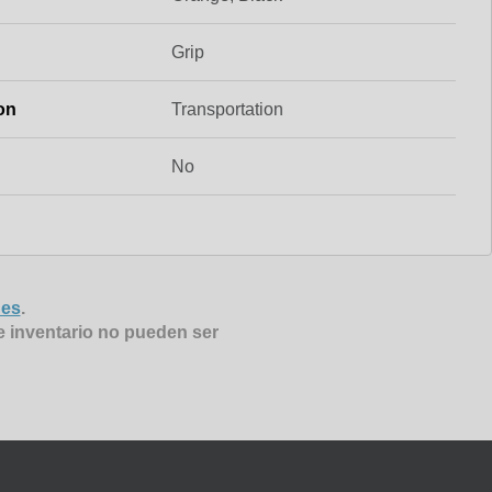
Grip
on
Transportation
No
nes
.
e inventario no pueden ser