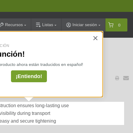
arch
Recursos
Listas
Iniciar sesión
0
×
CIÓN
celarias ⇢
unción!
 producto ahora están traducidos en español!
¡Entiendo!
15 ft. (4/pack)
truction ensures long-lasting use
isibility during transport
 easy and secure tightening