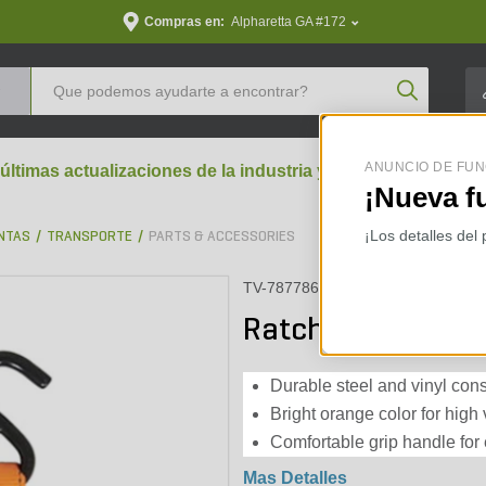
Compras en:
Alpharetta GA #172
Product Se
ANUNCIO DE FUN
 últimas actualizaciones de la industria y perspectivas aran
¡Nueva f
¡Los detalles del
NTAS
TRANSPORTE
PARTS & ACCESSORIES
TV-787786
Ratchet Tie Down 
Durable steel and vinyl cons
Bright orange color for high v
Comfortable grip handle for
Mas Detalles