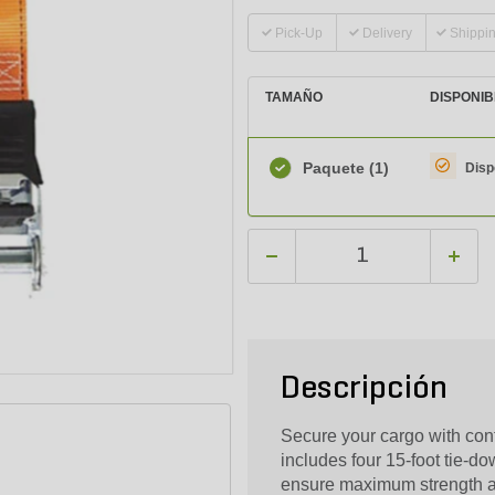
Pick-Up
Delivery
Shippi
TAMAÑO
DISPONIB
Paquete
(1)
Disp
Descripción
Secure your cargo with con
includes four 15-foot tie-do
ensure maximum strength an