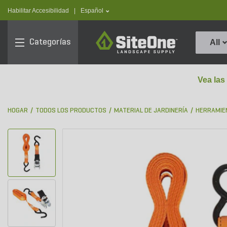
text.skipToContent
text.skipToNavigation
text.language
Habilitar Accesibilidad
|
Español
SiteOne
Categorías
All
Vea las
HOGAR
TODOS LOS PRODUCTOS
MATERIAL DE JARDINERÍA
HERRAMIE