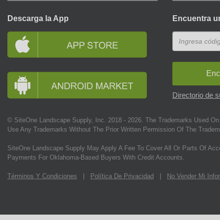
Descarga la App
Encuentra u
Enc
Directorio de 
© SiteOne Landscape Supply, Inc. 2018 -
2026
. The Trademarks Used On 
Use Any Trademarks Without The Prior Written Permission Of The Tradem
SiteOne Landscape Supply May Apply A Fee To Cover All Or Parts Of Acc
Payments For Oklahoma-Based Buyers With Credit Accounts.
Términos Y Condiciones
|
Política De Privacidad
|
No Vender Mi Info