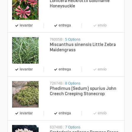
Lonicera Heckrottii Goldflame
Honeysuckle
levantar
entrega
envío
76005B
|
5 Options
Miscanthus sinensis Little Zebra
Maidengrass
levantar
entrega
envío
72674B
|
8 Options
Phedimus (Sedum) spurius John
Creech Creeping Stonecrop
levantar
entrega
envío
63748B
|
7 Options