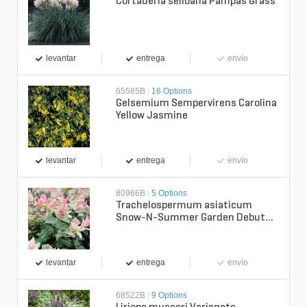
Cortaderia selloana Pampas Grass
levantar
entrega
envío
65585B
|
16 Options
Gelsemium Sempervirens Carolina
Yellow Jasmine
levantar
entrega
envío
80966B
|
5 Options
Trachelospermum asiaticum
Snow-N-Summer Garden Debut
Asiatic Jasmine
levantar
entrega
envío
68522B
|
9 Options