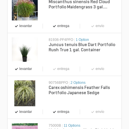
Miscanthus sinensis Red Cloud
Portfolio Maidengrass 3 gal.
Container
levantar
entrega
envío
81936-PF4PFO
|
1 Option
Juncus tenuis Blue Dart Portfolio
Rush True 1 gal. Container
levantar
entrega
envío
90756BPFO
|
2 Options
Carex oshimensis Feather Falls
Portfolio Japanese Sedge
levantar
entrega
envío
75000B
|
11 Options