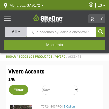
text.skipToContent
text.skipToNavigation
Habilitar
Alpharetta GA #172
ES
text.lan
Accesibilid
SiteOne
0
Produ
All
Mi cuenta
HOGAR
TODOS LOS PRODUCTOS
VIVERO
ACCENTS
Vivero Accents
146
Filtrar
76724-103PFO
|
1 Option