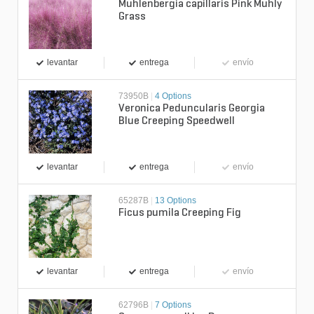
Muhlenbergia capillaris Pink Muhly
Grass
levantar
entrega
envío
73950B
|
4 Options
Veronica Peduncularis Georgia
Blue Creeping Speedwell
levantar
entrega
envío
65287B
|
13 Options
Ficus pumila Creeping Fig
levantar
entrega
envío
62796B
|
7 Options