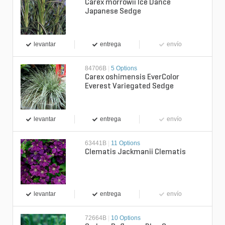
Carex morrowii Ice Dance
Japanese Sedge
levantar
entrega
envío
84706B
|
5 Options
Carex oshimensis EverColor
Everest Variegated Sedge
levantar
entrega
envío
63441B
|
11 Options
Clematis Jackmanii Clematis
levantar
entrega
envío
72664B
|
10 Options