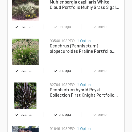
Muhlenbergia capillaris White
Cloud Portfolio Muhly Grass 3 gal.
Container
levantar
entrega
envío
93540-103PFO
|
1 Option
Cenchrus (Pennisetum)
alopecuroides Praline Portfolio
Dwarf Fountain Grass 3 gal. Con...
levantar
entrega
envío
82764-103PFO
|
1 Option
Pennisetum hybrid Royal
Collection First Knight Portfolio
Fountain Grass 3 gal. Conta...
levantar
entrega
envío
91646-103PFO
|
1 Option