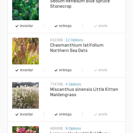
Sedum Reflexum Blue Spruce
Stonecrop
levantar
entrega
envío
63238B
|
12 Options
Chasmanthium latifolium
Northern Sea Oats
levantar
entrega
envío
77676B
|
4 Options
Miscanthus sinensis Little Kitten
Maidengrass
levantar
entrega
envío
68609B
|
9 Options