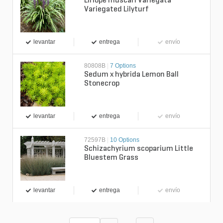
Liriope muscari Variegata
Variegated Lilyturf
levantar
entrega
envío
80808B
|
7 Options
Sedum x hybrida Lemon Ball
Stonecrop
levantar
entrega
envío
72597B
|
10 Options
Schizachyrium scoparium Little
Bluestem Grass
levantar
entrega
envío