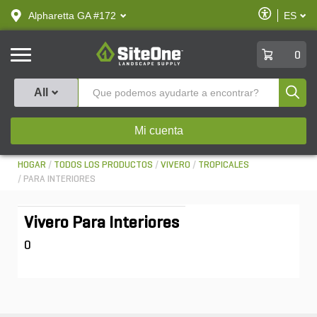
text.skipToContent
text.skipToNavigation
Habilitar
Alpharetta GA #172
ES
text.lan
Accesibilid
SiteOne
0
Produ
All
Mi cuenta
HOGAR
TODOS LOS PRODUCTOS
VIVERO
TROPICALES
PARA INTERIORES
Vivero Para Interiores
0