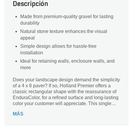
Descripción
Made from premium-quality gravel for lasting
durability
Natural stone texture enhances the visual
appeal
Simple design allows for hassle-free
installation
Ideal for retaining walls, enclosure walls, and
more
Does your landscape design demand the simplicity
of a 4 x 8 paver? If so, Holland Premier offers a
classic rectangular shape with the reassurance of
EnduraColor, for a refined surface and long-lasting
color your customer will appreciate. This single
size is available in a range of colors and can be
MÁS
laid in a running bond, herringbone or basket
weave pattern for residential or commercial
projects. Holland Premier is also sometimes used