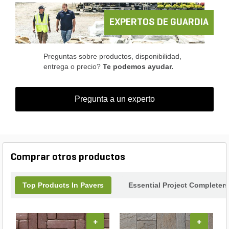
as an economical option for paver borders or
banding in vertical features.
EXPERTOS DE GUARDIA
Preguntas sobre productos, disponibilidad,
entrega o precio?
Te podemos ayudar.
Pregunta a un experto
Comprar otros productos
Top Products In Pavers
Essential Project Completers
+
+