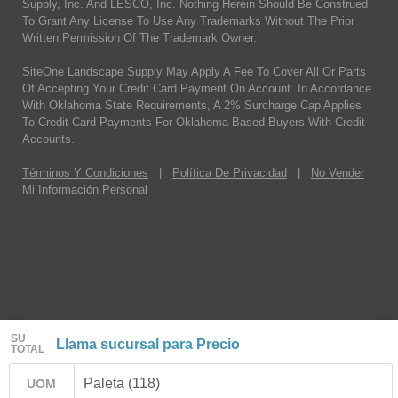
Supply, Inc. And LESCO, Inc. Nothing Herein Should Be Construed
To Grant Any License To Use Any Trademarks Without The Prior
Written Permission Of The Trademark Owner.
SiteOne Landscape Supply May Apply A Fee To Cover All Or Parts
Of Accepting Your Credit Card Payment On Account. In Accordance
With Oklahoma State Requirements, A 2% Surcharge Cap Applies
To Credit Card Payments For Oklahoma-Based Buyers With Credit
Accounts.
Términos Y Condiciones
|
Política De Privacidad
|
No Vender
Mi Información Personal
SU
Llama sucursal para Precio
TOTAL
Paleta (118)
UOM