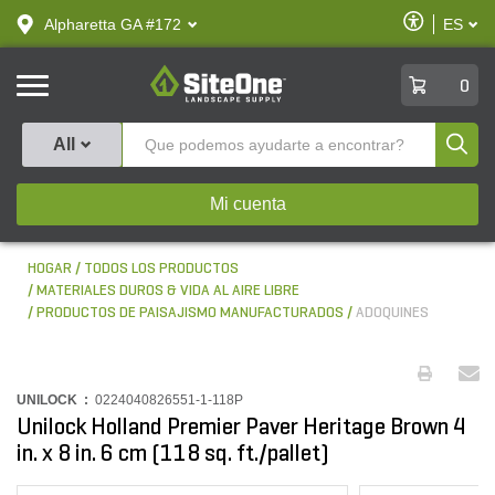
text.skipToContent
text.skipToNavigation
Habilitar
Alpharetta GA #172
ES
text.lan
Accesibilid
SiteOne
0
Produ
All
Mi cuenta
HOGAR
TODOS LOS PRODUCTOS
MATERIALES DUROS & VIDA AL AIRE LIBRE
PRODUCTOS DE PAISAJISMO MANUFACTURADOS
ADOQUINES
UNILOCK :
0224040826551-1-118P
Unilock Holland Premier Paver Heritage Brown 4
in. x 8 in. 6 cm (118 sq. ft./pallet)