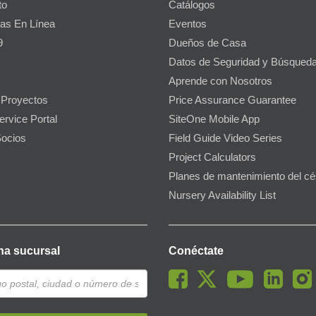
to
Catálogos
as En Línea
Eventos
9
Dueños de Casa
Datos de Seguridad y Búsqueda
Aprende con Nosotros
 Proyectos
Price Assurance Guarantee
ervice Portal
SiteOne Mobile App
ocios
Field Guide Video Series
Project Calculators
Planes de mantenimiento del c
Nursery Availability List
na sucursal
Conéctate