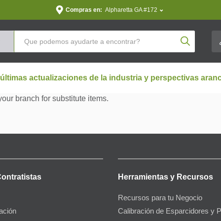
Compras en:
Alpharetta GA #172
Product Se
 últimas actualizaciones de la industria y perspectivas aran
your branch for substitute items.
Contratistas
Herramientas y Recursos
Recursos para tu Negocio
gación
Calibración de Esparcidores y 