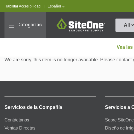
text.skipToContent
text.skipToNavigation
text.language
Habilitar Accesibilidad
|
Español
SiteOne
Categorías
All
Vea las
We are sorry, this item is no longer available. Please contact 
Servicios de la Compañía
Servicios a 
Contáctanos
Sobre SiteOne
Ventas Directas
Diseño de Irri