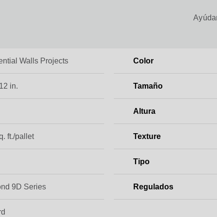
Ayúdan
ntial Walls Projects
Color
 12 in.
Tamaño
Altura
. ft./pallet
Texture
Tipo
nd 9D Series
Regulados
rd