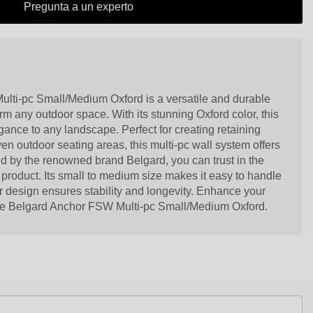
Pregunta a un experto
ti-pc Small/Medium Oxford is a versatile and durable
orm any outdoor space. With its stunning Oxford color, this
gance to any landscape. Perfect for creating retaining
en outdoor seating areas, this multi-pc wall system offers
ted by the renowned brand Belgard, you can trust in the
his product. Its small to medium size makes it easy to handle
or design ensures stability and longevity. Enhance your
the Belgard Anchor FSW Multi-pc Small/Medium Oxford.