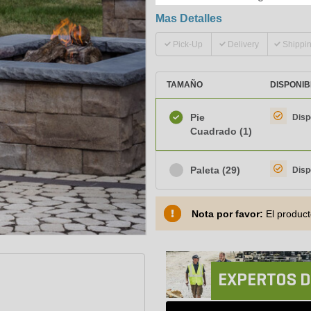
Mas Detalles
Pick-Up
Delivery
Shippi
TAMAÑO
DISPONIB
Pie
Disp
Cuadrado
(1)
Paleta
(29)
Disp
Nota por favor:
El product
EXPERTOS D