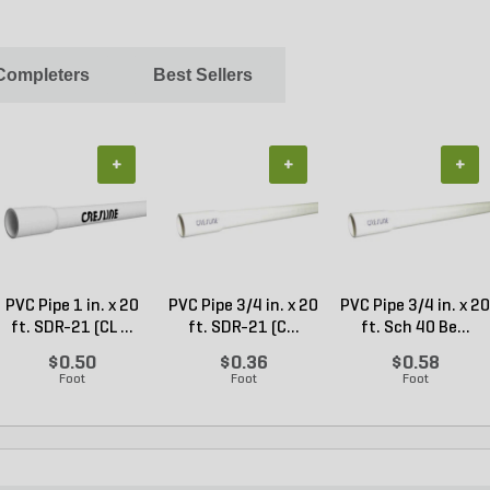
 Completers
Best Sellers
+
+
+
PVC Pipe 1 in. x 20
PVC Pipe 3/4 in. x 20
PVC Pipe 3/4 in. x 20
ft. SDR-21 (CL ...
ft. SDR-21 (C...
ft. Sch 40 Be...
$0.50
$0.36
$0.58
Foot
Foot
Foot