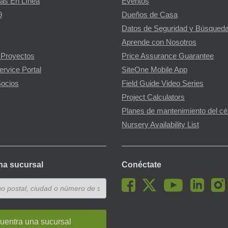
as En Línea
Eventos
9
Dueños de Casa
Datos de Seguridad y Búsqueda
Aprende con Nosotros
 Proyectos
Price Assurance Guarantee
ervice Portal
SiteOne Mobile App
ocios
Field Guide Video Series
Project Calculators
Planes de mantenimiento del c
Nursery Availability List
na sucursal
Conéctate
uentra una sucursal