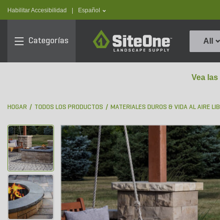
text.skipToContent
text.skipToNavigation
text.language
Habilitar Accesibilidad
|
Español
SiteOne
Categorías
All
Vea las
HOGAR
TODOS LOS PRODUCTOS
MATERIALES DUROS & VIDA AL AIRE LI