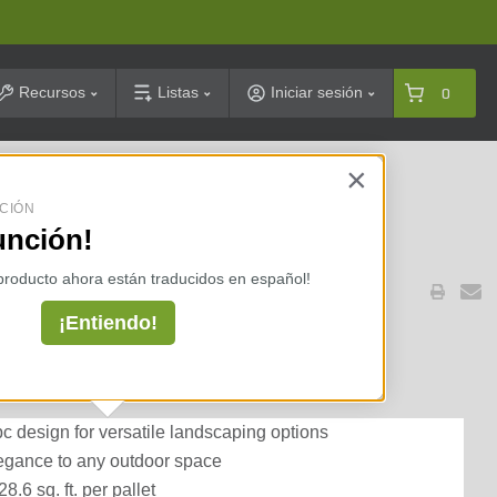
arch
Recursos
Listas
Iniciar sesión
0
×
celarias ⇢
CIÓN
unción!
S
 producto ahora están traducidos en español!
¡Entiendo!
SW Multi-pc Small/Medium
t./pallet)
-pc design for versatile landscaping options
legance to any outdoor space
.6 sq. ft. per pallet