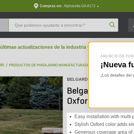
Compras en:
Alpharetta GA #172
Product Se
 últimas actualizaciones de la industria y perspectivas aran
ANUNCIO DE FUN
¡Nueva f
BRE
PRODUCTOS DE PAISAJISMO MANUFACTURADOS
BLOQUES PARA MURO
¡Los detalles del
BELGARD :
16251266-W
Belgard Anchor F
Oxford (28.6 sq. f
Easy installation with multi
Stylish Oxford color adds e
Generous coverage area of 28