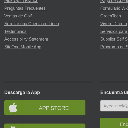
Pick Up In Branch
Pago de Cuent
Preguntas Frecuentes
Formulario W-
Ventas de Golf
GreenTech
Solicitar una Cuenta en Línea
Vivero Directo
Testimonios
Servicios para
Accessibility Statement
Supplier Self S
SiteOne Mobile App
Programa de S
Descarga la App
Encuentra u
Enc