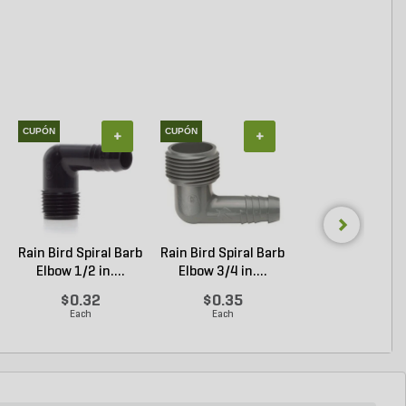
CUPÓN
CUPÓN
+
+
+
Rain Bird Spiral Barb
Rain Bird Spiral Barb
Techo-Bloc Min
Elbow 1/2 in....
Elbow 3/4 in....
Creta
Architectural.
$0.32
$0.35
Inicia Sesión p
Each
Each
Comprar