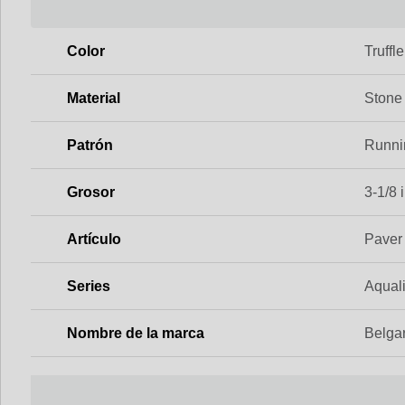
Color
Truffle
Material
Stone
Patrón
Runni
Grosor
3-1/8 i
Artículo
Paver
Series
Aqual
Nombre de la marca
Belga