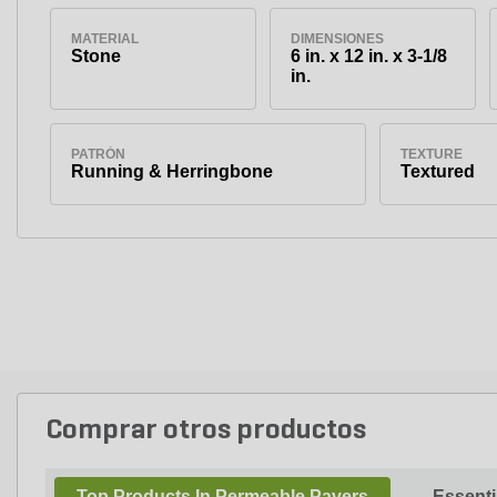
MATERIAL
DIMENSIONES
Stone
6 in. x 12 in. x 3-1/8
in.
PATRÓN
TEXTURE
Running & Herringbone
Textured
Comprar otros productos
Top Products In Permeable Pavers
Essenti