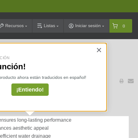
arch
Recursos
Listas
Iniciar sesión
0
×
celarias ⇢
CIÓN
unción!
LES
 producto ahora están traducidos en español!
¡Entiendo!
ruffle 6 in. x 12 in. 80 mm
ensures long-lasting performance
ances aesthetic appeal
fficient water drainage