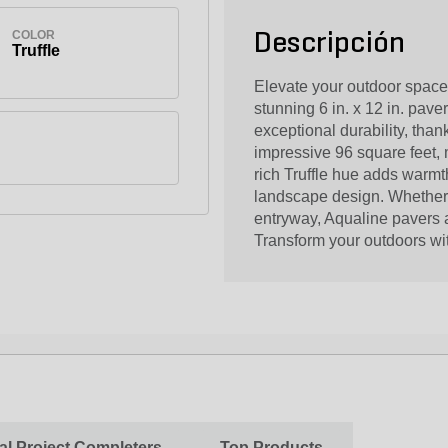
COLOR
Descripción
Truffle
Elevate your outdoor space
stunning 6 in. x 12 in. pave
exceptional durability, tha
impressive 96 square feet,
rich Truffle hue adds warm
landscape design. Whether y
entryway, Aqualine pavers ar
Transform your outdoors wit
al Project Completers
Top Products