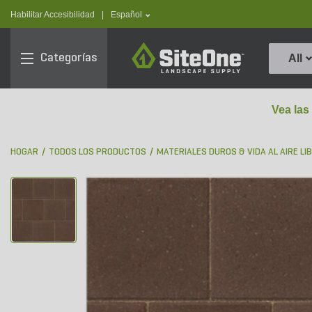
text.skipToContent
text.skipToNavigation
text.language
Habilitar Accesibilidad
|
Español
SiteOne
Categorías
All
Vea las
HOGAR
TODOS LOS PRODUCTOS
MATERIALES DUROS & VIDA AL AIRE LI