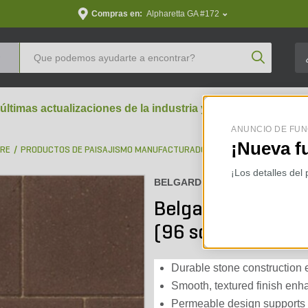
Compras en:
Alpharetta GA #172
Product Se
 últimas actualizaciones de la industria y perspectivas aran
ANUNCIO DE FUN
¡Nueva f
BRE
PRODUCTOS DE PAISAJISMO MANUFACTURADOS
ADOQUINES PERMEAB
¡Los detalles del
BELGARD :
1B001510
Belgard Aqualine T
(96 sq. ft./pallet)
Durable stone construction 
Smooth, textured finish enh
Permeable design supports e