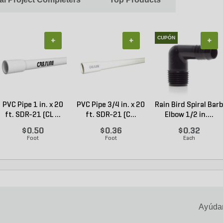
CUPÓN
+
+
+
PVC Pipe 1 in. x 20
PVC Pipe 3/4 in. x 20
Rain Bird Spiral Barb
ft. SDR-21 (CL ...
ft. SDR-21 (C...
Elbow 1/2 in....
$0.50
$0.36
$0.32
Foot
Foot
Each
Ayúdan