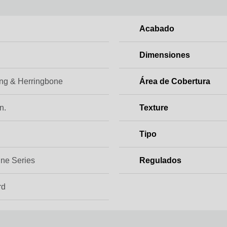
Acabado
Dimensiones
ng & Herringbone
Área de Cobertura
n.
Texture
Tipo
ine Series
Regulados
rd