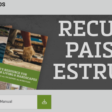
os
RECU
PAI
ESTR
 Manual