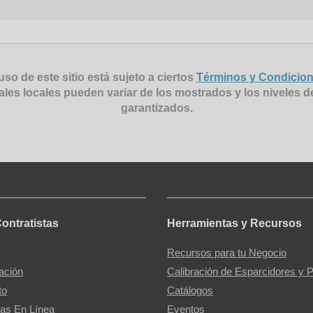
uso de este sitio está sujeto a ciertos
Términos y Condicio
ales locales pueden variar de los mostrados y los niveles d
garantizados.
Contratistas
Herramientas y Recursos
Recursos para tu Negocio
gación
Calibración de Esparcidores y 
to
Catálogos
as En Línea
Eventos