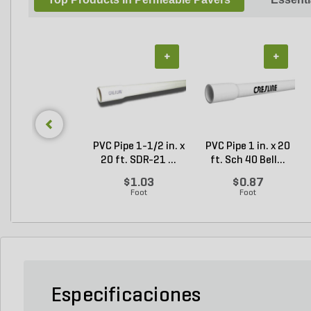
+
+
PVC Pipe 1-1/2 in. x
PVC Pipe 1 in. x 20
20 ft. SDR-21 ...
ft. Sch 40 Bell...
$1.03
$0.87
Foot
Foot
Especificaciones