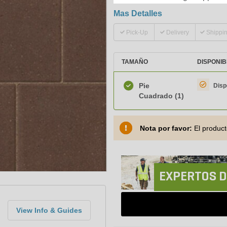
Mas Detalles
Pick-Up
Delivery
Shippi
TAMAÑO
DISPONIB
Pie
Disp
Cuadrado
(1)
Nota por favor:
El product
EXPERTOS D
View Info & Guides