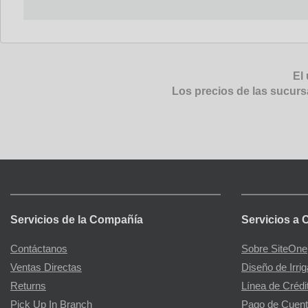
El 
Los precios de las sucurs
Servicios de la Compañía
Servicios a 
Contáctanos
Sobre SiteOne
Ventas Directas
Diseño de Irri
Returns
Línea de Crédi
Pick Up In Branch
Pago de Cuent