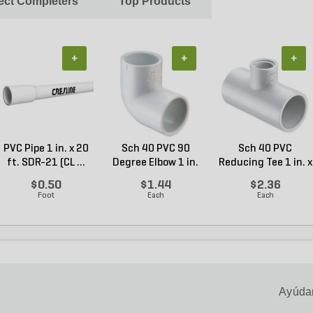
ject Completers
Top Products
+
+
+
PVC Pipe 1 in. x 20
Sch 40 PVC 90
Sch 40 PVC
ft. SDR-21 (CL ...
Degree Elbow 1 in.
Reducing Tee 1 in. x
So...
1/2...
$0.50
$1.44
$2.36
Foot
Each
Each
Ayúdan