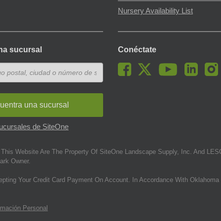
Nursery Availability List
na sucursal
Conéctate
uentra una sucursal
sucursales de SiteOne
This Website Are The Property Of SiteOne Landscape Supply, Inc. And LESC
ark Owner.
epting Your Credit Card Payment On Account. In Accordance With Oklahoma 
rmación Personal