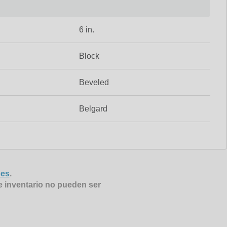
6 in.
Block
Beveled
Belgard
nes
.
e inventario no pueden ser