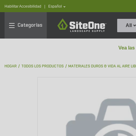
text.skipToContent
text.skipToNavigation
text.language
Habilitar Accesibilidad
|
Español
SiteOne
Categorías
All
Vea las
HOGAR
TODOS LOS PRODUCTOS
MATERIALES DUROS & VIDA AL AIRE LI