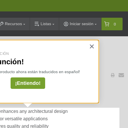
arch
Recursos
Listas
Iniciar sesión
0
×
celarias ⇢
CIÓN
unción!
S
 producto ahora están traducidos en español!
¡Entiendo!
ural Keystone Beveled
enhances any architectural design
or versatile applications
s quality and reliability