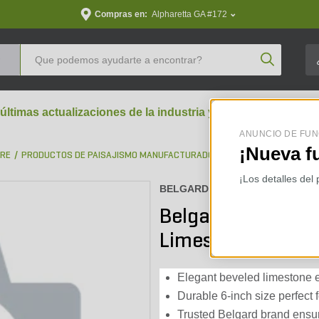
Compras en:
Alpharetta GA #172
Product Se
 últimas actualizaciones de la industria y perspectivas aran
ANUNCIO DE FUN
¡Nueva f
BRE
PRODUCTOS DE PAISAJISMO MANUFACTURADOS
BLOQUES PARA MURO
¡Los detalles del
BELGARD :
43300080-W
Belgard Architect
Limestone 6 in.
Elegant beveled limestone 
Durable 6-inch size perfect f
Trusted Belgard brand ensure