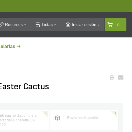
arch
Recursos
Listas
Iniciar sesión
0
celarias ⇢
Easter Cactus
ntrega
no disponible a
Envío no disponible
artir del Alpharetta GA
172