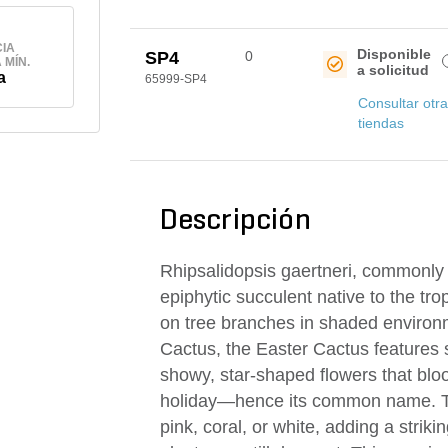
IA
Disponible
SP4
0
 MÍN.
a solicitud
a
65999-SP4
Consultar otr
tiendas
Descripción
Rhipsalidopsis gaertneri, commonly 
epiphytic succulent native to the trop
on tree branches in shaded environ
Cactus, the Easter Cactus features 
showy, star-shaped flowers that bloo
holiday—hence its common name. The
pink, coral, or white, adding a stri