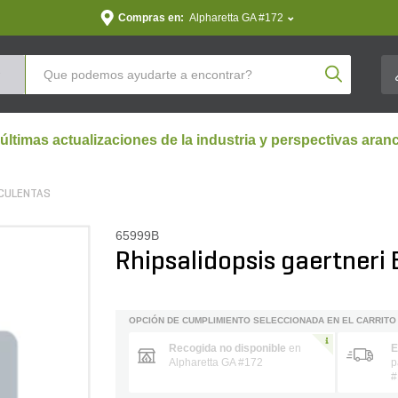
Compras en:
Alpharetta GA #172
Product Se
 últimas actualizaciones de la industria y perspectivas aran
CULENTAS
65999B
Rhipsalidopsis gaertneri 
OPCIÓN DE CUMPLIMIENTO SELECCIONADA EN EL CARRITO
Recogida no disponible
en
E
Alpharetta GA #172
p
#