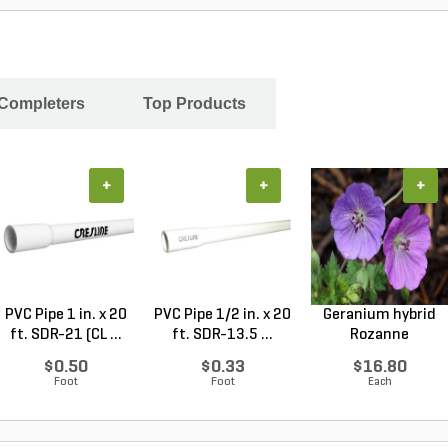
 Completers
Top Products
+
+
+
PVC Pipe 1 in. x 20
PVC Pipe 1/2 in. x 20
Geranium hybrid
ft. SDR-21 (CL ...
ft. SDR-13.5 ...
Rozanne
Cranesbilll...
$0.50
$0.33
$16.80
Foot
Foot
Each