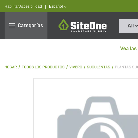
text.skipToContent
text.skipToNavigation
text.language
Habilitar Accesibilidad
|
Español
SiteOne
Categorías
All
Vea las
HOGAR
TODOS LOS PRODUCTOS
VIVERO
SUCULENTAS
PLANTAS SU