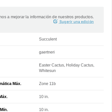
os a mejorar la información de nuestros productos.
Sugerir una edición
Succulent
gaertneri
Easter Cactus, Holiday Cactus,
Whitesun
mática Máx.
Zone 11b
Máx.
10 in.
Mín.
10 in.