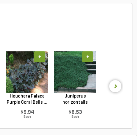
+
+
+
Heuchera Palace
Juniperus
Salvia x sylvest
Purple Coral Bells ...
horizontalis
May Night Wood 
Wiltonii Blu...
$9.94
$6.53
$8.99
Each
Each
Each