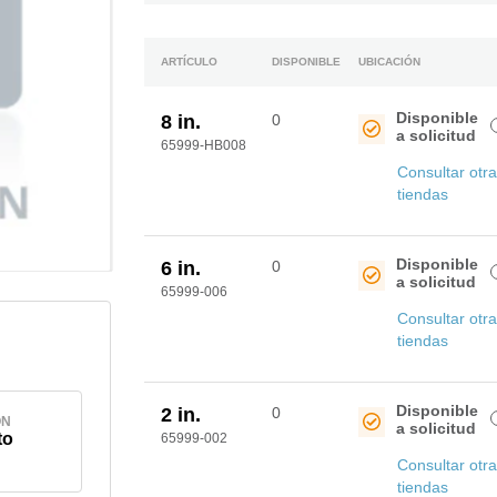
ARTÍCULO
DISPONIBLE
UBICACIÓN
Disponible
8 in.
0
a solicitud
65999-HB008
Consultar otr
tiendas
Disponible
6 in.
0
a solicitud
65999-006
Consultar otr
tiendas
Disponible
2 in.
0
ÓN
a solicitud
to
65999-002
Consultar otr
tiendas