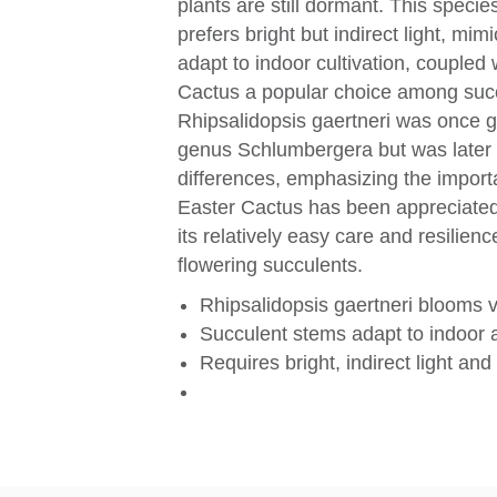
plants are still dormant. This species
prefers bright but indirect light, mimi
adapt to indoor cultivation, coupled
Cactus a popular choice among succu
Rhipsalidopsis gaertneri was once 
genus Schlumbergera but was later r
differences, emphasizing the importa
Easter Cactus has been appreciated n
its relatively easy care and resilienc
flowering succulents.
Rhipsalidopsis gaertneri blooms vi
Succulent stems adapt to indoor
Requires bright, indirect light an