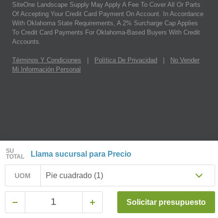
SiteOne Landscape Supply May Apply A Fee To Cover All Or Parts
Of Accepting Your Credit Card Payment On Account. In Accordance
With Oklahoma State Requirements, A 2% Surcharge Cap Applies
To Credit Card Payments For Oklahoma-Based Buyers With Credit
Accounts.
Términos Y Condiciones
|
Política De Privacidad
|
No Vender
Mi Información Personal
SU
Llama sucursal para Precio
TOTAL
Pie cuadrado (1)
UOM
Solicitar presupuesto