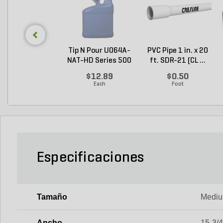
Tip N Pour U064A-
PVC Pipe 1 in. x 20
NAT-HD Series 500
ft. SDR-21 (CL ...
...
$12.89
$0.50
Each
Foot
Especificaciones
Tamaño
Medi
Ancho
15-3/4