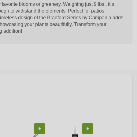
 favorite blooms or greenery. Weighing just 9 lbs., it’s
ugh to withstand the elements. Perfect for patios,
 timeless design of the Bradford Series by Campania adds
howcasing your plants beautifully. Transform your
g addition!
+
+
+