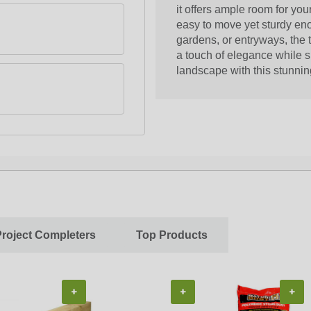
it offers ample room for your
easy to move yet sturdy eno
gardens, or entryways, the
a touch of elegance while s
landscape with this stunnin
Project Completers
Top Products
+
+
+