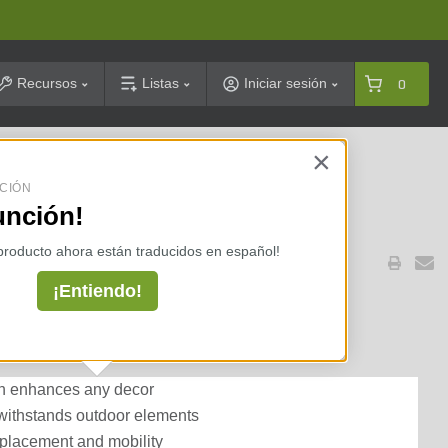
arch
Recursos
Listas
Iniciar sesión
0
×
celarias ⇢
CIÓN
unción!
 producto ahora están traducidos en español!
¡Entiendo!
Onyx Black Lite Med 15-3/4
ish enhances any decor
 withstands outdoor elements
 placement and mobility