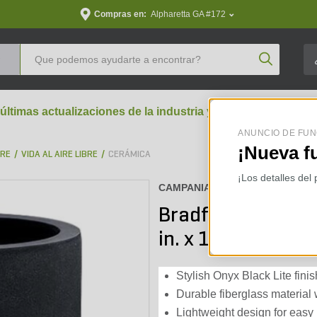
Compras en:
Alpharetta GA #172
Product Se
 últimas actualizaciones de la industria y perspectivas aran
ANUNCIO DE FUN
¡Nueva f
BRE
VIDA AL AIRE LIBRE
CERÁMICA
¡Los detalles del
CAMPANIA :
94-881-13902
Bradford Planter 
in. x 18-1/2 in.
Stylish Onyx Black Lite fin
Durable fiberglass material
Lightweight design for easy