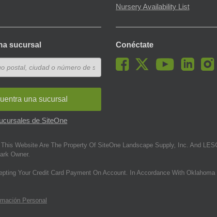
Nursery Availability List
na sucursal
Conéctate
uentra una sucursal
sucursales de SiteOne
This Website Are The Property Of SiteOne Landscape Supply, Inc. And LESC
ark Owner.
epting Your Credit Card Payment On Account. In Accordance With Oklahoma 
rmación Personal