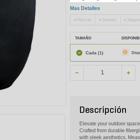
Mas Detalles
Pick-Up
Delivery
Shippi
TAMAÑO
DISPONIB
Cada
(1)
Disp
Descripción
Elevate your outdoor space 
Crafted from durable fiberg
with sleek aesthetics. Meas