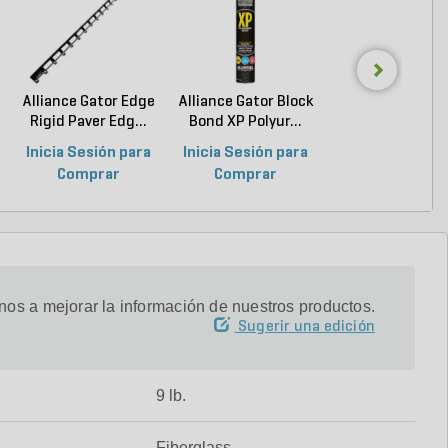
Alliance Gator Edge
Alliance Gator Block
Sakrete Type-
Rigid Paver Edg...
Bond XP Polyur...
Mortar Mix 80 l
Ba...
Inicia Sesión para
Inicia Sesión para
Inicia Sesión p
Comprar
Comprar
Comprar
os a mejorar la información de nuestros productos.
Sugerir una edición
9 lb.
Fiberglass