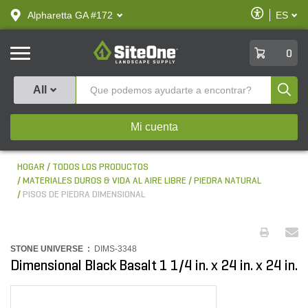
text.skipToContent
text.skipToNavigation
Habilitar
Alpharetta GA #172
ES
text.lan
Accesibilid
SiteOne
0
Produ
All
Mi cuenta
HOGAR
TODOS LOS PRODUCTOS
MATERIALES DUROS & VIDA AL AIRE LIBRE
PIEDRA NATURAL
PISOS DE PIEDRA DIMENSIONAL
STONE UNIVERSE :
DIMS-3348
Dimensional Black Basalt 1 1/4 in. x 24 in. x 24 in.