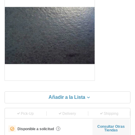
Añadir a la Lista
Pick-Up
Delivery
Shipping
Consultar Otras
Disponible a solicitud
i
Tiendas