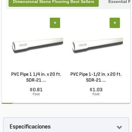
Dimensional Stone Flooring Best Sellers
Essential P
+
+
PVC Pipe 1 1/4 in. x 20 ft.
PVC Pipe 1-1/2 in. x 20 ft.
SDR-21 ...
SDR-21 ...
$0.81
$1.03
Foot
Foot
Especificaciones