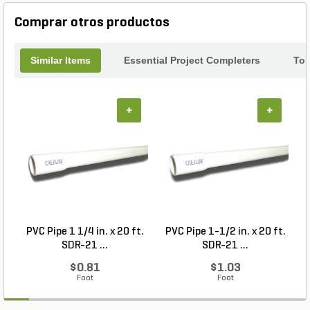
Comprar otros productos
Similar Items
Essential Project Completers
Top
+
+
PVC Pipe 1 1/4 in. x 20 ft.
PVC Pipe 1-1/2 in. x 20 ft.
SDR-21 ...
SDR-21 ...
$0.81
$1.03
Foot
Foot