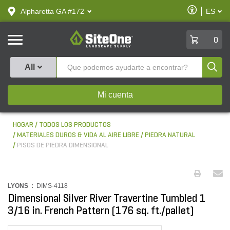
text.skipToContent
text.skipToNavigation
Habilitar
Alpharetta GA #172
ES
text.lan
Accesibilid
SiteOne
0
Produ
All
Mi cuenta
HOGAR
TODOS LOS PRODUCTOS
MATERIALES DUROS & VIDA AL AIRE LIBRE
PIEDRA NATURAL
PISOS DE PIEDRA DIMENSIONAL
LYONS :
DIMS-4118
Dimensional Silver River Travertine Tumbled 1
3/16 in. French Pattern (176 sq. ft./pallet)