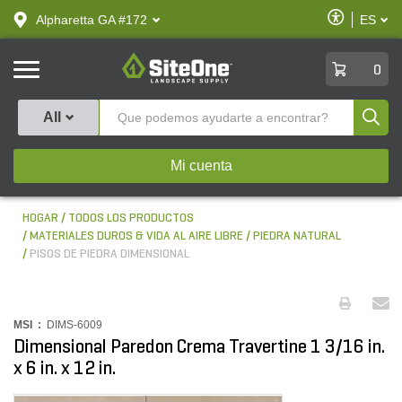
text.skipToContent
text.skipToNavigation
Habilitar
Alpharetta GA #172
ES
text.lan
Accesibilid
SiteOne
0
Produ
All
Mi cuenta
HOGAR
TODOS LOS PRODUCTOS
MATERIALES DUROS & VIDA AL AIRE LIBRE
PIEDRA NATURAL
PISOS DE PIEDRA DIMENSIONAL
MSI :
DIMS-6009
Dimensional Paredon Crema Travertine 1 3/16 in.
x 6 in. x 12 in.