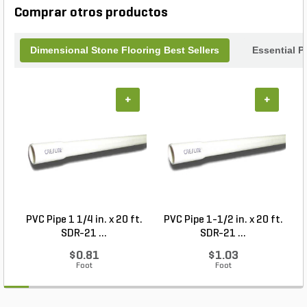
Comprar otros productos
Dimensional Stone Flooring Best Sellers
Essential P
+
+
PVC Pipe 1 1/4 in. x 20 ft.
PVC Pipe 1-1/2 in. x 20 ft.
SDR-21 ...
SDR-21 ...
$0.81
$1.03
Foot
Foot