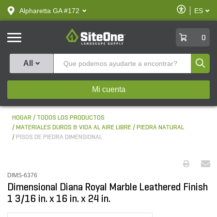
text.skipToContent
text.skipToNavigation
Habilitar
Alpharetta GA #172
ES
text.lan
Accesibilid
SiteOne
0
Produ
All
Mi cuenta
HOGAR
TODOS LOS PRODUCTOS
MATERIALES DUROS & VIDA AL AIRE LIBRE
PIEDRA NATURAL
PISOS DE PIEDRA DIMENSIONAL
DIMS-6376
Dimensional Diana Royal Marble Leathered Finish
1 3/16 in. x 16 in. x 24 in.