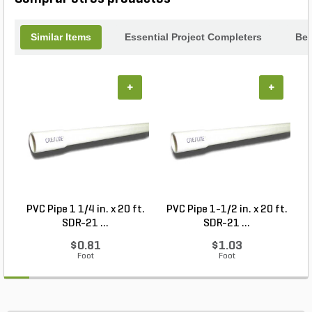
Similar Items
Essential Project Completers
Bes
+
+
PVC Pipe 1 1/4 in. x 20 ft.
PVC Pipe 1-1/2 in. x 20 ft.
SDR-21 ...
SDR-21 ...
$0.81
$1.03
Foot
Foot