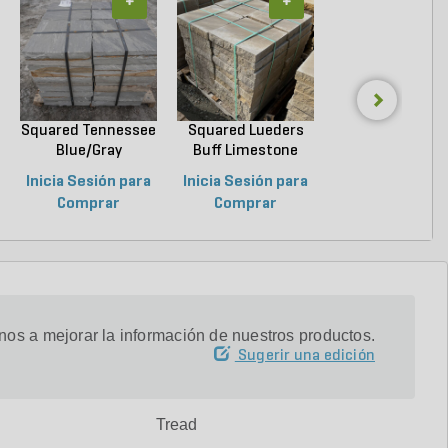
+
+
+
Squared Tennessee
Squared Lueders
Squared Luede
Blue/Gray
Buff Limestone
Buff Limeston
Snapped...
Sawn...
Sawn...
Inicia Sesión para
Inicia Sesión para
Inicia Sesión p
Comprar
Comprar
Comprar
os a mejorar la información de nuestros productos.
Sugerir una edición
Tread