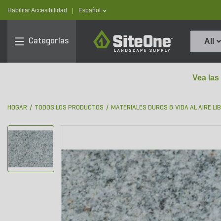
text.skipToContent
text.skipToNavigation
text.language
Habilitar Accesibilidad
|
Español
SiteOne
Categorías
All
Vea las
HOGAR
TODOS LOS PRODUCTOS
MATERIALES DUROS & VIDA AL AIRE LI