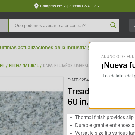
Compras en:
Alpharetta GA #172
Product Se
 últimas actualizaciones de la industria y perspectivas aran
ANUNCIO DE FUN
¡Nueva f
BRE
PIEDRA NATURAL
CAPA, PELDAÑOS, UMBRAL DE PIEDRA DIMENSIONAL 
¡Los detalles del
DIMT-9254
Tread Hispania Gra
60 in.
Thermal finish provides slip
Durable granite enhances ou
Versatile size fits various 