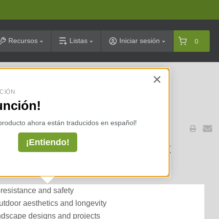
arch
Recursos
Listas
Iniciar sesión
0
×
celarias ⇢
CIÓN
unción!
Y ACCESORIOS
 producto ahora están traducidos en español!
¡Entiendo!
nite Thermal 2 in. x 12 in. x
-resistance and safety
tdoor aesthetics and longevity
landscape designs and projects