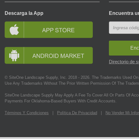
Descarga la App
Encuentra u
Enc
Directorio de 
© SiteOne Landscape Supply, Inc. 2018 -
2026
. The Trademarks Used On 
Use Any Trademarks Without The Prior Written Permission Of The Tradem
SiteOne Landscape Supply May Apply A Fee To Cover All Or Parts Of Acc
Payments For Oklahoma-Based Buyers With Credit Accounts.
Términos Y Condiciones
|
Política De Privacidad
|
No Vender Mi Info