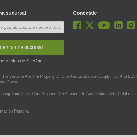
na sucursal
Conéctate
uentra una sucursal
sucursales de SiteOne
This Website Are The Property Of SiteOne Landscape Supply, Inc. And LESC
ark Owner.
epting Your Credit Card Payment On Account. In Accordance With Oklahoma 
rmación Personal