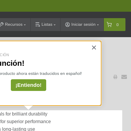
arch
Recursos
Listas
Iniciar sesión
0
×
celarias ⇢
CIÓN
unción!
 producto ahora están traducidos en español!
¡Entiendo!
 and Lubricant 1.89 fl oz.
 for brilliant durability
 for superior performance
 long-lasting use