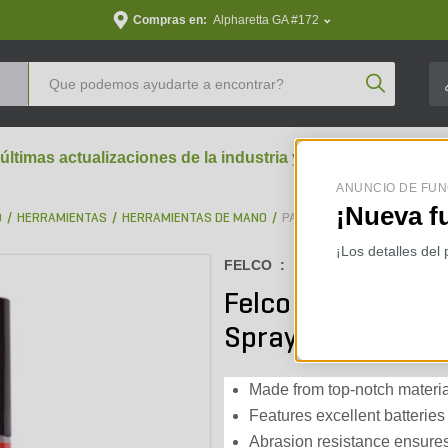
Compras en:
Alpharetta GA #172
Product Se
 últimas actualizaciones de la industria y perspectivas aran
ANUNCIO DE FUN
¡Nueva f
D
HERRAMIENTAS
HERRAMIENTAS DE MANO
PARTES Y ACCESORIOS
¡Los detalles del
FELCO :
F-980
Felco 980 Cleaner
Spray Can
Made from top-notch materials
Features excellent batteries
Abrasion resistance ensures