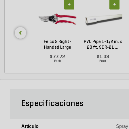
+
+
Felco 2 Right-
PVC Pipe 1-1/2 in. x
Handed Large
20 ft. SDR-21 ...
Bypass P...
$77.72
$1.03
Each
Foot
Especificaciones
Artículo
Spray