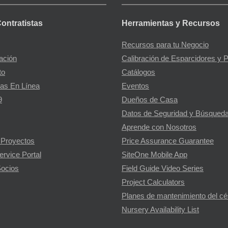
Contratistas
Herramientas y Recursos
Recursos para tu Negocio
gación
Calibración de Esparcidores y 
to
Catálogos
as En Línea
Eventos
9
Dueños de Casa
Datos de Seguridad y Búsqueda
Aprende con Nosotros
 Proyectos
Price Assurance Guarantee
ervice Portal
SiteOne Mobile App
ocios
Field Guide Video Series
Project Calculators
Planes de mantenimiento del c
Nursery Availability List