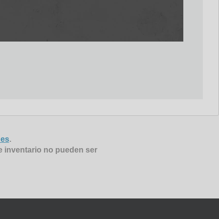
nes
.
e inventario no pueden ser