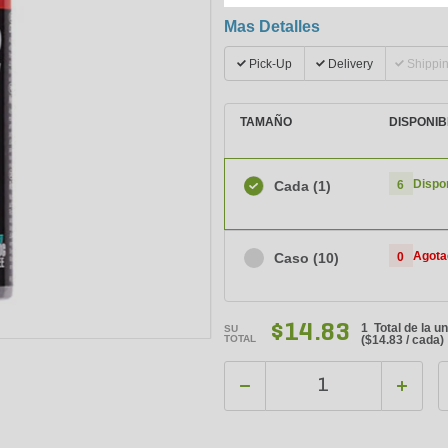
Mas Detalles
Pick-Up
Delivery
Shippi
TAMAÑO
DISPONIB
Dispo
Cada
(1)
6
Agota
Caso
(10)
0
$14.83
1 Total de la u
SU
TOTAL
(
$14.83
/ cada)