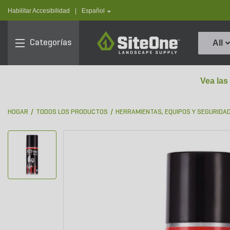
text.skipToContent
text.skipToNavigation
text.language
Habilitar Accesibilidad
|
Español
SiteOne
Categorías
All
Vea las
HOGAR
TODOS LOS PRODUCTOS
HERRAMIENTAS, EQUIPOS Y SEGURIDA