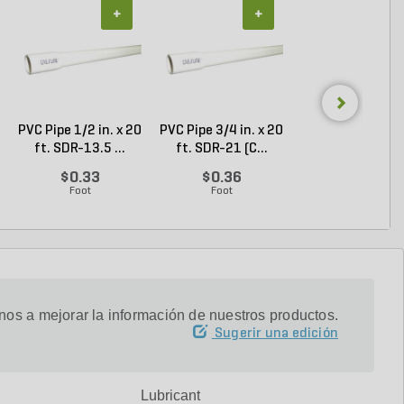
+
+
+
PVC Pipe 1/2 in. x 20
PVC Pipe 3/4 in. x 20
PVC Pipe 3/4 in. 
ft. SDR-13.5 ...
ft. SDR-21 (C...
ft. Sch 40 Be..
$0.33
$0.36
$0.58
Foot
Foot
Foot
os a mejorar la información de nuestros productos.
Sugerir una edición
Lubricant