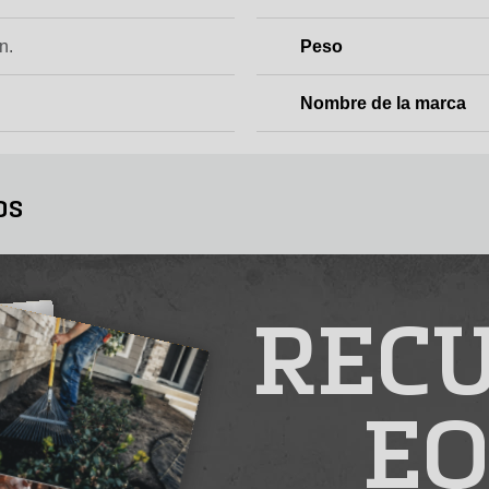
n.
Peso
Nombre de la marca
os
RECU
EQ