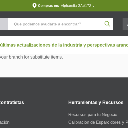
Compras en:
Alpharetta GA #172
Product Se
 últimas actualizaciones de la industria y perspectivas aran
your branch for substitute items.
Contratistas
Herramientas y Recursos
Recursos para tu Negocio
gación
Calibración de Esparcidores y 