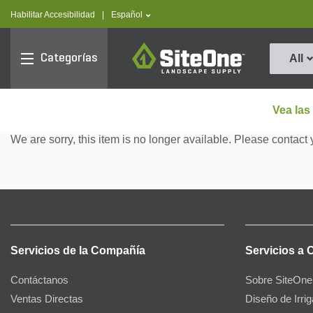
text.skipToContent
text.skipToNavigation
text.language
Habilitar Accesibilidad
|
Español
SiteOne
Categorías
All
Vea las
We are sorry, this item is no longer available. Please contact 
Servicios de la Compañía
Servicios a 
Contáctanos
Sobre SiteOne
Ventas Directas
Diseño de Irri