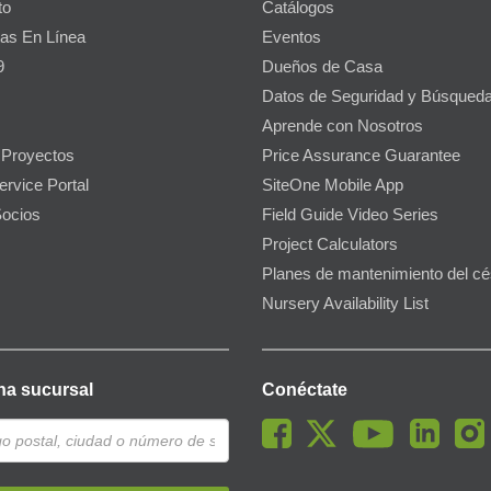
to
Catálogos
as En Línea
Eventos
9
Dueños de Casa
Datos de Seguridad y Búsqueda
Aprende con Nosotros
 Proyectos
Price Assurance Guarantee
ervice Portal
SiteOne Mobile App
ocios
Field Guide Video Series
Project Calculators
Planes de mantenimiento del c
Nursery Availability List
na sucursal
Conéctate