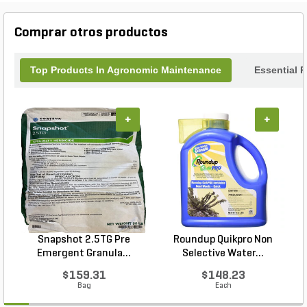
Comprar otros productos
Top Products In Agronomic Maintenance
Essential 
+
+
Snapshot 2.5TG Pre
Roundup Quikpro Non
Emergent Granula...
Selective Water...
$159.31
$148.23
Bag
Each