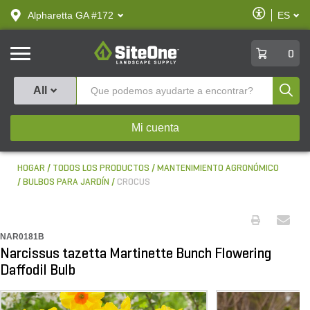
text.skipToContent
text.skipToNavigation
Habilitar
Alpharetta GA #172
ES
text.lan
Accesibilid
SiteOne
0
Produ
All
Mi cuenta
HOGAR
TODOS LOS PRODUCTOS
MANTENIMIENTO AGRONÓMICO
BULBOS PARA JARDÍN
CROCUS
NAR0181B
Narcissus tazetta Martinette Bunch Flowering
Daffodil Bulb