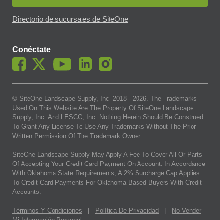
Directorio de sucursales de SiteOne
Conéctate
© SiteOne Landscape Supply, Inc. 2018 -
2026
. The Trademarks
Used On This Website Are The Property Of SiteOne Landscape
Supply, Inc. And LESCO, Inc. Nothing Herein Should Be Construed
To Grant Any License To Use Any Trademarks Without The Prior
Written Permission Of The Trademark Owner.
SiteOne Landscape Supply May Apply A Fee To Cover All Or Parts
Of Accepting Your Credit Card Payment On Account. In Accordance
With Oklahoma State Requirements, A 2% Surcharge Cap Applies
To Credit Card Payments For Oklahoma-Based Buyers With Credit
Accounts.
Términos Y Condiciones
|
Política De Privacidad
|
No Vender
Mi Información Personal