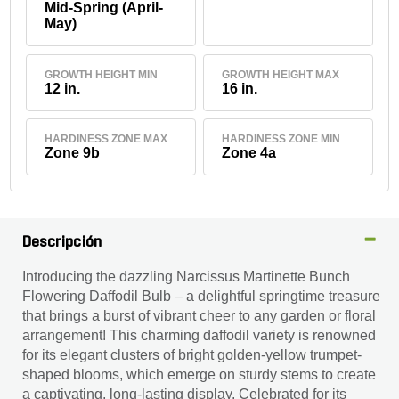
Mid-Spring (April-
May)
GROWTH HEIGHT MIN
GROWTH HEIGHT MAX
12 in.
16 in.
HARDINESS ZONE MAX
HARDINESS ZONE MIN
Zone 9b
Zone 4a
Descripción
Introducing the dazzling Narcissus Martinette Bunch
Flowering Daffodil Bulb – a delightful springtime treasure
that brings a burst of vibrant cheer to any garden or floral
arrangement! This charming daffodil variety is renowned
for its elegant clusters of bright golden-yellow trumpet-
shaped blooms, which emerge on sturdy stems to create
a captivating, long-lasting display. Celebrated for its