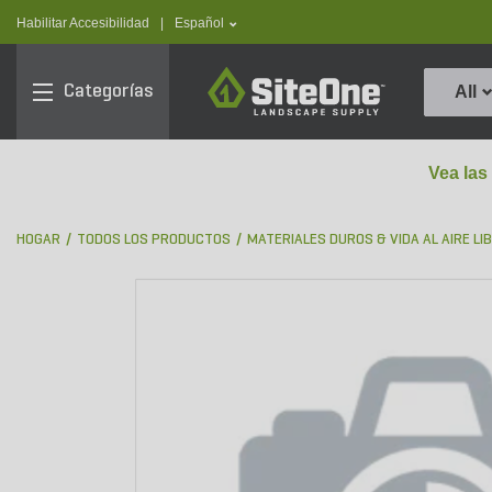
text.skipToContent
text.skipToNavigation
text.language
Habilitar Accesibilidad
|
Español
SiteOne
Categorías
All
Vea las
HOGAR
TODOS LOS PRODUCTOS
MATERIALES DUROS & VIDA AL AIRE LI