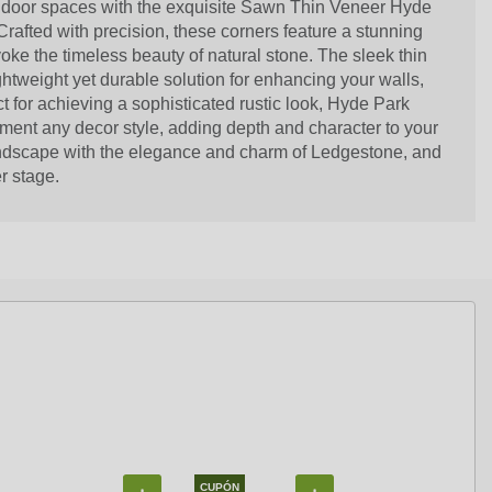
ndoor spaces with the exquisite Sawn Thin Veneer Hyde
afted with precision, these corners feature a stunning
voke the timeless beauty of natural stone. The sleek thin
htweight yet durable solution for enhancing your walls,
t for achieving a sophisticated rustic look, Hyde Park
ent any decor style, adding depth and character to your
andscape with the elegance and charm of Ledgestone, and
er stage.
CUPÓN