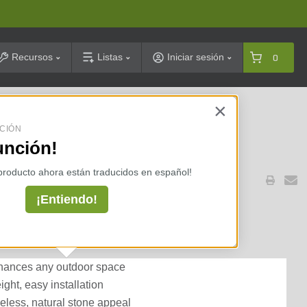
arch
Recursos
Listas
Iniciar sesión
0
×
celarias ⇢
CIÓN
unción!
 producto ahora están traducidos en español!
¡Entiendo!
 Hyde Park Ledgestone
hances any outdoor space
ight, easy installation
eless, natural stone appeal