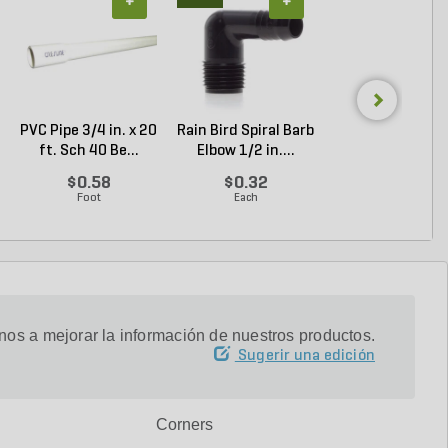
+
+
+
PVC Pipe 3/4 in. x 20
Rain Bird Spiral Barb
Granite
ft. Sch 40 Be...
Elbow 1/2 in....
Cobblestone Gr
Regular 5 ...
$0.58
$0.32
Inicia Sesión p
Foot
Each
Comprar
os a mejorar la información de nuestros productos.
Sugerir una edición
Corners