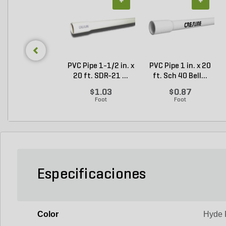
+
+
PVC Pipe 1-1/2 in. x
PVC Pipe 1 in. x 20
20 ft. SDR-21 ...
ft. Sch 40 Bell...
$1.03
$0.87
Foot
Foot
Especificaciones
Color
Hyde 