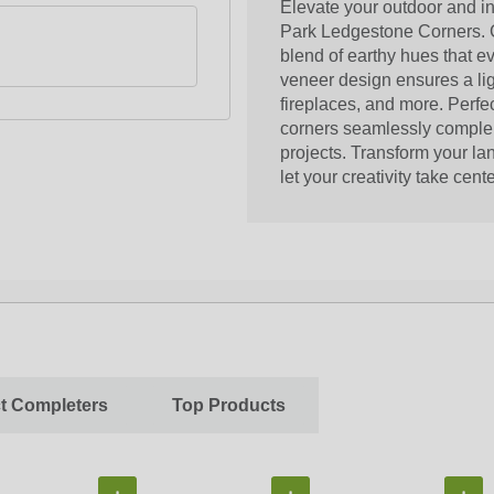
Elevate your outdoor and i
Park Ledgestone Corners. Cr
blend of earthy hues that e
veneer design ensures a lig
fireplaces, and more. Perfec
corners seamlessly complem
projects. Transform your l
let your creativity take cent
ct Completers
Top Products