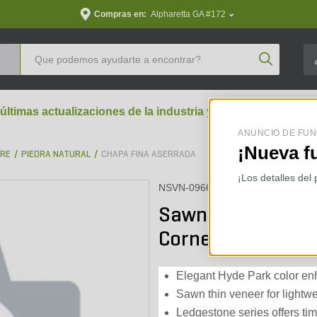
Compras en:
Alpharetta GA #172
Product Se
 últimas actualizaciones de la industria y perspectivas aran
ANUNCIO DE FUN
¡Nueva f
BRE
PIEDRA NATURAL
CHAPA FINA ASERRADA
¡Los detalles del
NSVN-0966
Sawn Thin Veneer
Corners
Elegant Hyde Park color en
Sawn thin veneer for lightwe
Ledgestone series offers tim