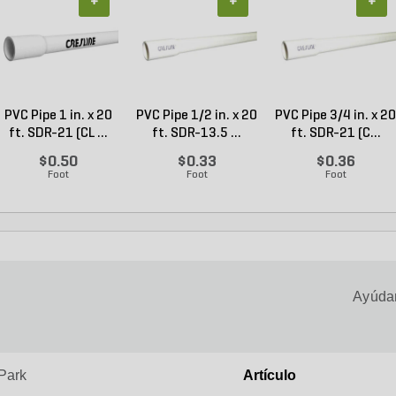
+
+
+
PVC Pipe 1 in. x 20
PVC Pipe 1/2 in. x 20
PVC Pipe 3/4 in. x 20
ft. SDR-21 (CL ...
ft. SDR-13.5 ...
ft. SDR-21 (C...
$0.50
$0.33
$0.36
Foot
Foot
Foot
Ayúdan
Park
Artículo