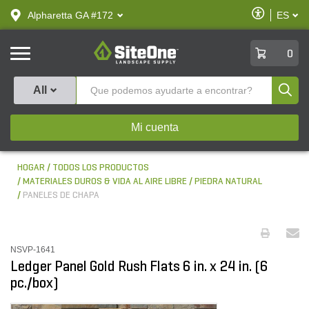
text.skipToContent
text.skipToNavigation
Habilitar
Alpharetta GA #172
ES
text.lan
Accesibilid
SiteOne
0
Produ
All
Mi cuenta
HOGAR
TODOS LOS PRODUCTOS
MATERIALES DUROS & VIDA AL AIRE LIBRE
PIEDRA NATURAL
PANELES DE CHAPA
NSVP-1641
Ledger Panel Gold Rush Flats 6 in. x 24 in. (6
pc./box)